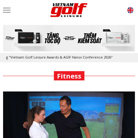
tnam Golf Leisure Awards & AGIF Hanoi Conference 2026"
Kỷ niệm 20 n
-
Fitness