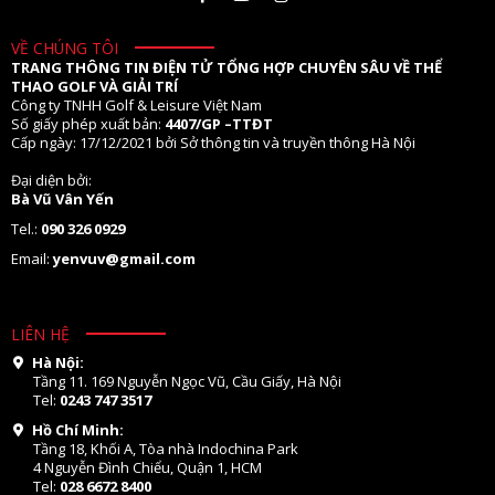
VỀ CHÚNG TÔI
TRANG THÔNG TIN ĐIỆN TỬ TỔNG HỢP CHUYÊN SÂU VỀ THỂ
THAO GOLF VÀ GIẢI TRÍ
Công ty TNHH Golf & Leisure Việt Nam
Số giấy phép xuất bản:
4407/GP –TTĐT
Cấp ngày: 17/12/2021 bởi Sở thông tin và truyền thông Hà Nội
Đại diện bởi:
Bà Vũ Vân Yến
Tel.:
090 326 0929
Email:
yenvuv@gmail.com
LIÊN HỆ
Hà Nội:
Tầng 11. 169 Nguyễn Ngọc Vũ, Cầu Giấy, Hà Nội
Tel:
0243 747 3517
Hồ Chí Minh:
Tầng 18, Khối A, Tòa nhà Indochina Park
4 Nguyễn Đình Chiểu, Quận 1, HCM
Tel:
028 6672 8400