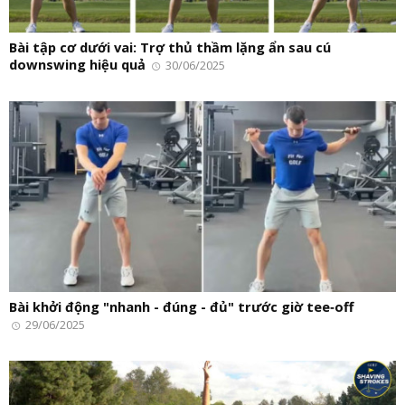
Bài tập cơ dưới vai: Trợ thủ thầm lặng ẩn sau cú
downswing hiệu quả
30/06/2025
Bài khởi động "nhanh - đúng - đủ" trước giờ tee‑off
29/06/2025