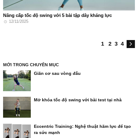
Nâng cấp tốc độ swing với 5 bài tập dây kháng lực
12/11/2025
1
2
3
4
MỚI TRONG CHUYÊN MỤC
Giãn cơ sau vòng đấu
Mở khóa tốc độ swing với bài test tại nhà
Eccentric Training: Nghệ thuật hãm lực để tạo
ra sức mạnh