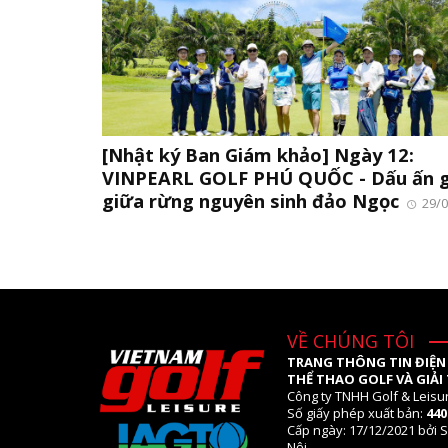
[Nhật ký Ban Giám khảo] Ngày 12:
VINPEARL GOLF PHÚ QUỐC - Dấu ấn g
giữa rừng nguyên sinh đảo Ngọc
29/0
VỀ CHÚNG TÔI
TRANG THÔNG TIN ĐIỆN
THỂ THAO GOLF VÀ GIẢI 
Công ty TNHH Golf & Leisu
Số giấy phép xuất bản:
44
Cấp ngày: 17/12/2021 bởi S
Nội