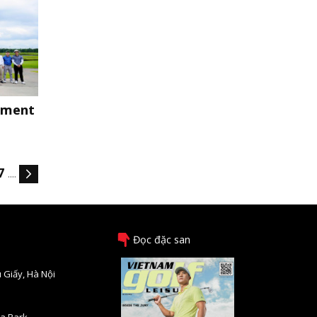
nament
7
....
Đọc đặc san
 Giấy, Hà Nội