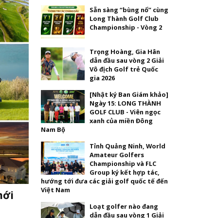
Sẵn sàng “bùng nổ” cùng
Long Thành Golf Club
Championship - Vòng 2
Trọng Hoàng, Gia Hân
dẫn đầu sau vòng 2 Giải
Vô địch Golf trẻ Quốc
gia 2026
[Nhật ký Ban Giám khảo]
Ngày 15: LONG THÀNH
GOLF CLUB - Viên ngọc
xanh của miền Đông
Nam Bộ
Tỉnh Quảng Ninh, World
Amateur Golfers
Championship và FLC
Group ký kết hợp tác,
hướng tới đưa các giải golf quốc tế đến
Việt Nam
mới
Loạt golfer nào đang
dẫn đầu sau vòng 1 Giải