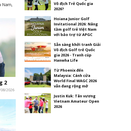
Vô địch Trẻ Quốc gia
ía Nam,
2026?
Hoiana Junior Golf
Invitational 2026: Nâng
tầm golf trẻ Việt Nam
với bảo trợ từ APGC
Sẵn sàng khởi tranh Giải
Vô địch Golf trẻ Quốc
gia 2026 - Tranh cúp
Hanwha Life
Từ Phoenix đến
Malaysia: Cánh cửa
World Final WAGC 2026
g 2
vẫn đang rộng mở
/08/2026
Justin Kuk: Tân vương
Vietnam Amateur Open
2026