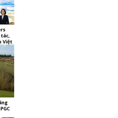
ers
tác,
n Việt
Nâng
APGC