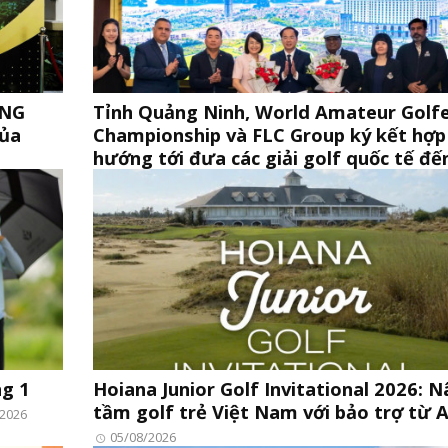
ONG
Tỉnh Quảng Ninh, World Amateur Golf
của
Championship và FLC Group ký kết hợp 
hướng tới đưa các giải golf quốc tế đế
Nam
05/08/2026
ng 1
Hoiana Junior Golf Invitational 2026: 
tầm golf trẻ Việt Nam với bảo trợ từ 
/2026
05/08/2026