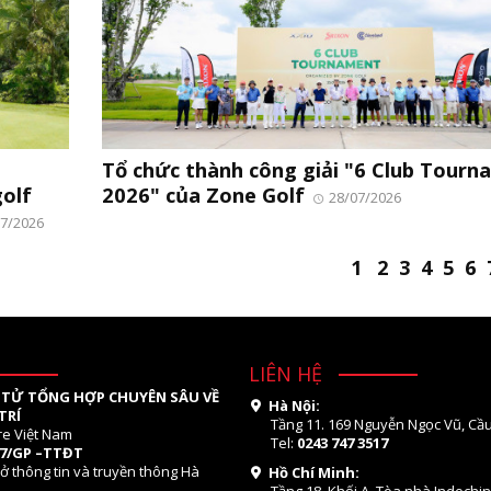
Tổ chức thành công giải "6 Club Tour
olf
2026" của Zone Golf
28/07/2026
7/2026
1
2
3
4
5
6
LIÊN HỆ
 TỬ TỔNG HỢP CHUYÊN SÂU VỀ
Hà Nội:
TRÍ
Tầng 11. 169 Nguyễn Ngọc Vũ, Cầu
re Việt Nam
Tel:
0243 747 3517
07/GP –TTĐT
ở thông tin và truyền thông Hà
Hồ Chí Minh: