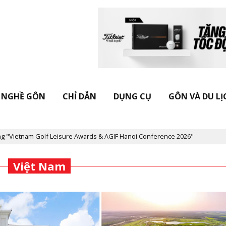
NGHỀ GÔN
CHỈ DẪN
DỤNG CỤ
GÔN VÀ DU LỊ
lf Leisure Awards & AGIF Hanoi Conference 2026"
Kỷ niệm 20 nă
Việt Nam