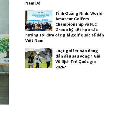
Nam Bộ
Tỉnh Quảng Ninh, World
Amateur Golfers
Championship và FLC
Group ký kết hợp tác,
hướng tới đưa các giải golf quốc tế đến
Việt Nam
Loạt golfer nào đang
dẫn đầu sau vòng 1 Giải
Vô địch Trẻ Quốc gia
2026?