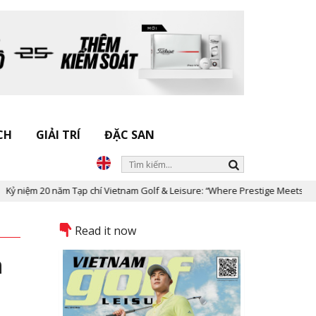
CH
GIẢI TRÍ
ĐẶC SAN
ạp chí Vietnam Golf & Leisure: “Where Prestige Meets Legacy”
Dấ
Read it now
n