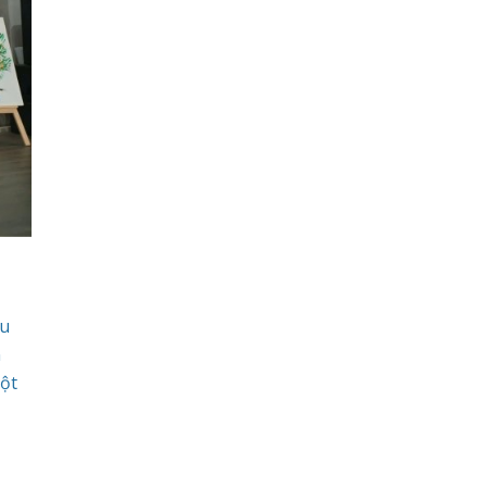
ầu
n
ột