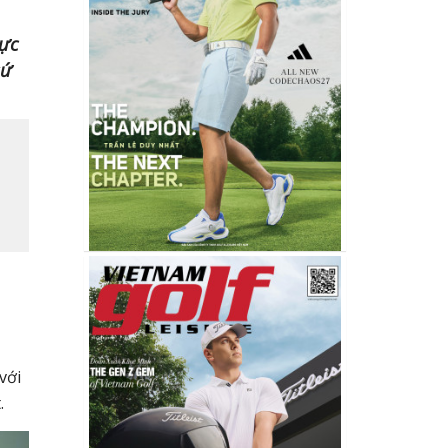
vực
sứ
với
.