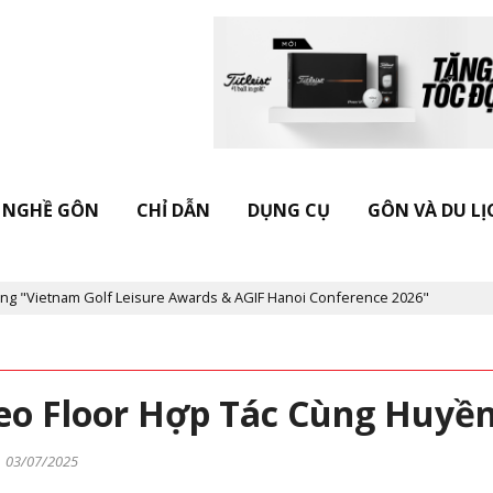
NGHỀ GÔN
CHỈ DẪN
DỤNG CỤ
GÔN VÀ DU LỊ
Leisure Awards & AGIF Hanoi Conference 2026"
Kỷ niệm 20 năm T
eo Floor Hợp Tác Cùng Huyề
e
03/07/2025