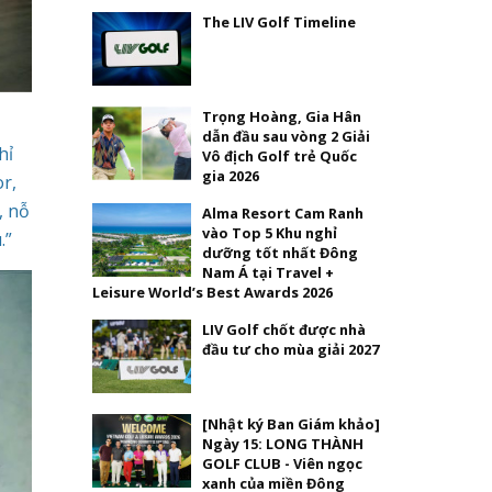
The LIV Golf Timeline
Trọng Hoàng, Gia Hân
dẫn đầu sau vòng 2 Giải
hỉ
Vô địch Golf trẻ Quốc
gia 2026
r,
, nỗ
Alma Resort Cam Ranh
vào Top 5 Khu nghỉ
.”
dưỡng tốt nhất Đông
Nam Á tại Travel +
Leisure World’s Best Awards 2026
LIV Golf chốt được nhà
đầu tư cho mùa giải 2027
[Nhật ký Ban Giám khảo]
Ngày 15: LONG THÀNH
GOLF CLUB - Viên ngọc
xanh của miền Đông