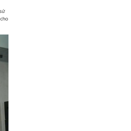
 sứ
 cho