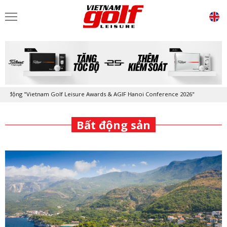
"Vietnam Golf Leisure Awards & AGIF Hanoi Conference 2026"
Kỷ niệm 
-
Bất động sản