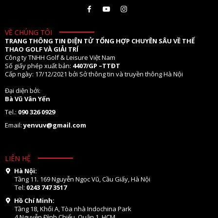
VỀ CHÚNG TÔI
TRANG THÔNG TIN ĐIỆN TỬ TỔNG HỢP CHUYÊN SÂU VỀ THỂ
THAO GOLF VÀ GIẢI TRÍ
Công ty TNHH Golf & Leisure Việt Nam
Số giấy phép xuất bản:
4407/GP –TTĐT
Cấp ngày: 17/12/2021 bởi Sở thông tin và truyền thông Hà Nội
Đại diện bởi:
Bà Vũ Vân Yến
Tel.:
090 326 0929
Email:
yenvuv@gmail.com
LIÊN HỆ
Hà Nội:
Tầng 11. 169 Nguyễn Ngọc Vũ, Cầu Giấy, Hà Nội
Tel:
0243 747 3517
Hồ Chí Minh:
Tầng 18, Khối A, Tòa nhà Indochina Park
4 Nguyễn Đình Chiểu, Quận 1, HCM