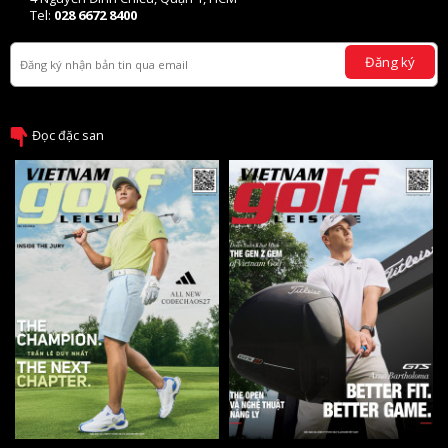
Tel:
028 6672 8400
Đăng ký
Đọc đặc san