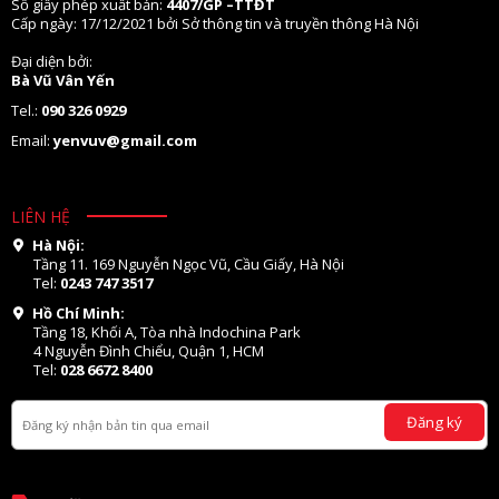
Số giấy phép xuất bản:
4407/GP –TTĐT
Cấp ngày: 17/12/2021 bởi Sở thông tin và truyền thông Hà Nội
Đại diện bởi:
Bà Vũ Vân Yến
Tel.:
090 326 0929
Email:
yenvuv@gmail.com
LIÊN HỆ
Hà Nội:
Tầng 11. 169 Nguyễn Ngọc Vũ, Cầu Giấy, Hà Nội
Tel:
0243 747 3517
Hồ Chí Minh:
Tầng 18, Khối A, Tòa nhà Indochina Park
4 Nguyễn Đình Chiểu, Quận 1, HCM
Tel:
028 6672 8400
Đăng ký