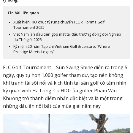
Tin bài liên quan
Xuất hiện HIO chục tỷ rung chuyển FLC x Honma Golf
Tournament 2025
Việt Nam lần đầu tiên góp mặt tại đấu trường đồng đội Nghiệp
dư Thế giới 2025
Kỷ niệm 20 năm Tạp chí Vietnam Golf & Leisure: “Where
Prestige Meets Legacy”
FLC Golf Tournament – Sun Swing Shine diễn ra trong 5
ngày, quy tụ hơn 1.000 golfer tham dự, tạo nên không
khí tranh tài sôi nổi và kịch tính tại sân golf có tầm nhìn
kỳ quan vịnh Hạ Long. Cú HIO của golfer Phạm Văn
Khương trở thành điểm nhấn đặc biệt và là một trong
những dấu ấn nổi bật của mùa giải năm nay.