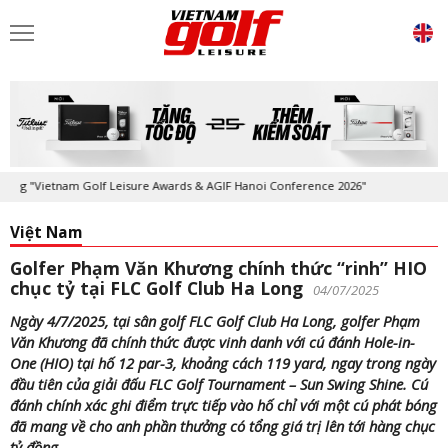
ietnam Golf Leisure Awards & AGIF Hanoi Conference 2026"
Kỷ niệm 20
Việt Nam
Golfer Phạm Văn Khương chính thức “rinh” HIO
chục tỷ tại FLC Golf Club Ha Long
04/07/2025
Ngày 4/7/2025, tại sân golf FLC Golf Club Ha Long, golfer Phạm
Văn Khương đã chính thức được vinh danh với cú đánh Hole-in-
One (HIO) tại hố 12 par-3, khoảng cách 119 yard, ngay trong ngày
đầu tiên của giải đấu FLC Golf Tournament – Sun Swing Shine. Cú
đánh chính xác ghi điểm trực tiếp vào hố chỉ với một cú phát bóng
đã mang về cho anh phần thưởng có tổng giá trị lên tới hàng chục
tỷ đồng.