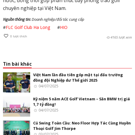
nước, đồng thời góp phần thúc đẩy phong trào golf
chuyên nghiệp tại Việt Nam.
Nguồn thông tin:
Doanh nghiệp/đối tác cung cấp
#
FLC Golf Club Ha Long
#
HIO
0
lượt thích
4165 lượt xem
Tin bài khác
Việt Nam lần đầu tiên góp mặt tại đấu trường
đồng đội Nghiệp dư Thế giới 2025
04/07/2025
Kỷ niệm 5 năm ACE Golf Vietnam – Săn BMW trị giá
1,7 tỷ đồng!
04/07/2025
Cú Swing Toàn Cầu: Neo Floor Hợp Tác Cùng Huyền
Thoại Golf Jim Thorpe
03/07/2025