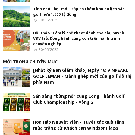
Tỉnh Phú Thọ "mới" sắp có thêm khu du lịch sân
golf hơn 1.500 tỷ đồng
30/06/2025
Hội thảo “Tâm lý thể thao” dành cho phụ huynh
VĐV trẻ: Đồng hành cùng con trên hành trình
chuyên nghiệp
30/06/2025
MỚI TRONG CHUYÊN MỤC
[Nhật ký Ban Giám khảo] Ngày 16: VINPEARL
GOLF LÉMAN - Mảnh ghép mới của golf đô thị
phía Nam
Sẵn sàng “bùng nổ” cùng Long Thành Golf
Club Championship - Vòng 2
Hoa Hảo Nguyệt Viên - Tuyệt tác quà tặng
mùa trăng từ Khách Sạn Windsor Plaza