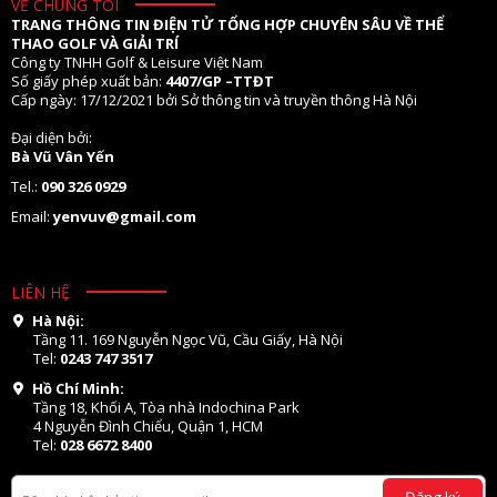
VỀ CHÚNG TÔI
TRANG THÔNG TIN ĐIỆN TỬ TỔNG HỢP CHUYÊN SÂU VỀ THỂ
THAO GOLF VÀ GIẢI TRÍ
Công ty TNHH Golf & Leisure Việt Nam
Số giấy phép xuất bản:
4407/GP –TTĐT
Cấp ngày: 17/12/2021 bởi Sở thông tin và truyền thông Hà Nội
Đại diện bởi:
Bà Vũ Vân Yến
Tel.:
090 326 0929
Email:
yenvuv@gmail.com
LIÊN HỆ
Hà Nội:
Tầng 11. 169 Nguyễn Ngọc Vũ, Cầu Giấy, Hà Nội
Tel:
0243 747 3517
Hồ Chí Minh:
Tầng 18, Khối A, Tòa nhà Indochina Park
4 Nguyễn Đình Chiểu, Quận 1, HCM
Tel:
028 6672 8400
Đăng ký