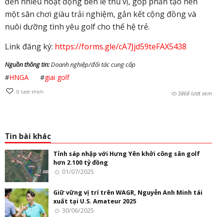
đến nhiều hoạt động bên lề thú vị, góp phần tạo nên
một sân chơi giàu trải nghiệm, gắn kết cộng đồng và
nuôi dưỡng tình yêu golf cho thế hệ trẻ.
Link đăng ký:
https://forms.gle/cA7Jjd59teFAX5438
Nguồn thông tin:
Doanh nghiệp/đối tác cung cấp
#
HNGA
#
giai golf
0
lượt thích
3868 lượt xem
Tin bài khác
Tỉnh sáp nhập với Hưng Yên khởi công sân golf
hơn 2.100 tỷ đồng
01/07/2025
Giữ vững vị trí trên WAGR, Nguyễn Anh Minh tái
xuất tại U.S. Amateur 2025
30/06/2025