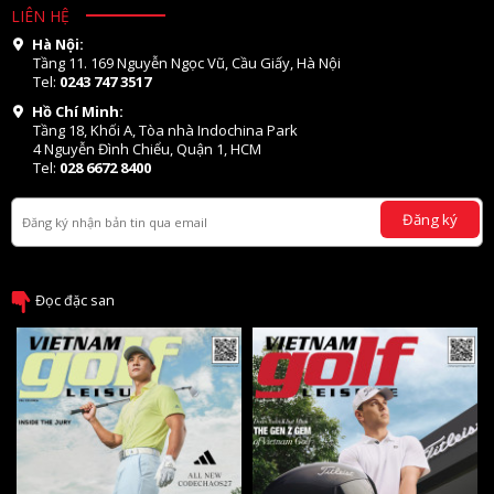
LIÊN HỆ
Hà Nội:
Tầng 11. 169 Nguyễn Ngọc Vũ, Cầu Giấy, Hà Nội
Tel:
0243 747 3517
Hồ Chí Minh:
Tầng 18, Khối A, Tòa nhà Indochina Park
4 Nguyễn Đình Chiểu, Quận 1, HCM
Tel:
028 6672 8400
Đăng ký
Đọc đặc san