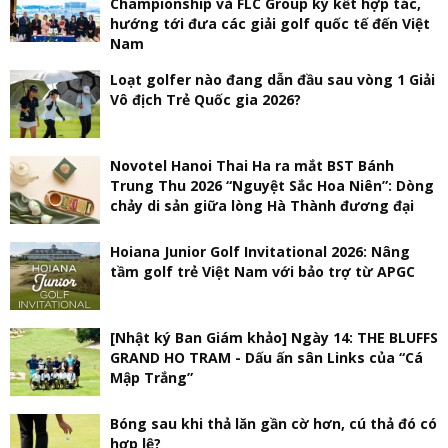
Championship và FLC Group ký kết hợp tác,
hướng tới đưa các giải golf quốc tế đến Việt
Nam
Loạt golfer nào đang dẫn đầu sau vòng 1 Giải
Vô địch Trẻ Quốc gia 2026?
Novotel Hanoi Thai Ha ra mắt BST Bánh
Trung Thu 2026 “Nguyệt Sắc Hoa Niên”: Dòng
chảy di sản giữa lòng Hà Thành đương đại
Hoiana Junior Golf Invitational 2026: Nâng
tầm golf trẻ Việt Nam với bảo trợ từ APGC
[Nhật ký Ban Giám khảo] Ngày 14: THE BLUFFS
GRAND HO TRAM - Dấu ấn sân Links của “Cá
Mập Trắng”
Bóng sau khi thả lăn gần cờ hơn, cú thả đó có
hợp lệ?