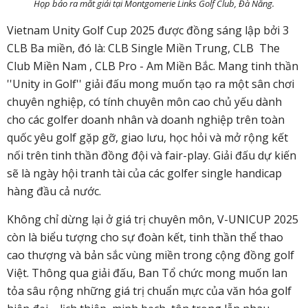
Họp báo ra mắt giải tại Montgomerie Links Golf Club, Đà Nẵng.
Vietnam Unity Golf Cup 2025 được đồng sáng lập bởi 3
CLB Ba miền, đó là: CLB Single Miền Trung, CLB The
Club Miền Nam , CLB Pro - Am Miền Bắc. Mang tinh thần
''Unity in Golf'' giải đấu mong muốn tạo ra một sân chơi
chuyên nghiệp, có tính chuyên môn cao chủ yếu dành
cho các golfer doanh nhân và doanh nghiệp trên toàn
quốc yêu golf gặp gỡ, giao lưu, học hỏi và mở rộng kết
nối trên tinh thần đồng đội và fair-play. Giải đấu dự kiến
sẽ là ngày hội tranh tài của các golfer single handicap
hàng đầu cả nước.
Không chỉ dừng lại ở giá trị chuyên môn, V-UNICUP 2025
còn là biểu tượng cho sự đoàn kết, tinh thần thể thao
cao thượng và bản sắc vùng miền trong cộng đồng golf
Việt. Thông qua giải đấu, Ban Tổ chức mong muốn lan
tỏa sâu rộng những giá trị chuẩn mực của văn hóa golf