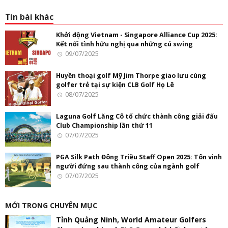
Tin bài khác
Khởi động Vietnam - Singapore Alliance Cup 2025:
Kết nối tình hữu nghị qua những cú swing
09/07/2025
Huyền thoại golf Mỹ Jim Thorpe giao lưu cùng
golfer trẻ tại sự kiện CLB Golf Họ Lê
08/07/2025
Laguna Golf Lăng Cô tổ chức thành công giải đấu
Club Championship lần thứ 11
07/07/2025
PGA Silk Path Đông Triều Staff Open 2025: Tôn vinh
người đứng sau thành công của ngành golf
07/07/2025
MỚI TRONG CHUYÊN MỤC
Tỉnh Quảng Ninh, World Amateur Golfers