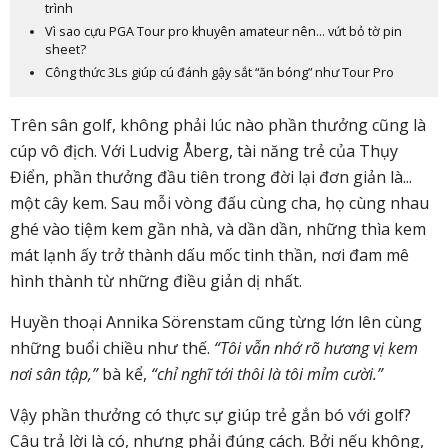
trình
Vì sao cựu PGA Tour pro khuyên amateur nên… vứt bỏ tờ pin
sheet?
Công thức 3Ls giúp cú đánh gậy sắt “ăn bóng” như Tour Pro
Trên sân golf, không phải lúc nào phần thưởng cũng là
cúp vô địch. Với Ludvig Åberg, tài năng trẻ của Thụy
Điển, phần thưởng đầu tiên trong đời lại đơn giản là...
một cây kem. Sau mỗi vòng đấu cùng cha, họ cùng nhau
ghé vào tiệm kem gần nhà, và dần dần, những thìa kem
mát lạnh ấy trở thành dấu mốc tinh thần, nơi đam mê
hình thành từ những điều giản dị nhất.
Huyền thoại Annika Sörenstam cũng từng lớn lên cùng
những buổi chiều như thế.
“Tôi vẫn nhớ rõ hương vị kem
nơi sân tập,”
bà kể,
“chỉ nghĩ tới thôi là tôi mỉm cười.”
Vậy phần thưởng có thực sự giúp trẻ gắn bó với golf?
Câu trả lời là có, nhưng phải đúng cách. Bởi nếu không,