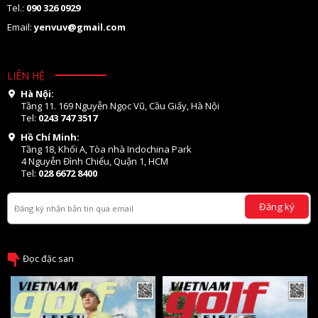
Tel.:
090 326 0929
Email:
yenvuv@gmail.com
LIÊN HỆ
Hà Nội:
Tầng 11. 169 Nguyễn Ngọc Vũ, Cầu Giấy, Hà Nội
Tel:
0243 747 3517
Hồ Chí Minh:
Tầng 18, Khối A, Tòa nhà Indochina Park
4 Nguyễn Đình Chiểu, Quận 1, HCM
Tel:
028 6672 8400
Đăng ký
Đọc đặc san