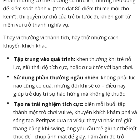
Phần thưởng có thể là công cụ hữu ích, nhưng nếu dùng
để kiểm soát hành vi (“con đạt 80 điểm thì mẹ mới cho
kem”), thì quyền tự chủ của trẻ bị tước đi, khiến golf từ
niềm vui trở thành nghĩa vụ.
Thay vì thưởng vì thành tích, hãy thử những cách
khuyến khích khác:
Tập trung vào quá trình:
khen thưởng khi trẻ nỗ
lực, giữ thái độ tích cực, hoặc cư xử tốt với bạn chơi.
Sử dụng phần thưởng ngẫu nhiên
: không phải lúc
nào cũng có quà, nhưng đôi khi sẽ có – điều này
giúp trẻ duy trì sự hào hứng mà không lệ thuộc.
Tạo ra trải nghiệm tích cực:
biến mỗi buổi tập
thành một trò chơi vui vẻ, khuyến khích khám phá và
sáng tạo. Petitpas đưa ra ví dụ: thay vì nhắc trẻ giữ
thăng bằng khi swing, ông yêu cầu trẻ giữ tư thế kết
thúc để... chụp ảnh mặt đế giày. Tấm ảnh đó trở