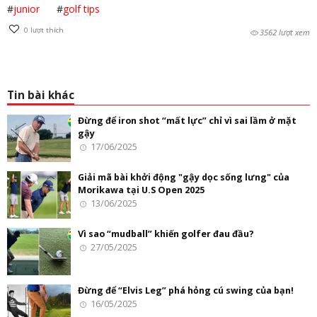
#
junior
#
golf tips
0
lượt thích
3562 lượt xem
Tin bài khác
Đừng để iron shot “mất lực” chỉ vì sai lầm ở mặt
gậy
17/06/2025
Giải mã bài khởi động "gậy dọc sống lưng" của
Morikawa tại U.S Open 2025
13/06/2025
Vì sao “mudball” khiến golfer đau đầu?
27/05/2025
Đừng để “Elvis Leg” phá hỏng cú swing của bạn!
16/05/2025