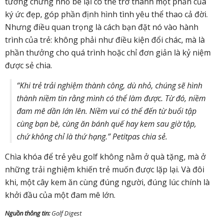
tưởng chừng nhỏ bé lại có thể trở thành một phần của
ký ức đẹp, góp phần định hình tình yêu thể thao cả đời.
Nhưng điều quan trọng là cách bạn đặt nó vào hành
trình của trẻ: không phải như điều kiện đổi chác, mà là
phần thưởng cho quá trình hoặc chỉ đơn giản là kỷ niệm
được sẻ chia.
“Khi trẻ trải nghiệm thành công, dù nhỏ, chúng sẽ hình
thành niềm tin rằng mình có thể làm được. Từ đó, niềm
đam mê dần lớn lên. Niềm vui có thể đến từ buổi tập
cùng bạn bè, cùng ăn bánh quế hay kem sau giờ tập,
chứ không chỉ là thứ hạng.” Petitpas chia sẻ.
Chìa khóa để trẻ yêu golf không nằm ở quà tặng, mà ở
những trải nghiệm khiến trẻ muốn được lặp lại. Và đôi
khi, một cây kem ăn cùng đúng người, đúng lúc chính là
khởi đầu của một đam mê lớn.
Nguồn thông tin:
Golf Digest