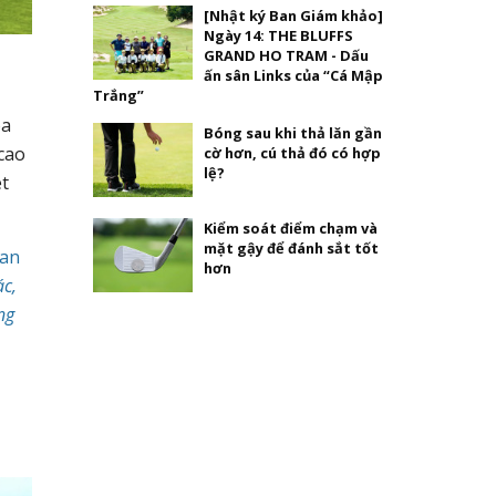
[Nhật ký Ban Giám khảo]
Ngày 14: THE BLUFFS
GRAND HO TRAM - Dấu
ấn sân Links của “Cá Mập
Trắng”
óa
Bóng sau khi thả lăn gần
 cao
cờ hơn, cú thả đó có hợp
lệ?
ét
Kiểm soát điểm chạm và
mặt gậy để đánh sắt tốt
ban
hơn
ác,
ng