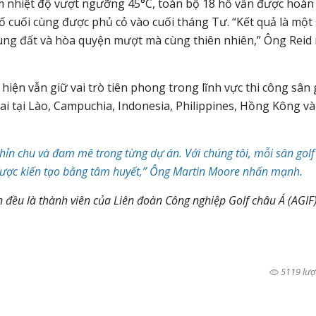
iểm nhiệt độ vượt ngưỡng 45°C, toàn bộ 18 hố vẫn được hoàn
ố cuối cùng được phủ cỏ vào cuối tháng Tư. “Kết quả là một
vùng đất và hòa quyện mượt mà cùng thiên nhiên,” Ông Reid 
 hiện vẫn giữ vai trò tiên phong trong lĩnh vực thi công sân 
hai tại Lào, Campuchia, Indonesia, Philippines, Hồng Kông và
chỉn chu và đam mê trong từng dự án. Với chúng tôi, mỗi sân golf
 được kiến tạo bằng tâm huyết,” Ông Martin Moore nhấn mạnh.
 đều là thành viên của Liên đoàn Công nghiệp Golf châu Á (AGIF)
5119 lượ