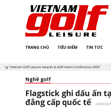
TRANG CHỦ
TIÊU ĐIỂM
TIN TỨC
m Golf Leisure Awards & AGIF Hanoi Conference 2026"
Kỷ niệm 2
Nghề golf
Flagstick ghi dấu ấn t
đẳng cấp quốc tế
23/06/202