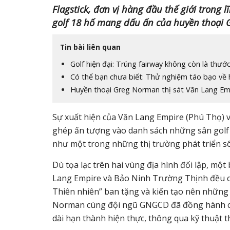
Flagstick, đơn vị hàng đầu thế giới trong 
golf 18 hố mang dấu ấn của huyền thoại 
Tin bài liên quan
Golf hiện đại: Trúng fairway không còn là thư
Có thể bạn chưa biết: Thử nghiệm táo bạo về hố
Huyền thoại Greg Norman thị sát Văn Lang Emp
Sự xuất hiện của Văn Lang Empire (Phú Thọ)
ghép ấn tượng vào danh sách những sân golf 
như một trong những thị trường phát triển sôi
Dù tọa lạc trên hai vùng địa hình đối lập, một
Lang Empire và Bảo Ninh Trường Thịnh đều c
Thiên nhiên” ban tặng và kiến tạo nên những t
Norman cùng đội ngũ GNGCD đã đồng hành chặt
dài hạn thành hiện thực, thông qua kỹ thuật th