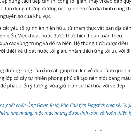
áp dụng cách tiếp cận thi công tối giản, thay vì đào đắp qu
léo tận dụng những đường nét tự nhiên của địa hình cùng t
 nguyên sơ của khu vực.
a các yếu tố tự nhiên hiện hữu, từ thảm thực vật bản địa đế
ven biển. Việc thoát nước được thực hiện hoàn toàn theo
qua các vùng trũng và đổ ra biển. Hệ thống tưới được điều
ới thiết kế thoát nước tối giản, nhằm thích ứng tối ưu với đị
g đường cong của cồn cát, giúp tôn lên vẻ đẹp cảnh quan 
ùng lớp cỏ cây tự nhiên phong phú đã tạo nên một bảng màu
để phát triển ý tưởng, vừa giữ trọn sự hài hòa với vẻ đẹp
sự tiết chế,” Ông Gavin Reid, Phó Chủ tịch Flagstick chia sẻ. “Độ
hiên, nhẹ nhàng, mộc mạc nhưng được tính toán và hoàn thiện k