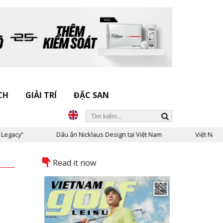
CH
GIẢI TRÍ
ĐẶC SAN
Dấu ấn Nicklaus Design tại Việt Nam
Việt Nam trong mắt KOL
Read it now