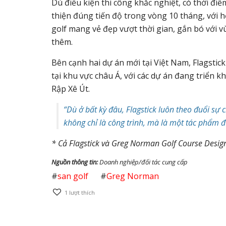
Dù điều kiện thi công khắc nghiệt, có thời đ
thiện đúng tiến độ trong vòng 10 tháng, với h
golf mang vẻ đẹp vượt thời gian, gắn bó với 
thêm.
Bên cạnh hai dự án mới tại Việt Nam, Flagstick
tại khu vực châu Á, với các dự án đang triển k
Rập Xê Út.
“Dù ở bất kỳ đâu, Flagstick luôn theo đuổi sự 
không chỉ là công trình, mà là một tác phẩm
* Cả Flagstick và Greg Norman Golf Course Design
Nguồn thông tin:
Doanh nghiệp/đối tác cung cấp
#
san golf
#
Greg Norman
1
lượt thích