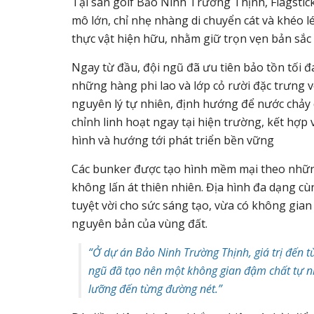
Tại sân golf Bảo Ninh Trường Thịnh, Flagstick 
mô lớn, chỉ nhẹ nhàng di chuyển cát và khéo 
thực vật hiện hữu, nhằm giữ trọn vẹn bản sắc
Ngay từ đầu, đội ngũ đã ưu tiên bảo tồn tối đ
những hàng phi lao và lớp cỏ rười đặc trưng 
nguyên lý tự nhiên, định hướng để nước chảy 
chỉnh linh hoạt ngay tại hiện trường, kết hợp v
hình và hướng tới phát triển bền vững
Các bunker được tạo hình mềm mại theo nhữn
không lấn át thiên nhiên. Địa hình đa dạng c
tuyệt vời cho sức sáng tạo, vừa có không gian 
nguyên bản của vùng đất.
“Ở dự án Bảo Ninh Trường Thịnh, giá trị đến từ 
ngũ đã tạo nên một không gian đậm chất tự n
lưỡng đến từng đường nét.”