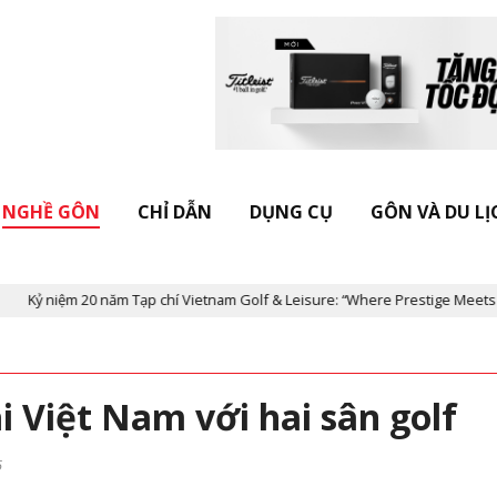
NGHỀ GÔN
CHỈ DẪN
DỤNG CỤ
GÔN VÀ DU LỊ
0 năm Tạp chí Vietnam Golf & Leisure: “Where Prestige Meets Legacy”
ại Việt Nam với hai sân golf
5