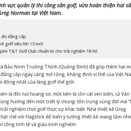
lĩnh vực quản lý thi công sân golf, vừa hoàn thiện hai s
Greg Norman tại Việt Nam.
ớc đo đẳng cấp
 golf siêu lớn 15 inch
ire T&T Golf Club chuẩn bị cho trải nghiệm 18 hố
 và Bảo Ninh Trường Thịnh (Quảng Bình) đã góp thêm hai 
đẳng cấp ngày càng mở rộng, khẳng định vị thế của Việt N
 động nhất của làng golf thế giới.
 bên là đồi núi hoang sơ, một bên là cồn cát ven biển, cả Văn
ùng hướng đến một triết lý chung: tôn trọng vùng đất mà 
rải nghiệm chơi golf thực sự khác biệt. Nhà thiết kế Greg
 chẽ với Flagstick để biến ý tưởng thiết kế mang tầm nhì
i công tinh tế và giàu kinh nghiệm.