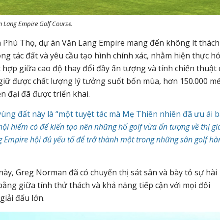
n Lang Empire Golf Course.
 Phú Thọ, dự án Văn Lang Empire mang đến không ít thách
công tác đất và yêu cầu tạo hình chính xác, nhằm hiện thực h
 hợp giữa cao độ thay đổi đầy ấn tượng và tính chiến thuật
giữ được chất lượng lý tưởng suốt bốn mùa, hơn 150.000 m
 đại đã được triển khai.
vùng đất này là “một tuyệt tác mà Mẹ Thiên nhiên đã ưu ái 
ội hiếm có để kiến tạo nên những hố golf vừa ấn tượng về thị gi
g Empire hội đủ yếu tố để trở thành một trong những sân golf hà
ày, Greg Norman đã có chuyến thị sát sân và bày tỏ sự hài
 bằng giữa tính thử thách và khả năng tiếp cận với mọi đối
giải đấu lớn.