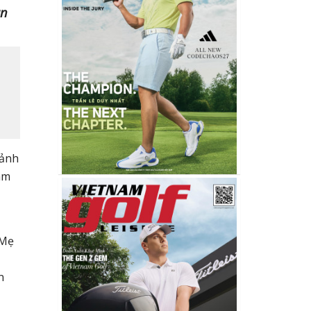
ân
mảnh
am
“Mẹ
n