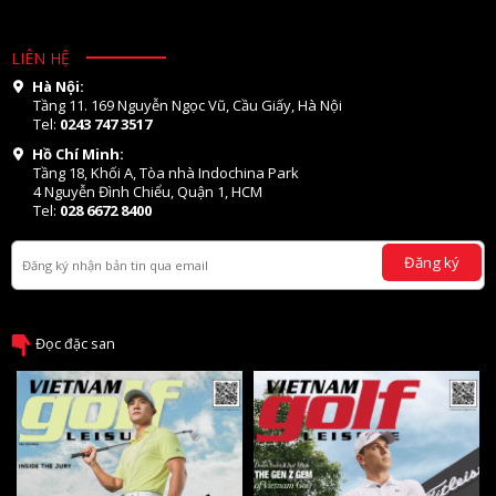
LIÊN HỆ
Hà Nội:
Tầng 11. 169 Nguyễn Ngọc Vũ, Cầu Giấy, Hà Nội
Tel:
0243 747 3517
Hồ Chí Minh:
Tầng 18, Khối A, Tòa nhà Indochina Park
4 Nguyễn Đình Chiểu, Quận 1, HCM
Tel:
028 6672 8400
Đăng ký
Đọc đặc san