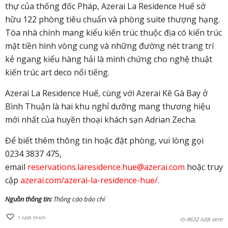
thự của thống đốc Pháp, Azerai La Residence Huế sở
hữu 122 phòng tiêu chuẩn và phòng suite thượng hạng.
Tòa nhà chính mang kiểu kiến trúc thuộc địa có kiến trúc
mặt tiền hình vòng cung và những đường nét trang trí
kẻ ngang kiểu hàng hải là minh chứng cho nghệ thuật
kiến trúc art deco nổi tiếng.
Azerai La Residence Huế, cùng với Azerai Kê Gà Bay ở
Bình Thuận là hai khu nghỉ dưỡng mang thương hiệu
mới nhất của huyền thoại khách sạn Adrian Zecha.
Để biết thêm thông tin hoặc đặt phòng, vui lòng gọi
0234 3837 475,
email
reservations.laresidence.hue@azerai.com
hoặc truy
cập
azerai.com/azerai-la-residence-hue/
.
Nguồn thông tin:
Thông cáo báo chí
1
lượt thích
4632 lượt xem