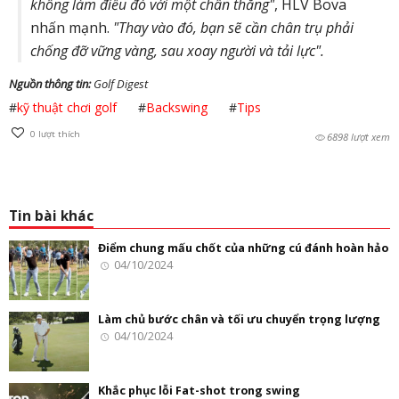
không làm điều đó với một chân thẳng"
, HLV Bova
nhấn mạnh.
"Thay vào đó, bạn sẽ cần chân trụ phải
chống đỡ vững vàng, sau xoay người và tải lực".
Nguồn thông tin:
Golf Digest
#
kỹ thuật chơi golf
#
Backswing
#
Tips
0
lượt thích
6898 lượt xem
Tin bài khác
Điểm chung mấu chốt của những cú đánh hoàn hảo
04/10/2024
Làm chủ bước chân và tối ưu chuyển trọng lượng
04/10/2024
Khắc phục lỗi Fat-shot trong swing