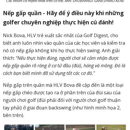
Các nhóm cơ mạnh nhất trên cơ thể. Ảnh: SHUBHANGI GANESHRAO KENE
Nếp gấp quần - Hãy để ý điều này khi những
golfer chuyên nghiệp thực hiện cú đánh!
Nick Bova, HLV trẻ xuất sắc nhất của Golf Digest, cho
biết anh luôn nhìn vào quần của các học viên và kiểm tra
nó có nếp gấp không khi họ thực hiện swing. Anh giải
thích:
“Nếu thực hiện đúng, người chơi sẽ cảm nhận được
nếp gấp quần rõ ràng ở cơ tứ đầu (đùi), háng và mông. Đó là
cách bạn biết mình đã sử dụng tốt các cơ đó."
Nếp gấp trên quần mà HLV Bova đề cập đến là một loại
nếp gấp chéo được tạo ra ở phần trên của đùi sau của
người chơi golf (đùi phải đối với người chơi golf thuận
tay phải) ở giai đoạn backswing (như hình minh họa 2,
bên trên).