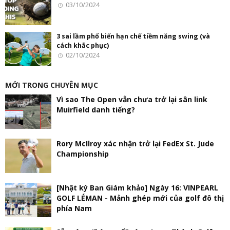
03/10/2024
3 sai lầm phổ biến hạn chế tiềm năng swing (và
cách khắc phục)
02/10/2024
MỚI TRONG CHUYÊN MỤC
Vì sao The Open vẫn chưa trở lại sân link
Muirfield danh tiếng?
Rory McIlroy xác nhận trở lại FedEx St. Jude
Championship
[Nhật ký Ban Giám khảo] Ngày 16: VINPEARL
GOLF LÉMAN - Mảnh ghép mới của golf đô thị
phía Nam