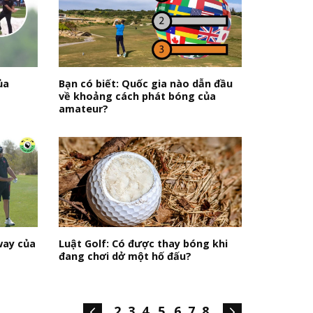
ủa
Bạn có biết: Quốc gia nào dẫn đầu
về khoảng cách phát bóng của
amateur?
way của
Luật Golf: Có được thay bóng khi
đang chơi dở một hố đấu?
2
3
4
5
6
7
8
....
....