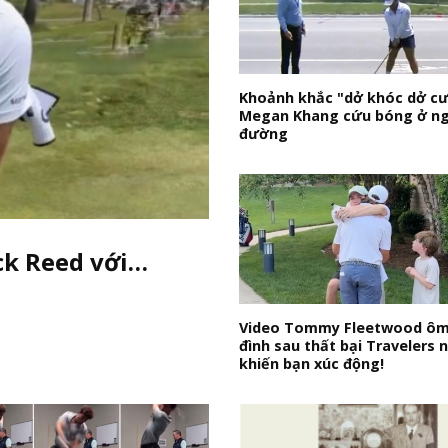
Khoảnh khắc "dở khóc dở cư
Megan Khang cứu bóng ở nga
đường
ck Reed với…
Video Tommy Fleetwood ôm
đình sau thất bại Travelers 
khiến bạn xúc động!