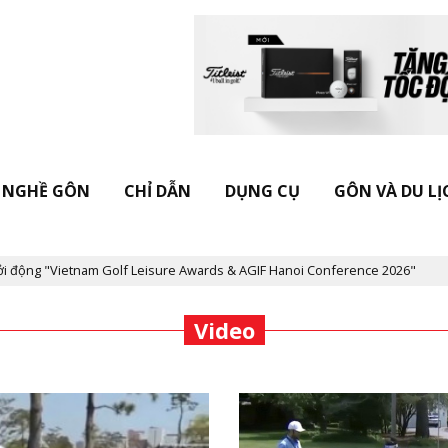
NGHỀ GÔN
CHỈ DẪN
DỤNG CỤ
GÔN VÀ DU LỊ
"Vietnam Golf Leisure Awards & AGIF Hanoi Conference 2026"
Kỷ
Video