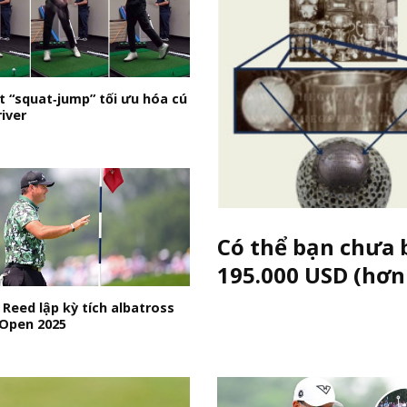
t “squat‑jump” tối ưu hóa cú
iver
Có thể bạn chưa 
195.000 USD (hơn
 Reed lập kỳ tích albatross
 Open 2025