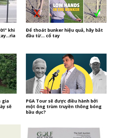
ời" khi
Để thoát bunker hiệu quả, hãy bắt
y...rìa
đầu từ… cổ tay
 gia
PGA Tour sẽ được điều hành bởi
này sẽ
một ông trùm truyền thông bóng
bầu dục?