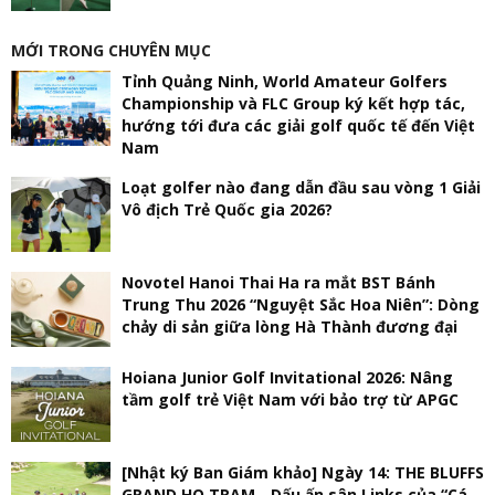
MỚI TRONG CHUYÊN MỤC
Tỉnh Quảng Ninh, World Amateur Golfers
Championship và FLC Group ký kết hợp tác,
hướng tới đưa các giải golf quốc tế đến Việt
Nam
Loạt golfer nào đang dẫn đầu sau vòng 1 Giải
Vô địch Trẻ Quốc gia 2026?
Novotel Hanoi Thai Ha ra mắt BST Bánh
Trung Thu 2026 “Nguyệt Sắc Hoa Niên”: Dòng
chảy di sản giữa lòng Hà Thành đương đại
Hoiana Junior Golf Invitational 2026: Nâng
tầm golf trẻ Việt Nam với bảo trợ từ APGC
[Nhật ký Ban Giám khảo] Ngày 14: THE BLUFFS
GRAND HO TRAM - Dấu ấn sân Links của “Cá