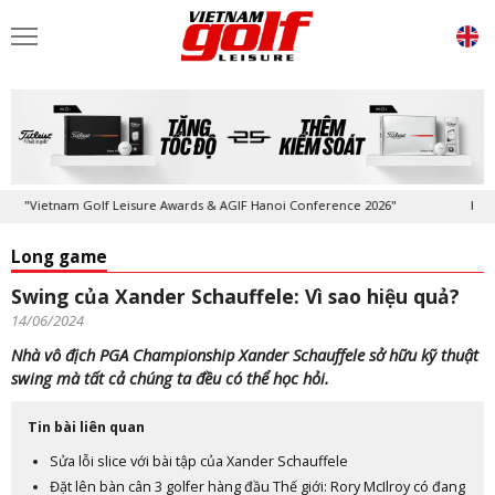
ietnam Golf Leisure Awards & AGIF Hanoi Conference 2026"
Kỷ niệm 20
Long game
Swing của Xander Schauffele: Vì sao hiệu quả?
14/06/2024
Nhà vô địch PGA Championship Xander Schauffele sở hữu kỹ thuật
swing mà tất cả chúng ta đều có thể học hỏi.
Tin bài liên quan
Sửa lỗi slice với bài tập của Xander Schauffele
Đặt lên bàn cân 3 golfer hàng đầu Thế giới: Rory McIlroy có đang