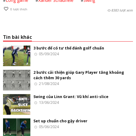
#
Long game
#
Xander Schauffele
#
Swing
0
lượt thích
8383 lượt xem
Tin bài khác
3 bước để có tư thế đánh golf chuẩn
05/09/2024
2 bước cải thiện giúp Gary Player tăng khoảng
cách thêm 30 yards
21/08/2024
Swing của Linn Grant: Vũ khí anti-slice
13/06/2024
Set up chuẩn cho gậy driver
05/06/2024