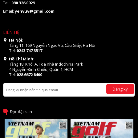
Tel.:
090 326 0929
Email:
yenvuv@gmail.com
LIÊN HỆ
Hà Nội:
Tầng 11. 169 Nguyễn Ngọc Vũ, Cầu Giấy, Hà Nội
Tel:
0243 747 3517
Hồ Chí Minh:
Tầng 18, Khối A, Tòa nhà Indochina Park
4 Nguyễn Đình Chiểu, Quận 1, HCM
Tel:
028 6672 8400
Đăng ký
Đọc đặc san