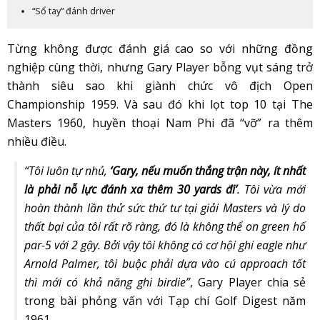
“Sổ tay” đánh driver
Từng không được đánh giá cao so với những đồng
nghiệp cùng thời, nhưng Gary Player bỗng vụt sáng trở
thành siêu sao khi giành chức vô địch Open
Championship 1959. Và sau đó khi lọt top 10 tại The
Masters 1960, huyền thoại Nam Phi đã “vỡ” ra thêm
nhiều điều.
“Tôi luôn tự nhủ,
‘Gary, nếu muốn thắng trận này, ít nhất
là phải nỗ lực đánh xa thêm 30 yards đi’
. Tôi vừa mới
hoàn thành lần thử sức thứ tư tại giải Masters và lý do
thất bại của tôi rất rõ ràng, đó là không thể on green hố
par-5 với 2 gậy. Bởi vậy tôi không có cơ hội ghi eagle như
Arnold Palmer, tôi buộc phải dựa vào cú approach tốt
thì mới có khả năng ghi birdie”
, Gary Player chia sẻ
trong bài phỏng vấn với Tạp chí Golf Digest năm
1961.