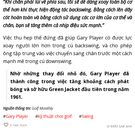
“Khi chân phải lùi về phía sau, tôi sẽ dễ dàng xoay toàn bộ cơ
thể hơn khi thực hiện động tác backswing. Bằng cách lên dây
cót hoàn toàn và bằng cách sử dụng các cơ lớn của cơ thể và
chân, bạn sẽ tăng thêm cả nhịp điệu sức mạnh.”
Việc thu hẹp thế đứng đã giúp Gary Player có được lực
xoay người lớn hơn trong cú backswing, và cho phép
ông tập trung vào việc chuyển sang chân trước một cách
mạnh mẽ trong cú downswing.
Nhờ những thay đổi nhỏ đó, Gary Player đã
thành công trong việc tăng khoảng cách phát
bóng và sở hữu Green Jacket đầu tiên trong năm
1961.
Nguồn thông tin:
Golf Monthly
#
Gary Player
#
kỹ thuật chơi golf
#
Swing
0
lượt thích
6493 lượt xem