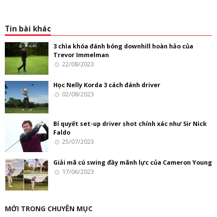
Tin bài khác
3 chìa khóa đánh bóng downhill hoàn hảo của
Trevor Immelman
22/08/2023
Học Nelly Korda 3 cách đánh driver
02/08/2023
Bí quyết set-up driver shot chính xác như Sir Nick
Faldo
25/07/2023
Giải mã cú swing đầy mãnh lực của Cameron Young
17/06/2023
MỚI TRONG CHUYÊN MỤC