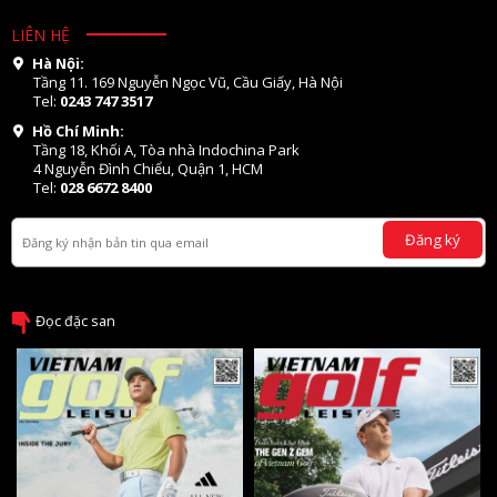
LIÊN HỆ
Hà Nội:
Tầng 11. 169 Nguyễn Ngọc Vũ, Cầu Giấy, Hà Nội
Tel:
0243 747 3517
Hồ Chí Minh:
Tầng 18, Khối A, Tòa nhà Indochina Park
4 Nguyễn Đình Chiểu, Quận 1, HCM
Tel:
028 6672 8400
Đăng ký
Đọc đặc san