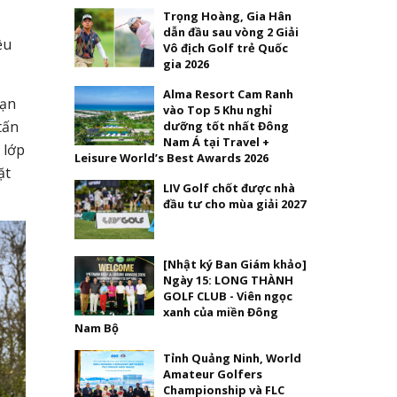
Trọng Hoàng, Gia Hân
dẫn đầu sau vòng 2 Giải
ều
Vô địch Golf trẻ Quốc
gia 2026
Alma Resort Cam Ranh
bạn
vào Top 5 Khu nghỉ
tấn
dưỡng tốt nhất Đông
Nam Á tại Travel +
 lớp
Leisure World’s Best Awards 2026
ặt
LIV Golf chốt được nhà
đầu tư cho mùa giải 2027
[Nhật ký Ban Giám khảo]
Ngày 15: LONG THÀNH
GOLF CLUB - Viên ngọc
xanh của miền Đông
Nam Bộ
Tỉnh Quảng Ninh, World
Amateur Golfers
Championship và FLC