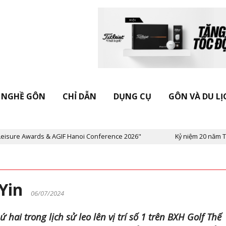
NGHỀ GÔN
CHỈ DẪN
DỤNG CỤ
GÔN VÀ DU LỊ
GIF Hanoi Conference 2026"
Kỷ niệm 20 năm Tạp chí Vietnam Golf
 Yin
06/07/2024
hai trong lịch sử leo lên vị trí số 1 trên BXH Golf Thế