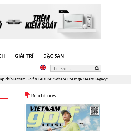
CH
GIẢI TRÍ
ĐẶC SAN
 & Leisure: “Where Prestige Meets Legacy”
Dấu ấn Nicklaus Desig
Read it now