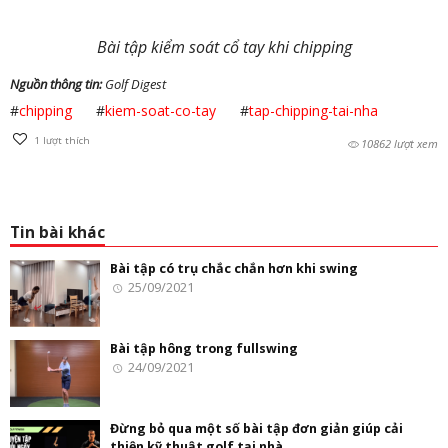
Bài tập kiểm soát cổ tay khi chipping
Nguồn thông tin:
Golf Digest
#
chipping
#
kiem-soat-co-tay
#
tap-chipping-tai-nha
1
lượt thích
10862 lượt xem
Tin bài khác
Bài tập có trụ chắc chắn hơn khi swing
25/09/2021
Bài tập hông trong fullswing
24/09/2021
Đừng bỏ qua một số bài tập đơn giản giúp cải
thiện kỹ thuật golf tại nhà