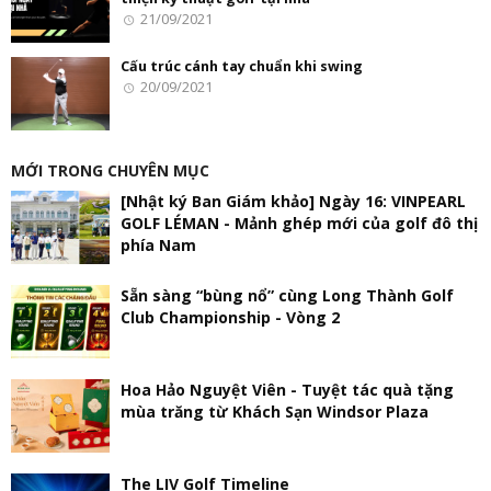
21/09/2021
Cấu trúc cánh tay chuẩn khi swing
20/09/2021
MỚI TRONG CHUYÊN MỤC
[Nhật ký Ban Giám khảo] Ngày 16: VINPEARL
GOLF LÉMAN - Mảnh ghép mới của golf đô thị
phía Nam
Sẵn sàng “bùng nổ” cùng Long Thành Golf
Club Championship - Vòng 2
Hoa Hảo Nguyệt Viên - Tuyệt tác quà tặng
mùa trăng từ Khách Sạn Windsor Plaza
The LIV Golf Timeline