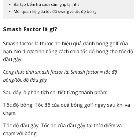
Bài tập kiểm tra cách cầm grip tại nhà
Mối quan hệ giữa tốc độ swing và tốc độ bóng
Smash Factor là gì?
Smash factor là thước đo hiệu quả đánh bóng golf của
bạn. Nó được tính bằng cách chia tốc độ bóng cho tốc độ
đầu gậy.
Công thức tính smash factor là: Smash factor = tốc độ
bóng/tốc độ đầu gậy
Sau đây là phân tích chi tiết từng thành phần:
Tốc độ bóng: Tốc độ của quả bóng golf ngay sau khi va
chạm.
Tốc độ đầu gậy: Tốc độ của đầu gậy tại thời điểm va
chạm với bóng.