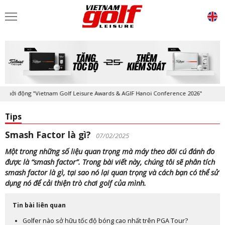
i động "Vietnam Golf Leisure Awards & AGIF Hanoi Conference 2026"
K
Tips
Smash Factor là gì?
07/02/2025
Một trong những số liệu quan trọng mà máy theo dõi cú đánh đo
được là “smash factor”. Trong bài viết này, chúng tôi sẽ phân tích
smash factor là gì, tại sao nó lại quan trọng và cách bạn có thể sử
dụng nó để cải thiện trò chơi golf của mình.
Tin bài liên quan
Golfer nào sở hữu tốc độ bóng cao nhất trên PGA Tour?