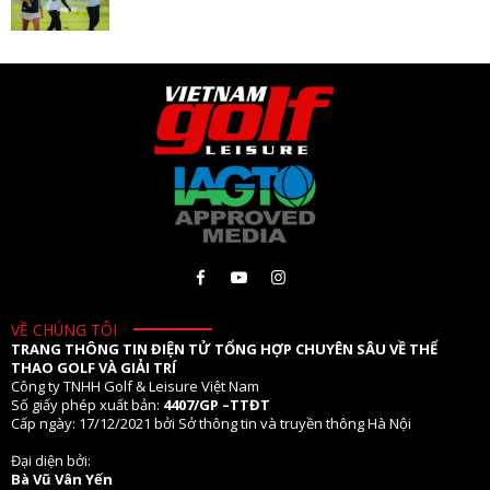
VỀ CHÚNG TÔI
TRANG THÔNG TIN ĐIỆN TỬ TỔNG HỢP CHUYÊN SÂU VỀ THỂ
THAO GOLF VÀ GIẢI TRÍ
Công ty TNHH Golf & Leisure Việt Nam
Số giấy phép xuất bản:
4407/GP –TTĐT
Cấp ngày: 17/12/2021 bởi Sở thông tin và truyền thông Hà Nội
Đại diện bởi:
Bà Vũ Vân Yến