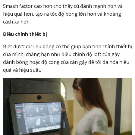
Smash factor cao hơn cho thấy cú đánh mạnh hơn và
hiệu quả hơn, tạo ra tốc độ bóng lớn hơn và khoảng
cách xa hơn.
Điều chỉnh thiết bị
Biết được dữ liệu bóng có thể giúp bạn tinh chỉnh thiết bị
của mình, chẳng hạn như điều chỉnh độ loft của gậy
đánh bóng hoặc độ cong của cán gậy để tối đa hóa hiệu
quả và hiệu suất.