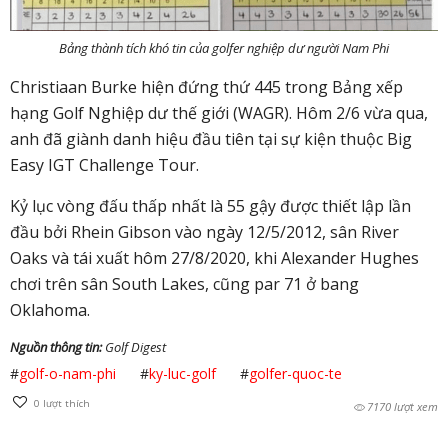
Bảng thành tích khó tin của golfer nghiệp dư người Nam Phi
Christiaan Burke hiện đứng thứ 445 trong Bảng xếp
hạng Golf Nghiệp dư thế giới (WAGR). Hôm 2/6 vừa qua,
anh đã giành danh hiệu đầu tiên tại sự kiện thuộc Big
Easy IGT Challenge Tour.
Kỷ lục vòng đấu thấp nhất là 55 gậy được thiết lập lần
đầu bởi Rhein Gibson vào ngày 12/5/2012, sân River
Oaks và tái xuất hôm 27/8/2020, khi Alexander Hughes
chơi trên sân South Lakes, cũng par 71 ở bang
Oklahoma.
Nguồn thông tin:
Golf Digest
#
golf-o-nam-phi
#
ky-luc-golf
#
golfer-quoc-te
0
lượt thích
7170 lượt xem