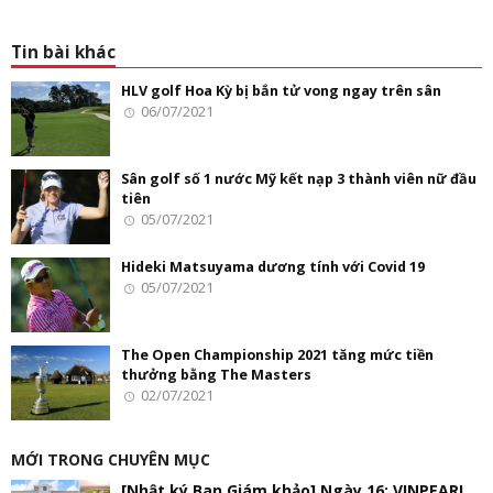
Tin bài khác
HLV golf Hoa Kỳ bị bắn tử vong ngay trên sân
06/07/2021
Sân golf số 1 nước Mỹ kết nạp 3 thành viên nữ đầu
tiên
05/07/2021
Hideki Matsuyama dương tính với Covid 19
05/07/2021
The Open Championship 2021 tăng mức tiền
thưởng bằng The Masters
02/07/2021
MỚI TRONG CHUYÊN MỤC
[Nhật ký Ban Giám khảo] Ngày 16: VINPEARL