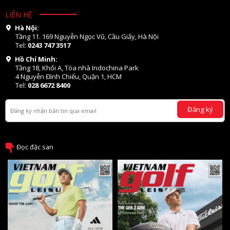
LIÊN HỆ
Hà Nội:
Tầng 11. 169 Nguyễn Ngọc Vũ, Cầu Giấy, Hà Nội
Tel:
0243 747 3517
Hồ Chí Minh:
Tầng 18, Khối A, Tòa nhà Indochina Park
4 Nguyễn Đình Chiểu, Quận 1, HCM
Tel:
028 6672 8400
Đăng ký
Đọc đặc san