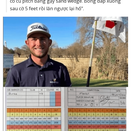
có cú pitch bằng gậy sand wedge. Bóng đáp xuống
sau cờ 5 feet rồi lăn ngược lại hố”.