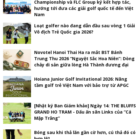
Championship và FLC Group ký kết hợp tác,
hướng tới đưa các giải golf quốc tế đến Việt
Nam
Loạt golfer nào đang dẫn đầu sau vòng 1 Giải
Vô địch Trẻ Quốc gia 2026?
Novotel Hanoi Thai Ha ra mắt BST Bánh
Trung Thu 2026 “Nguyệt Sắc Hoa Niên”: Dòng
chảy di sản giữa lòng Hà Thành đương đại
Hoiana Junior Golf Invitational 2026: Nâng
tầm golf trẻ Việt Nam với bảo trợ từ APGC
[Nhật ký Ban Giám khảo] Ngày 14: THE BLUFFS
GRAND HO TRAM - Dấu ấn sân Links của “Cá
Mập Trắng”
Bóng sau khi thả lăn gần cờ hơn, cú thả đó có
hợp lệ?