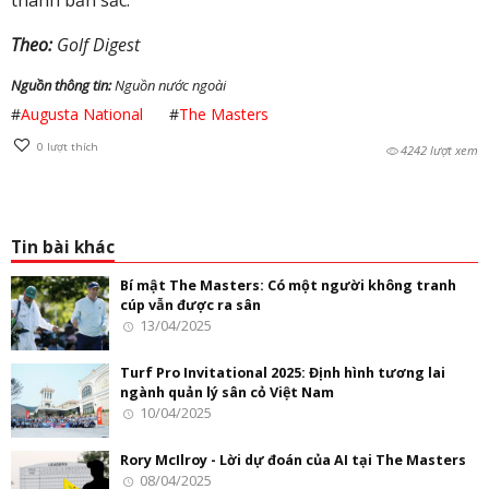
Theo:
Golf Digest
Nguồn thông tin:
Nguồn nước ngoài
#
Augusta National
#
The Masters
0
lượt thích
4242 lượt xem
Tin bài khác
Bí mật The Masters: Có một người không tranh
cúp vẫn được ra sân
13/04/2025
Turf Pro Invitational 2025: Định hình tương lai
ngành quản lý sân cỏ Việt Nam
10/04/2025
Rory McIlroy - Lời dự đoán của AI tại The Masters
08/04/2025