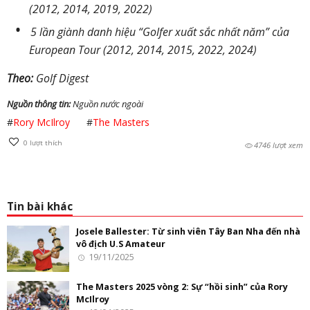
(2012, 2014, 2019, 2022)
5 lần giành danh hiệu “Golfer xuất sắc nhất năm” của
European Tour (2012, 2014, 2015, 2022, 2024)
Theo:
Golf Digest
Nguồn thông tin:
Nguồn nước ngoài
#
Rory McIlroy
#
The Masters
0
lượt thích
4746 lượt xem
Tin bài khác
Josele Ballester: Từ sinh viên Tây Ban Nha đến nhà
vô địch U.S Amateur
19/11/2025
The Masters 2025 vòng 2: Sự “hồi sinh” của Rory
McIlroy