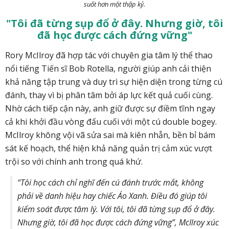
suốt hơn một thập kỷ.
"Tôi đã từng sụp đổ ở đây. Nhưng giờ, tôi
đã học được cách đứng vững"
Rory McIlroy đã hợp tác với chuyên gia tâm lý thể thao
nổi tiếng Tiến sĩ Bob Rotella, người giúp anh cải thiện
khả năng tập trung và duy trì sự hiện diện trong từng cú
đánh, thay vì bị phân tâm bởi áp lực kết quả cuối cùng.
Nhờ cách tiếp cận này, anh giữ được sự điềm tĩnh ngay
cả khi khởi đầu vòng đấu cuối với một cú double bogey.
McIlroy không vội vã sửa sai mà kiên nhẫn, bền bỉ bám
sát kế hoạch, thể hiện khả năng quản trị cảm xúc vượt
trội so với chính anh trong quá khứ.
“Tôi học cách chỉ nghĩ đến cú đánh trước mắt, không
phải về danh hiệu hay chiếc Áo Xanh. Điều đó giúp tôi
kiểm soát được tâm lý. Với tôi, tôi đã từng sụp đổ ở đây.
Nhưng giờ, tôi đã học được cách đứng vững”, McIlroy xúc