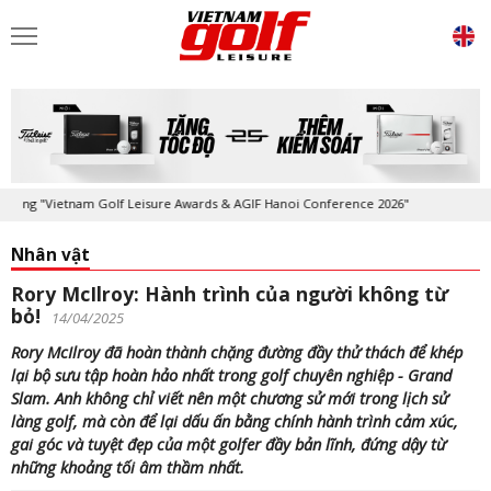
ietnam Golf Leisure Awards & AGIF Hanoi Conference 2026"
Kỷ niệm 20
Nhân vật
Rory McIlroy: Hành trình của người không từ
bỏ!
14/04/2025
Rory McIlroy đã hoàn thành chặng đường đầy thử thách để khép
lại bộ sưu tập hoàn hảo nhất trong golf chuyên nghiệp - Grand
Slam. Anh không chỉ viết nên một chương sử mới trong lịch sử
làng golf, mà còn để lại dấu ấn bằng chính hành trình cảm xúc,
gai góc và tuyệt đẹp của một golfer đầy bản lĩnh, đứng dậy từ
những khoảng tối âm thầm nhất.