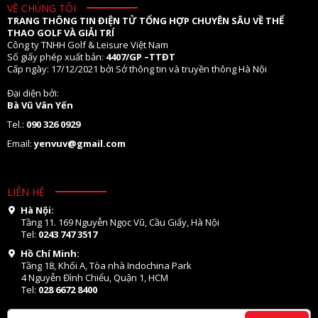
VỀ CHÚNG TÔI
TRANG THÔNG TIN ĐIỆN TỬ TỔNG HỢP CHUYÊN SÂU VỀ THỂ
THAO GOLF VÀ GIẢI TRÍ
Công ty TNHH Golf & Leisure Việt Nam
Số giấy phép xuất bản:
4407/GP –TTĐT
Cấp ngày: 17/12/2021 bởi Sở thông tin và truyền thông Hà Nội
Đại diện bởi:
Bà Vũ Vân Yến
Tel.:
090 326 0929
Email:
yenvuv@gmail.com
LIÊN HỆ
Hà Nội:
Tầng 11. 169 Nguyễn Ngọc Vũ, Cầu Giấy, Hà Nội
Tel:
0243 747 3517
Hồ Chí Minh:
Tầng 18, Khối A, Tòa nhà Indochina Park
4 Nguyễn Đình Chiểu, Quận 1, HCM
Tel:
028 6672 8400