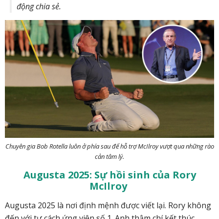
động chia sẻ.
Chuyên gia Bob Rotella luôn ở phía sau để hỗ trợ McIlroy vượt qua những rào
cản tâm lý.
Augusta 2025: Sự hồi sinh của Rory
McIlroy
Augusta 2025 là nơi định mệnh được viết lại. Rory không
đến với tư cách ứng viên số 1. Anh thậm chí kết thúc