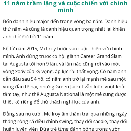
11 năm
trầm lặng và cuộc chiến với chính
mình
Bốn danh hiệu major đến trong vòng ba năm. Danh hiệu
thứ năm và cũng là danh hiệu quan trọng nhất lại khiến
anh chờ đợi tới 11 năm.
Kể từ năm 2015, McIlroy bước vào cuộc chiến với chính
mình. Anh đứng trước cơ hội giành Career Grand Slam
tại Augusta tới hơn 9 lần, và lần nào cũng rơi vào một
vòng xoáy của kỳ vọng, áp lực rồi thất vọng. Có năm anh
dẫn đầu sau 54 hố, có năm anh trở lại mạnh mẽ sau một
vòng đầu tệ hại, nhưng Green Jacket vẫn luôn vuột khỏi
tầm tay, như thể Augusta National là một mê cung được
thiết kế riêng để thử thách nghị lực của anh.
Đằng sau nụ cười, McIlroy âm thầm trải qua những ngày
tháng ròng rã điều chỉnh swing, thay đổi caddie, thay đổi
huấn luyện viên. Đứa trẻ từng đánh bóng trong vườn