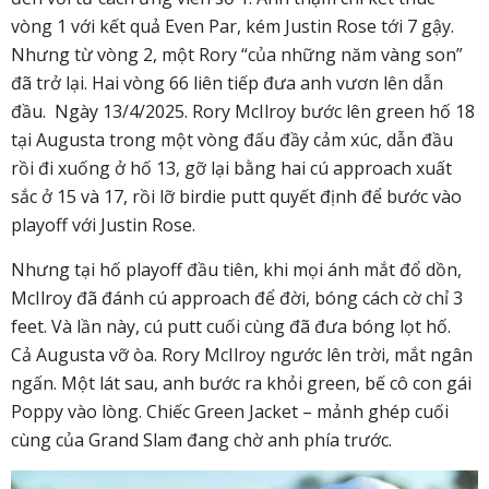
vòng 1 với kết quả Even Par, kém Justin Rose tới 7 gậy.
Nhưng từ vòng 2, một Rory “của những năm vàng son”
đã trở lại. Hai vòng 66 liên tiếp đưa anh vươn lên dẫn
đầu. Ngày 13/4/2025. Rory McIlroy bước lên green hố 18
tại Augusta trong một vòng đấu đầy cảm xúc, dẫn đầu
rồi đi xuống ở hố 13, gỡ lại bằng hai cú approach xuất
sắc ở 15 và 17, rồi lỡ birdie putt quyết định để bước vào
playoff với Justin Rose.
Nhưng tại hố playoff đầu tiên, khi mọi ánh mắt đổ dồn,
McIlroy đã đánh cú approach để đời, bóng cách cờ chỉ 3
feet. Và lần này, cú putt cuối cùng đã đưa bóng lọt hố.
Cả Augusta vỡ òa. Rory McIlroy ngước lên trời, mắt ngân
ngấn. Một lát sau, anh bước ra khỏi green, bế cô con gái
Poppy vào lòng. Chiếc Green Jacket – mảnh ghép cuối
cùng của Grand Slam đang chờ anh phía trước.