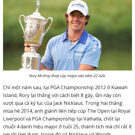
Rory McIlroy đoạt cúp major vào năm 22 tuổi.
Chỉ một năm sau, tại PGA Championship 2012 ở Kiawah
Island, Rory lại thắng với cách biệt 8 gậy, lần này còn
vượt qua cả kỷ lục của Jack Nicklaus. Trong hai tháng
mùa hè 2014, anh giành liên tiếp cúp The Open tại Royal
Liverpool và PGA Championship tại Valhalla, chốt lại
chuỗi 4 danh hiệu major ở tuổi 25, thành tích mà chỉ rất ít
người làm được, trong đó có Nicklaus và Woods.