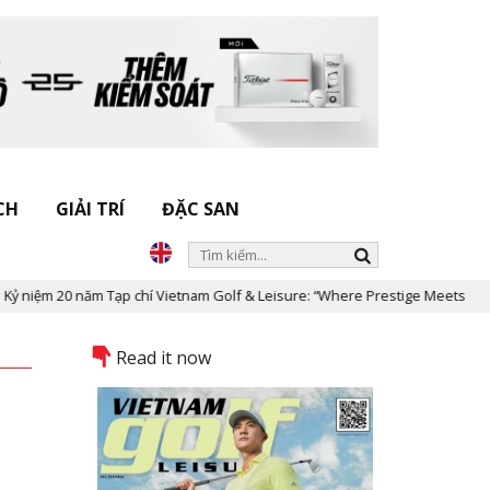
CH
GIẢI TRÍ
ĐẶC SAN
Tạp chí Vietnam Golf & Leisure: “Where Prestige Meets Legacy”
D
Read it now