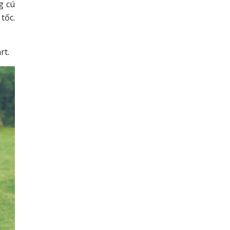
g cú
tốc.
rt.