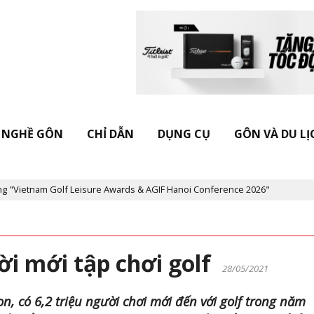
NGHỀ GÔN
CHỈ DẪN
DỤNG CỤ
GÔN VÀ DU LỊ
 Leisure Awards & AGIF Hanoi Conference 2026"
Kỷ niệm 20 năm 
ời mới tập chơi golf
28/05/2021
n, có 6,2 triệu người chơi mới đến với golf trong năm