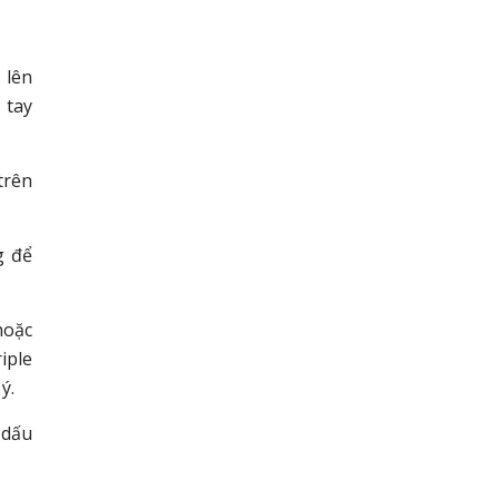
 lên
 tay
trên
g để
hoặc
iple
ý.
 dấu