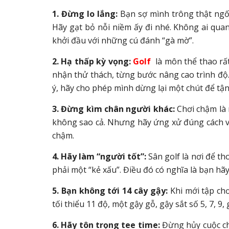
1. Đừng lo lắng:
Bạn sợ mình trông thật ngốc
Hãy gạt bỏ nỗi niềm ấy đi nhé. Không ai qua
khởi đầu với những cú đánh “gà mờ”.
2. Hạ thấp kỳ vọng:
Golf
là môn thể thao rấ
nhận thử thách, từng bước nâng cao trình độ.
ý, hãy cho phép mình dừng lại một chút để tậ
3. Đừng kìm chân người khác:
Chơi chậm là 
không sao cả. Nhưng hãy ứng xử đúng cách v
chậm.
4. Hãy làm “người tốt”:
Sân golf là nơi để th
phải một “kẻ xấu”. Điều đó có nghĩa là bạn hãy
5. Bạn không tới 14 cây gậy:
Khi mới tập chơ
tối thiểu 11 độ, một gậy gỗ, gậy sắt số 5, 7, 9
6. Hãy tôn trọng tee time:
Đừng hủy cuộc chơ