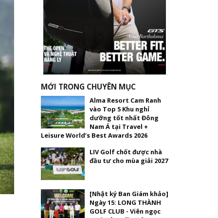
MỚI TRONG CHUYÊN MỤC
Alma Resort Cam Ranh
vào Top 5 Khu nghỉ
dưỡng tốt nhất Đông
Nam Á tại Travel +
Leisure World’s Best Awards 2026
LIV Golf chốt được nhà
đầu tư cho mùa giải 2027
[Nhật ký Ban Giám khảo]
Ngày 15: LONG THÀNH
GOLF CLUB - Viên ngọc