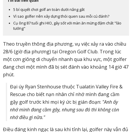
Tin bài liên quan
5 bí quyết chơi golf an toàn dưới nắng gắt
Vì sao golfer nên xây dựng thói quen sau mỗi cú đánh?
Cụ ông 87 tuổi ghi HIO, gây sốt với màn ăn mừng đậm chất "lão
tướng"
Theo truyền thông địa phương, vụ việc xảy ra vào chiều
28/6 (giờ địa phương) tại Oregon Golf Club. Trong lúc
một cơn giông di chuyển nhanh qua khu vực, một golfer
đang chơi một mình đã bị sét đánh vào khoảng 14 giờ 47
phút.
Đại úy Ryan Stenhouse thuộc Tualatin Valley Fire &
Rescue cho biết nạn nhân chỉ nhớ mình đang cầm
gậy golf trước khi mọi ký ức bị gián đoạn:
"Anh ấy
nhớ mình đang cầm gậy, nhưng sau đó thì không còn
nhớ điều gì nữa."
Điều đáng kinh ngạc là sau khi tỉnh lại, golfer này vẫn đủ