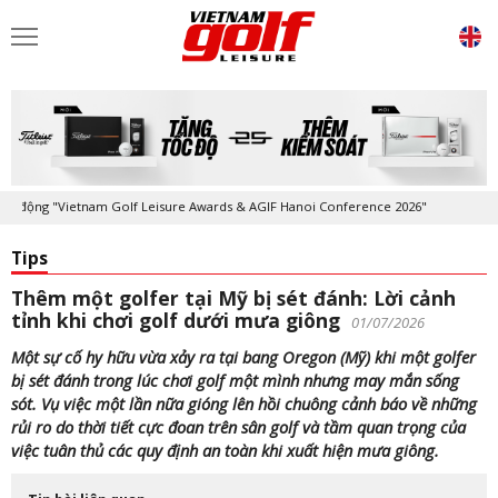
động "Vietnam Golf Leisure Awards & AGIF Hanoi Conference 2026"
Kỷ 
Tips
Thêm một golfer tại Mỹ bị sét đánh: Lời cảnh
tỉnh khi chơi golf dưới mưa giông
01/07/2026
Một sự cố hy hữu vừa xảy ra tại bang Oregon (Mỹ) khi một golfer
bị sét đánh trong lúc chơi golf một mình nhưng may mắn sống
sót. Vụ việc một lần nữa gióng lên hồi chuông cảnh báo về những
rủi ro do thời tiết cực đoan trên sân golf và tầm quan trọng của
việc tuân thủ các quy định an toàn khi xuất hiện mưa giông.