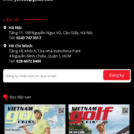
LIÊN HỆ
Hà Nội:
Tầng 11. 169 Nguyễn Ngọc Vũ, Cầu Giấy, Hà Nội
Tel:
0243 747 3517
Hồ Chí Minh:
Tầng 18, Khối A, Tòa nhà Indochina Park
4 Nguyễn Đình Chiểu, Quận 1, HCM
Tel:
028 6672 8400
Đăng ký
Đọc đặc san