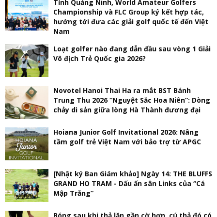
Tỉnh Quảng Ninh, World Amateur Golfers
Championship và FLC Group ký kết hợp tác,
hướng tới đưa các giải golf quốc tế đến Việt
Nam
Loạt golfer nào đang dẫn đầu sau vòng 1 Giải
Vô địch Trẻ Quốc gia 2026?
Novotel Hanoi Thai Ha ra mắt BST Bánh
Trung Thu 2026 “Nguyệt Sắc Hoa Niên”: Dòng
chảy di sản giữa lòng Hà Thành đương đại
Hoiana Junior Golf Invitational 2026: Nâng
tầm golf trẻ Việt Nam với bảo trợ từ APGC
[Nhật ký Ban Giám khảo] Ngày 14: THE BLUFFS
GRAND HO TRAM - Dấu ấn sân Links của “Cá
Mập Trắng”
Bóng sau khi thả lăn gần cờ hơn, cú thả đó có