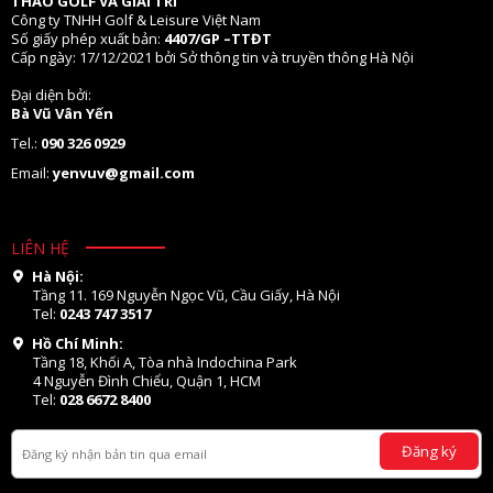
THAO GOLF VÀ GIẢI TRÍ
Công ty TNHH Golf & Leisure Việt Nam
Số giấy phép xuất bản:
4407/GP –TTĐT
Cấp ngày: 17/12/2021 bởi Sở thông tin và truyền thông Hà Nội
Đại diện bởi:
Bà Vũ Vân Yến
Tel.:
090 326 0929
Email:
yenvuv@gmail.com
LIÊN HỆ
Hà Nội:
Tầng 11. 169 Nguyễn Ngọc Vũ, Cầu Giấy, Hà Nội
Tel:
0243 747 3517
Hồ Chí Minh:
Tầng 18, Khối A, Tòa nhà Indochina Park
4 Nguyễn Đình Chiểu, Quận 1, HCM
Tel:
028 6672 8400
Đăng ký