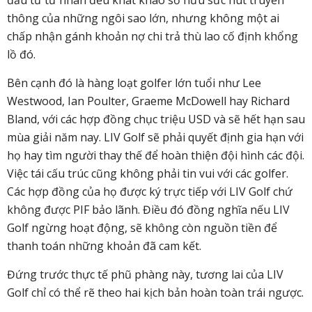
đầu tư tư nhân đều khát khao sở hữu sức hút truyền
thông của những ngôi sao lớn, nhưng không một ai
chấp nhận gánh khoản nợ chi trả thù lao cố định khổng
lồ đó.
Bên cạnh đó là hàng loạt golfer lớn tuổi như Lee
Westwood, Ian Poulter, Graeme McDowell hay Richard
Bland, với các hợp đồng chục triệu USD và sẽ hết hạn sau
mùa giải năm nay. LIV Golf sẽ phải quyết định gia hạn với
họ hay tìm người thay thế để hoàn thiện đội hình các đội.
Việc tái cấu trúc cũng không phải tin vui với các golfer.
Các hợp đồng của họ được ký trực tiếp với LIV Golf chứ
không được PIF bảo lãnh. Điều đó đồng nghĩa nếu LIV
Golf ngừng hoạt động, sẽ không còn nguồn tiền để
thanh toán những khoản đã cam kết.
Đứng trước thực tế phũ phàng này, tương lai của LIV
Golf chỉ có thể rẽ theo hai kịch bản hoàn toàn trái ngược.