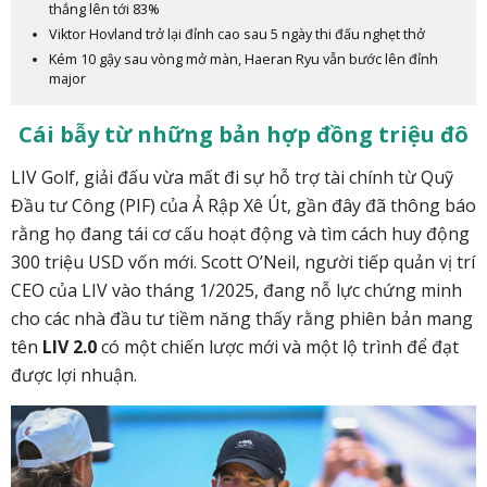
thắng lên tới 83%
Viktor Hovland trở lại đỉnh cao sau 5 ngày thi đấu nghẹt thở
Kém 10 gậy sau vòng mở màn, Haeran Ryu vẫn bước lên đỉnh
major
Cái bẫy từ những bản hợp đồng triệu đô
LIV Golf, giải đấu vừa mất đi sự hỗ trợ tài chính từ Quỹ
Đầu tư Công (PIF) của Ả Rập Xê Út, gần đây đã thông báo
rằng họ đang tái cơ cấu hoạt động và tìm cách huy động
300 triệu USD vốn mới. Scott O’Neil, người tiếp quản vị trí
CEO của LIV vào tháng 1/2025, đang nỗ lực chứng minh
cho các nhà đầu tư tiềm năng thấy rằng phiên bản mang
tên
LIV 2.0
có một chiến lược mới và một lộ trình để đạt
được lợi nhuận.