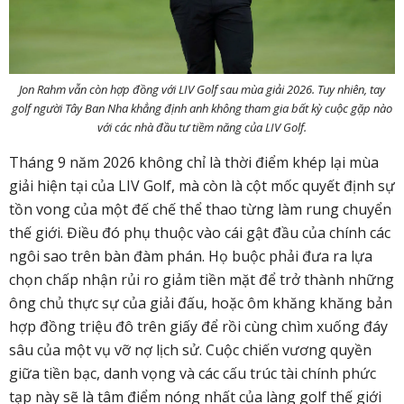
Jon Rahm vẫn còn hợp đồng với LIV Golf sau mùa giải 2026. Tuy nhiên, tay
golf người Tây Ban Nha khẳng định anh không tham gia bất kỳ cuộc gặp nào
với các nhà đầu tư tiềm năng của LIV Golf.
Tháng 9 năm 2026 không chỉ là thời điểm khép lại mùa
giải hiện tại của LIV Golf, mà còn là cột mốc quyết định sự
tồn vong của một đế chế thể thao từng làm rung chuyển
thế giới. Điều đó phụ thuộc vào cái gật đầu của chính các
ngôi sao trên bàn đàm phán. Họ buộc phải đưa ra lựa
chọn chấp nhận rủi ro giảm tiền mặt để trở thành những
ông chủ thực sự của giải đấu, hoặc ôm khăng khăng bản
hợp đồng triệu đô trên giấy để rồi cùng chìm xuống đáy
sâu của một vụ vỡ nợ lịch sử. Cuộc chiến vương quyền
giữa tiền bạc, danh vọng và các cấu trúc tài chính phức
tạp này sẽ là tâm điểm nóng nhất của làng golf thế giới