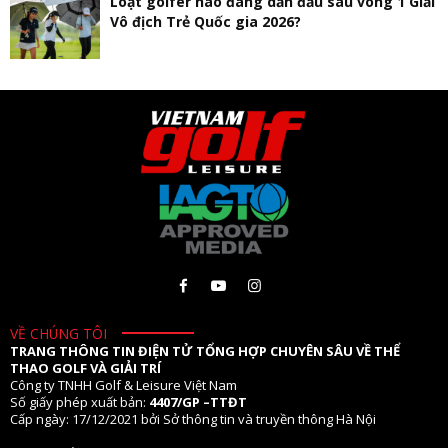
Loạt golfer nào đang dẫn đầu sau vòng 1 Giải
Vô địch Trẻ Quốc gia 2026?
VỀ CHÚNG TÔI
TRANG THÔNG TIN ĐIỆN TỬ TỔNG HỢP CHUYÊN SÂU VỀ THỂ
THAO GOLF VÀ GIẢI TRÍ
Công ty TNHH Golf & Leisure Việt Nam
Số giấy phép xuất bản:
4407/GP –TTĐT
Cấp ngày: 17/12/2021 bởi Sở thông tin và truyền thông Hà Nội