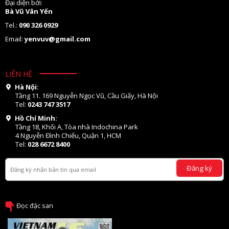
Đại diện bởi:
Bà Vũ Vân Yến
Tel.:
090 326 0929
Email:
yenvuv@gmail.com
LIÊN HỆ
Hà Nội:
Tầng 11. 169 Nguyễn Ngọc Vũ, Cầu Giấy, Hà Nội
Tel:
0243 747 3517
Hồ Chí Minh:
Tầng 18, Khối A, Tòa nhà Indochina Park
4 Nguyễn Đình Chiểu, Quận 1, HCM
Tel:
028 6672 8400
Đăng ký
Đọc đặc san