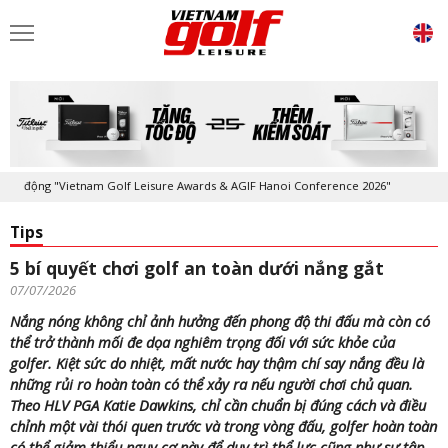
ộng "Vietnam Golf Leisure Awards & AGIF Hanoi Conference 2026"
Kỷ n
Tips
5 bí quyết chơi golf an toàn dưới nắng gắt
07/07/2026
Nắng nóng không chỉ ảnh hưởng đến phong độ thi đấu mà còn có
thể trở thành mối đe dọa nghiêm trọng đối với sức khỏe của
golfer. Kiệt sức do nhiệt, mất nước hay thậm chí say nắng đều là
những rủi ro hoàn toàn có thể xảy ra nếu người chơi chủ quan.
Theo HLV PGA Katie Dawkins, chỉ cần chuẩn bị đúng cách và điều
chỉnh một vài thói quen trước và trong vòng đấu, golfer hoàn toàn
có thể giảm thiểu nguy cơ này để duy trì thể lực cũng như sự tập