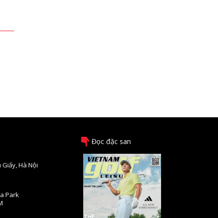
Đọc đặc san
 Giấy, Hà Nội
na Park
M