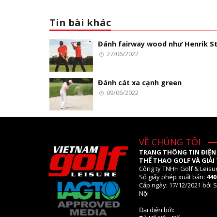
Tin bài khác
Đánh fairway wood như Henrik S
27/06/2022
Đánh cát xa cạnh green
09/06/2022
VỀ CHÚNG TÔI
TRANG THÔNG TIN ĐIỆN
THỂ THAO GOLF VÀ GIẢI 
Công ty TNHH Golf & Leisu
Số giấy phép xuất bản:
44
Cấp ngày: 17/12/2021 bởi S
Nội
Đại diện bởi: