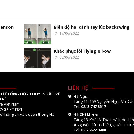
tenson
Biên độ hai cánh tay lúc backswing
17/06/2022
Khắc phục lỗi Flying elbow
08/06/2022
LIÊN HỆ
 TỬ TỔNG HỢP CHUYÊN SÂU VỀ
Hà Nội:
TRÍ
Tầng 11. 169 Nguyễn Ngọc Vũ, Cầu
re Việt Nam
Tel:
0243 747 3517
07/GP –TTĐT
ở thông tin và truyền thông Hà
Hồ Chí Minh:
Tầng 18, Khối A, Tòa nhà Indochi
4 Nguyễn Đình Chiểu, Quận 1, HC
Tel:
028 6672 8400