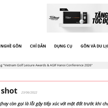
NGHỀ GÔN
CHỈ DẪN
DỤNG CỤ
GÔN VÀ DU LỊ
Golf Leisure Awards & AGIF Hanoi Conference 2026"
Kỷ niệm 20 
t shot
23/06/2022
(hay còn gọi là lỗi gậy tiếp xúc với mặt đất trước khi c