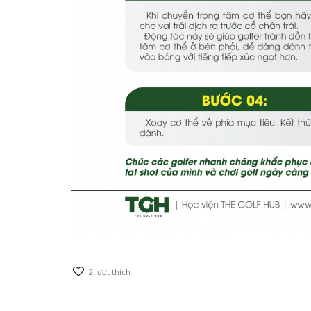
2
lượt thích