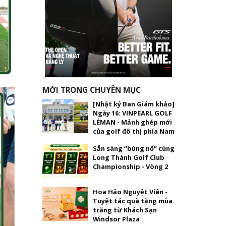
MỚI TRONG CHUYÊN MỤC
[Nhật ký Ban Giám khảo]
Ngày 16: VINPEARL GOLF
LÉMAN - Mảnh ghép mới
của golf đô thị phía Nam
Sẵn sàng “bùng nổ” cùng
Long Thành Golf Club
Championship - Vòng 2
Hoa Hảo Nguyệt Viên -
Tuyệt tác quà tặng mùa
trăng từ Khách Sạn
Windsor Plaza