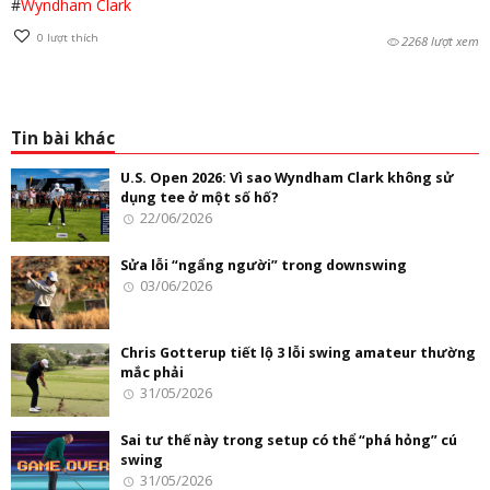
#
Wyndham Clark
0
lượt thích
2268 lượt xem
Tin bài khác
U.S. Open 2026: Vì sao Wyndham Clark không sử
dụng tee ở một số hố?
22/06/2026
Sửa lỗi “ngẩng người” trong downswing
03/06/2026
Chris Gotterup tiết lộ 3 lỗi swing amateur thường
mắc phải
31/05/2026
Sai tư thế này trong setup có thể “phá hỏng” cú
swing
31/05/2026