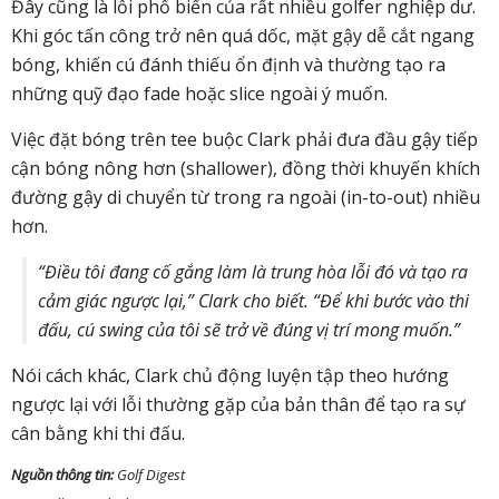
Đây cũng là lỗi phổ biến của rất nhiều golfer nghiệp dư.
Khi góc tấn công trở nên quá dốc, mặt gậy dễ cắt ngang
bóng, khiến cú đánh thiếu ổn định và thường tạo ra
những quỹ đạo fade hoặc slice ngoài ý muốn.
Việc đặt bóng trên tee buộc Clark phải đưa đầu gậy tiếp
cận bóng nông hơn (shallower), đồng thời khuyến khích
đường gậy di chuyển từ trong ra ngoài (in-to-out) nhiều
hơn.
“Điều tôi đang cố gắng làm là trung hòa lỗi đó và tạo ra
cảm giác ngược lại,” Clark cho biết. “Để khi bước vào thi
đấu, cú swing của tôi sẽ trở về đúng vị trí mong muốn.”
Nói cách khác, Clark chủ động luyện tập theo hướng
ngược lại với lỗi thường gặp của bản thân để tạo ra sự
cân bằng khi thi đấu.
Nguồn thông tin:
Golf Digest