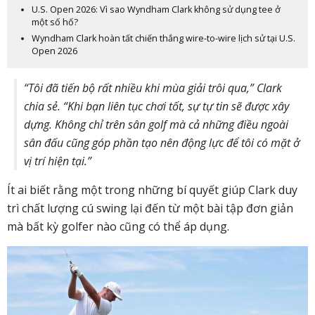
U.S. Open 2026: Vì sao Wyndham Clark không sử dụng tee ở
một số hố?
Wyndham Clark hoàn tất chiến thắng wire-to-wire lịch sử tại U.S.
Open 2026
“Tôi đã tiến bộ rất nhiều khi mùa giải trôi qua,” Clark
chia sẻ. “Khi bạn liên tục chơi tốt, sự tự tin sẽ được xây
dựng. Không chỉ trên sân golf mà cả những điều ngoài
sân đấu cũng góp phần tạo nên động lực để tôi có mặt ở
vị trí hiện tại.”
Ít ai biết rằng một trong những bí quyết giúp Clark duy
trì chất lượng cú swing lại đến từ một bài tập đơn giản
mà bất kỳ golfer nào cũng có thể áp dụng.