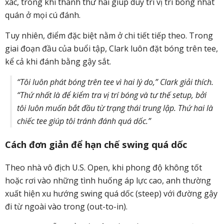
xác, trong khi thanh thứ hai giúp duy trì vị trí bóng nhất
quán ở mọi cú đánh.
Tuy nhiên, điểm đặc biệt nằm ở chi tiết tiếp theo. Trong
giai đoạn đầu của buổi tập, Clark luôn đặt bóng trên tee,
kể cả khi đánh bằng gậy sắt.
“Tôi luôn phát bóng trên tee vì hai lý do,” Clark giải thích.
“Thứ nhất là để kiểm tra vị trí bóng và tư thế setup, bởi
tôi luôn muốn bắt đầu từ trạng thái trung lập. Thứ hai là
chiếc tee giúp tôi tránh đánh quá dốc.”
Cách đơn giản để hạn chế swing quá dốc
Theo nhà vô địch U.S. Open, khi phong độ không tốt
hoặc rơi vào những tình huống áp lực cao, anh thường
xuất hiện xu hướng swing quá dốc (steep) với đường gậy
đi từ ngoài vào trong (out-to-in).