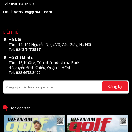
Tel.:
090 326 0929
Email:
yenvuv@gmail.com
LIÊN HỆ
Hà Nội:
Tầng 11. 169 Nguyễn Ngọc Vũ, Cầu Giấy, Hà Nội
Tel:
0243 747 3517
Hồ Chí Minh:
Tầng 18, Khối A, Tòa nhà Indochina Park
4 Nguyễn Đình Chiểu, Quận 1, HCM
Tel:
028 6672 8400
Đăng ký
Đọc đặc san