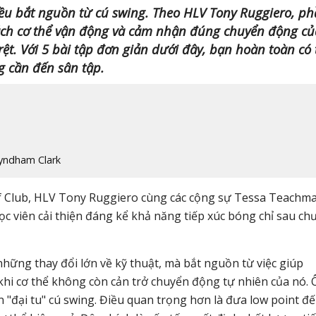
ều bắt nguồn từ cú swing. Theo HLV Tony Ruggiero, p
cách cơ thể vận động và cảm nhận đúng chuyển động củ
 rệt. Với 5 bài tập đơn giản dưới đây, bạn hoàn toàn có 
g cần đến sân tập.
Wyndham Clark
f Club, HLV Tony Ruggiero cùng các cộng sự Tessa Teachma
 viên cải thiện đáng kể khả năng tiếp xúc bóng chỉ sau ch
hững thay đổi lớn về kỹ thuật, mà bắt nguồn từ việc giúp
khi cơ thể không còn cản trở chuyển động tự nhiên của nó.
 "đại tu" cú swing. Điều quan trọng hơn là đưa low point đ