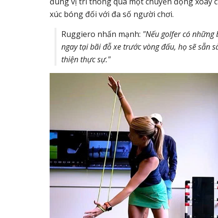
đúng vị trí thông qua một chuyển động xoay cơ
xúc bóng đối với đa số người chơi.
Ruggiero nhấn mạnh:
"Nếu golfer có những 
ngay tại bãi đỗ xe trước vòng đấu, họ sẽ sẵn 
thiện thực sự."