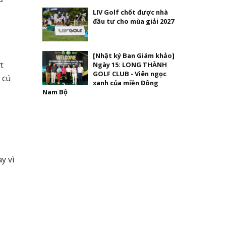
LIV Golf chốt được nhà
đầu tư cho mùa giải 2027
[Nhật ký Ban Giám khảo]
t
Ngày 15: LONG THÀNH
GOLF CLUB - Viên ngọc
 cú
xanh của miền Đông
Nam Bộ
y vì