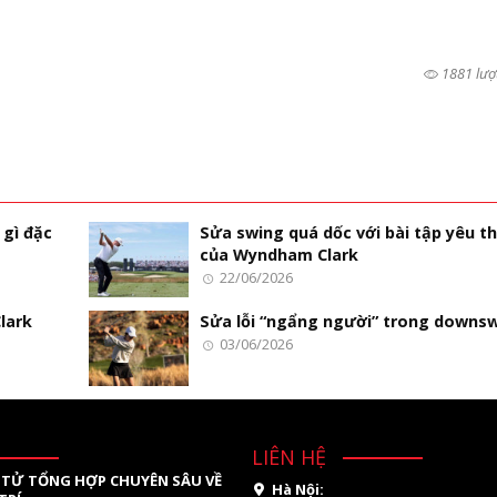
1881 lượ
 gì đặc
Sửa swing quá dốc với bài tập yêu th
của Wyndham Clark
22/06/2026
lark
Sửa lỗi “ngẩng người” trong downs
03/06/2026
LIÊN HỆ
 TỬ TỔNG HỢP CHUYÊN SÂU VỀ
Hà Nội: