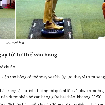
Ảnh minh họa.
gay từ tư thế vào bóng
hế chuẩn.
iện cho hông có thể xoay và tích lũy lực, thay vì trượt sang
thái trung lập, tránh chúi người quá nhiều về phía trước hoặ
ể nên được phân bổ cân bằng giữa hai chân, khoảng 50/50.
tảng để toàn bộ chuỗi chuyển động phía sau diễn ra hiệu qu