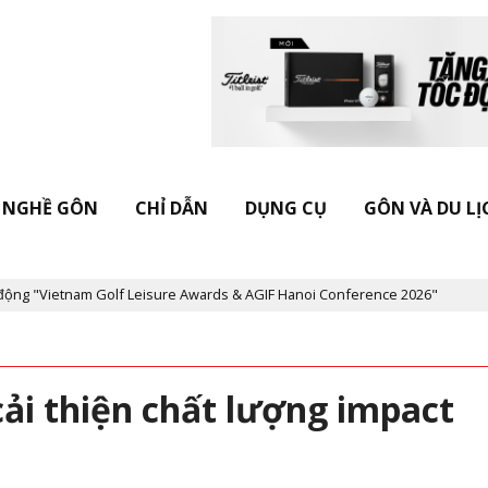
NGHỀ GÔN
CHỈ DẪN
DỤNG CỤ
GÔN VÀ DU LỊ
tnam Golf Leisure Awards & AGIF Hanoi Conference 2026"
Kỷ ni
 cải thiện chất lượng impact