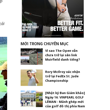
ếp
cải
MỚI TRONG CHUYÊN MỤC
Vì sao The Open vẫn
chưa trở lại sân link
Muirfield danh tiếng?
Rory McIlroy xác nhận
trở lại FedEx St. Jude
Championship
[Nhật ký Ban Giám khảo]
Ngày 16: VINPEARL GOLF
LÉMAN - Mảnh ghép mới
của golf đô thị phía Nam