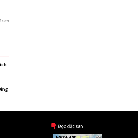
t xem
ích
wing
Đọc đặc san