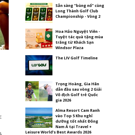
Sẵn sàng “bùng nổ” cùng
Long Thành Golf Club
Championship - Vòng 2
Hoa Hảo Nguyệt Viên -
Tuyệt tác quà tặng mùa
trăng từ Khách Sạn
Windsor Plaza
The LIV Golf Timeline
Trọng Hoàng, Gia Hân
dẫn đầu sau vòng 2 Giải
Vô địch Golf trẻ Quốc
gia 2026
Alma Resort Cam Ranh
vào Top 5 Khu nghỉ
c
dưỡng tốt nhất Đông
Nam Á tại Travel +
Leisure World’s Best Awards 2026
ả