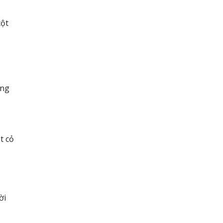
cột
ứng
t cỏ
ời