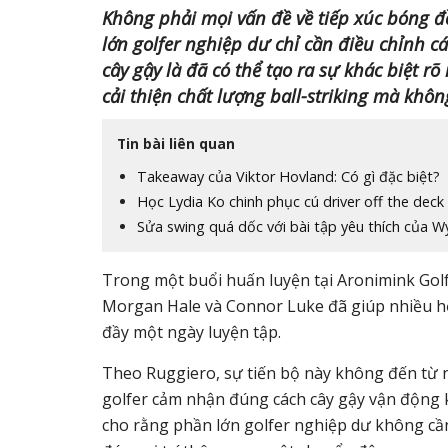
Không phải mọi vấn đề về tiếp xúc bóng đ
lớn golfer nghiệp dư chỉ cần điều chỉnh 
cây gậy là đã có thể tạo ra sự khác biệt rõ
cải thiện chất lượng ball-striking mà khôn
Tin bài liên quan
Takeaway của Viktor Hovland: Có gì đặc biệt?
Học Lydia Ko chinh phục cú driver off the deck
Sửa swing quá dốc với bài tập yêu thích của 
Trong một buổi huấn luyện tại Aronimink Gol
Morgan Hale và Connor Luke đã giúp nhiều học
đầy một ngày luyện tập.
Theo Ruggiero, sự tiến bộ này không đến từ n
golfer cảm nhận đúng cách cây gậy vận động 
cho rằng phần lớn golfer nghiệp dư không cần