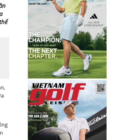
hần
a
thể
n,
ưa
 Ông
ến