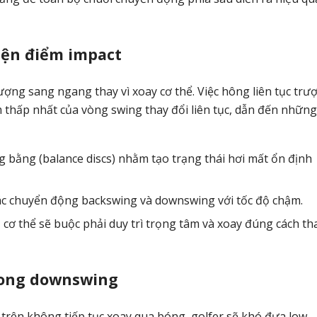
iện điểm impact
ợng sang ngang thay vì xoay cơ thể. Việc hông liên tục trượ
thấp nhất của vòng swing thay đổi liên tục, dẫn đến những
g bằng (balance discs) nhằm tạo trạng thái hơi mất ổn định
ác chuyển động backswing và downswing với tốc độ chậm.
cơ thể sẽ buộc phải duy trì trọng tâm và xoay đúng cách tha
rong downswing
 trên không tiếp tục xoay qua bóng, golfer sẽ khó đưa low