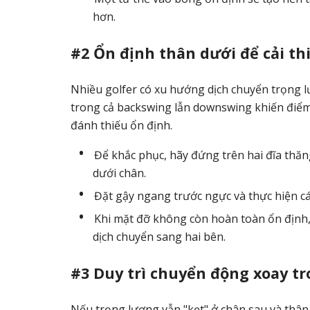
hơn.
#2 Ổn định thân dưới để cải th
Nhiều golfer có xu hướng dịch chuyển trọng lư
trong cả backswing lẫn downswing khiến điểm 
đánh thiếu ổn định.
Để khắc phục, hãy đứng trên hai đĩa thăn
dưới chân.
Đặt gậy ngang trước ngực và thực hiện c
Khi mặt đỡ không còn hoàn toàn ổn định, 
dịch chuyển sang hai bên.
#3 Duy trì chuyển động xoay t
Nếu trọng lượng vẫn "kẹt" ở chân sau và thân