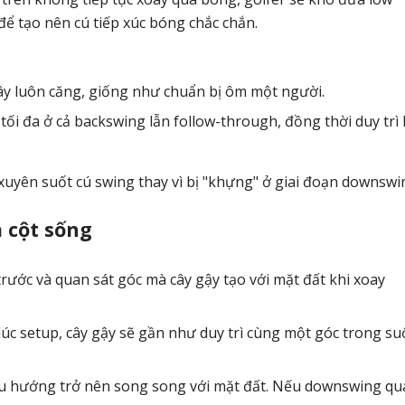
để tạo nên cú tiếp xúc bóng chắc chắn.
ây luôn căng, giống như chuẩn bị ôm một người.
tối đa ở cả backswing lẫn follow-through, đồng thời duy trì 
 xuyên suốt cú swing thay vì bị "khựng" ở giai đoạn downswi
 cột sống
rước và quan sát góc mà cây gậy tạo với mặt đất khi xoay
c setup, cây gậy sẽ gần như duy trì cùng một góc trong su
ó xu hướng trở nên song song với mặt đất. Nếu downswing qu