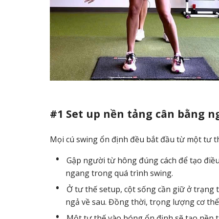
#1 Set up nền tảng cân bằng n
Mọi cú swing ổn định đều bắt đầu từ một tư t
Gập người từ hông đúng cách để tạo điều k
ngang trong quá trình swing.
Ở tư thế setup, cột sống cần giữ ở trạng 
ngả về sau. Đồng thời, trọng lượng cơ th
Một tư thế vào bóng ổn định sẽ tạo nền 