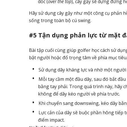
dốc (
over the top
), cây gậy sẽ dựng đứng h
Hãy sử dụng cây gậy như một công cụ phản hồi
sống trong toàn bộ cú swing.
#5 Tận dụng phản lực từ mặt đ
Bài tập cuối cùng giúp golfer học cách sử d
bật người hoặc đổ trọng tâm về phía mục tiêu
Sử dụng dây kháng lực và nhờ một người 
Mỗi tay cầm một đầu dây, sau đó bắt đầu
bằng tay phải. Trong quá trình này, hãy c
không để dây kéo người về phía trước.
Khi chuyển sang downswing, kéo dây bằng 
Lực cản của dây sẽ buộc phần hông tiếp t
điểm impact.