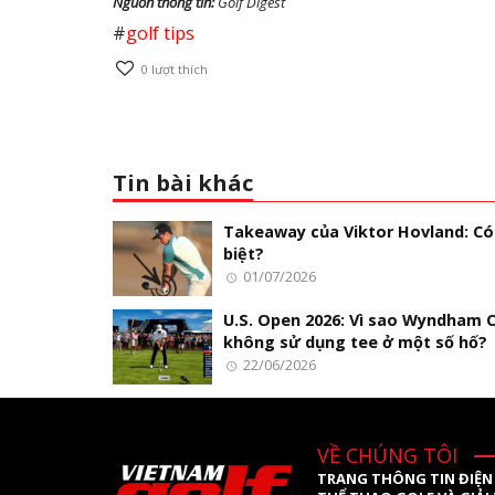
Nguồn thông tin:
Golf Digest
#
golf tips
0
lượt thích
Tin bài khác
Takeaway của Viktor Hovland: Có
biệt?
01/07/2026
U.S. Open 2026: Vì sao Wyndham C
không sử dụng tee ở một số hố?
22/06/2026
VỀ CHÚNG TÔI
TRANG THÔNG TIN ĐIỆN