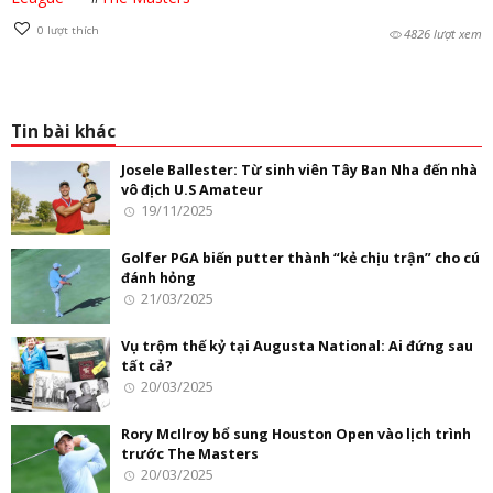
0
lượt thích
4826 lượt xem
Tin bài khác
Josele Ballester: Từ sinh viên Tây Ban Nha đến nhà
vô địch U.S Amateur
19/11/2025
Golfer PGA biến putter thành “kẻ chịu trận” cho cú
đánh hỏng
21/03/2025
Vụ trộm thế kỷ tại Augusta National: Ai đứng sau
tất cả?
20/03/2025
Rory McIlroy bổ sung Houston Open vào lịch trình
trước The Masters
20/03/2025