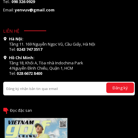
Tel.:
090 326 0929
Email:
yenvuv@gmail.com
LIÊN HỆ
Hà Nội:
Tầng 11. 169 Nguyễn Ngọc Vũ, Cầu Giấy, Hà Nội
Tel:
0243 747 3517
Hồ Chí Minh:
Tầng 18, Khối A, Tòa nhà Indochina Park
4 Nguyễn Đình Chiểu, Quận 1, HCM
Tel:
028 6672 8400
Đăng ký
Đọc đặc san