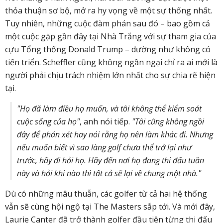
thỏa thuận sơ bộ, mở ra hy vọng về một sự thống nhất.
Tuy nhiên, những cuộc đàm phán sau đó – bao gồm cả
một cuộc gặp gần đây tại Nhà Trắng với sự tham gia của
cựu Tổng thống Donald Trump – dường như không có
tiến triển. Scheffler cũng không ngần ngại chỉ ra ai mới là
người phải chịu trách nhiệm lớn nhất cho sự chia rẽ hiện
tại.
"Họ đã làm điều họ muốn, và tôi không thể kiểm soát
cuộc sống của họ"
, anh nói tiếp.
"Tôi cũng không ngồi
đây để phán xét hay nói rằng họ nên làm khác đi. Nhưng
nếu muốn biết vì sao làng golf chưa thể trở lại như
trước, hãy đi hỏi họ. Hãy đến nơi họ đang thi đấu tuần
này và hỏi khi nào thì tất cả sẽ lại về chung một nhà."
Dù có những mâu thuẫn, các golfer từ cả hai hệ thống
vẫn sẽ cùng hội ngộ tại The Masters sắp tới. Và mới đây,
Laurie Canter đã trở thành golfer đầu tiên từng thi đấu