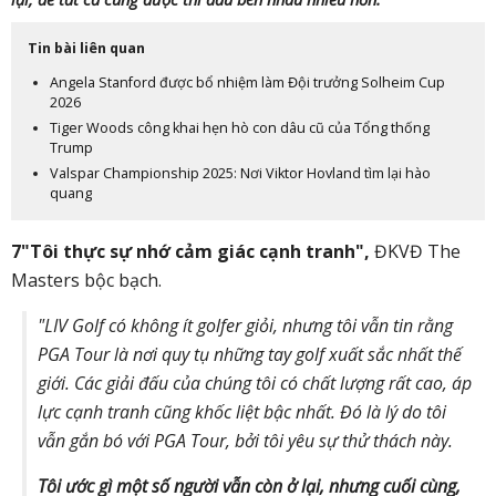
Tin bài liên quan
Angela Stanford được bổ nhiệm làm Đội trưởng Solheim Cup
2026
Tiger Woods công khai hẹn hò con dâu cũ của Tổng thống
Trump
Valspar Championship 2025: Nơi Viktor Hovland tìm lại hào
quang
7"Tôi thực sự nhớ cảm giác cạnh tranh",
ĐKVĐ The
Masters bộc bạch.
"LIV Golf có không ít golfer giỏi, nhưng tôi vẫn tin rằng
PGA Tour là nơi quy tụ những tay golf xuất sắc nhất thế
giới. Các giải đấu của chúng tôi có chất lượng rất cao, áp
lực cạnh tranh cũng khốc liệt bậc nhất. Đó là lý do tôi
vẫn gắn bó với PGA Tour, bởi tôi yêu sự thử thách này.
Tôi ước gì một số người vẫn còn ở lại, nhưng cuối cùng,