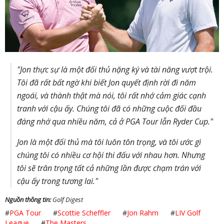
"Jon thực sự là một đối thủ nặng ký và tài năng vượt trội.
Tôi đã rất bất ngờ khi biết Jon quyết định rời đi năm
ngoái, và thành thật mà nói, tôi rất nhớ cảm giác cạnh
tranh với cậu ấy. Chúng tôi đã có những cuộc đối đầu
đáng nhớ qua nhiều năm, cả ở PGA Tour lẫn Ryder Cup."
Jon là một đối thủ mà tôi luôn tôn trọng, và tôi ước gì
chúng tôi có nhiều cơ hội thi đấu với nhau hơn. Nhưng
tôi sẽ trân trọng tất cả những lần được chạm trán với
cậu ấy trong tương lai."
Nguồn thông tin:
Golf Digest
#
PGA Tour
#
Scottie Scheffler
#
Jon Rahm
#
LIV Golf
League
#
The Masters