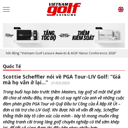
hởi động "Vietnam Golf Leisure Awards & AGIF Hanoi Conference 2026"
Quốc Tế
Scottie Scheffler nói về PGA Tour-LIV Golf: “Giá
mà họ vẫn ở lại…”
21/03/2025
Trong buổi họp báo trước thềm Masters, tay golf số một thế giới
đã chia sẻ nhiều điều, trong đó có suy nghĩ của anh về những cuộc
đàm phán giữa PGA Tour và Quỹ Đầu tư Công của Ả Rập Xê Út –
đơn vị tài trợ cho LIV Golf. Khi được hỏi về vấn đề này, Scheffler
thẳng thắn bày tỏ cảm xúc của mình - bày tỏ mong muốn rằng
những tranh cãi trong làng golf chuyên nghiệp có thể sớm khép
lại, để tất cả cùng được thi đấu bên nhau nhiều hơn.