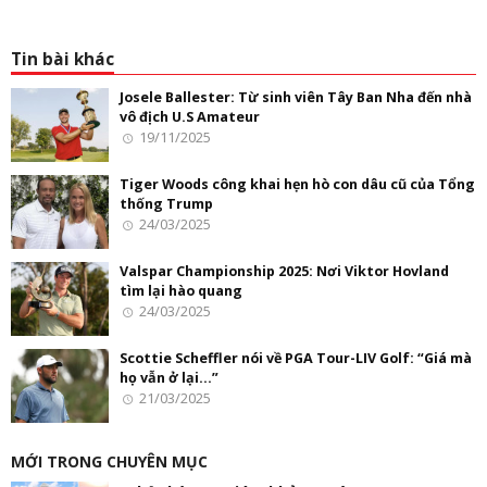
Tin bài khác
Josele Ballester: Từ sinh viên Tây Ban Nha đến nhà
vô địch U.S Amateur
19/11/2025
Tiger Woods công khai hẹn hò con dâu cũ của Tổng
thống Trump
24/03/2025
Valspar Championship 2025: Nơi Viktor Hovland
tìm lại hào quang
24/03/2025
Scottie Scheffler nói về PGA Tour-LIV Golf: “Giá mà
họ vẫn ở lại…”
21/03/2025
MỚI TRONG CHUYÊN MỤC