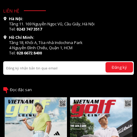
LIÊN HỆ
Hà Nội:
Tầng 11. 169 Nguyễn Ngọc Vũ, Cầu Giấy, Hà Nội
Tel:
0243 747 3517
Hồ Chí Minh:
Tầng 18, Khối A, Tòa nhà Indochina Park
4 Nguyễn Đình Chiểu, Quận 1, HCM
Tel:
028 6672 8400
Đăng ký
Đọc đặc san