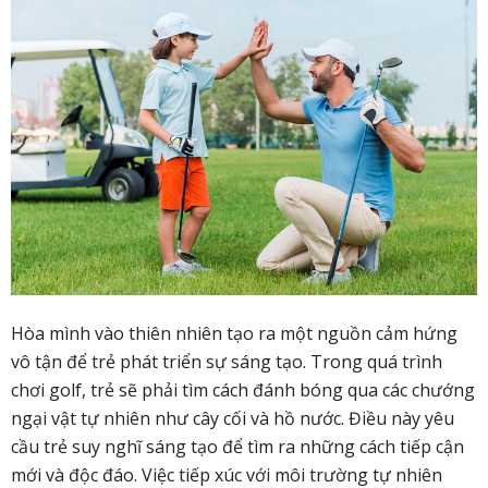
Hòa mình vào thiên nhiên tạo ra một nguồn cảm hứng
vô tận để trẻ phát triển sự sáng tạo. Trong quá trình
chơi golf, trẻ sẽ phải tìm cách đánh bóng qua các chướng
ngại vật tự nhiên như cây cối và hồ nước. Điều này yêu
cầu trẻ suy nghĩ sáng tạo để tìm ra những cách tiếp cận
mới và độc đáo. Việc tiếp xúc với môi trường tự nhiên