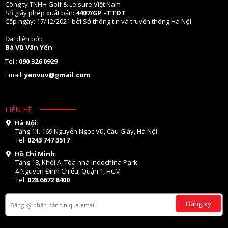
Công ty TNHH Golf & Leisure Việt Nam
Số giấy phép xuất bản:
4407/GP –TTĐT
Cấp ngày: 17/12/2021 bởi Sở thông tin và truyền thông Hà Nội
Đại diện bởi:
Bà Vũ Vân Yến
Tel.:
090 326 0929
Email:
yenvuv@gmail.com
LIÊN HỆ
Hà Nội:
Tầng 11. 169 Nguyễn Ngọc Vũ, Cầu Giấy, Hà Nội
Tel:
0243 747 3517
Hồ Chí Minh:
Tầng 18, Khối A, Tòa nhà Indochina Park
4 Nguyễn Đình Chiểu, Quận 1, HCM
Tel:
028 6672 8400
Đăng ký