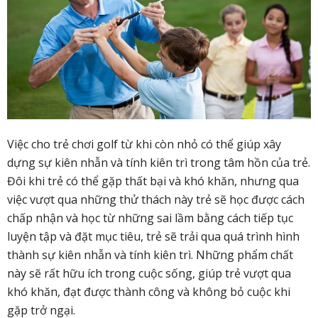
Việc cho trẻ chơi golf từ khi còn nhỏ có thể giúp xây
dựng sự kiên nhẫn và tính kiên trì trong tâm hồn của trẻ.
Đôi khi trẻ có thể gặp thất bại và khó khăn, nhưng qua
việc vượt qua những thử thách này trẻ sẽ học được cách
chấp nhận và học từ những sai lầm bằng cách tiếp tục
luyện tập và đặt mục tiêu, trẻ sẽ trải qua quá trình hình
thành sự kiên nhẫn và tính kiên trì. Những phẩm chất
này sẽ rất hữu ích trong cuộc sống, giúp trẻ vượt qua
khó khăn, đạt được thành công và không bỏ cuộc khi
gặp trở ngại.