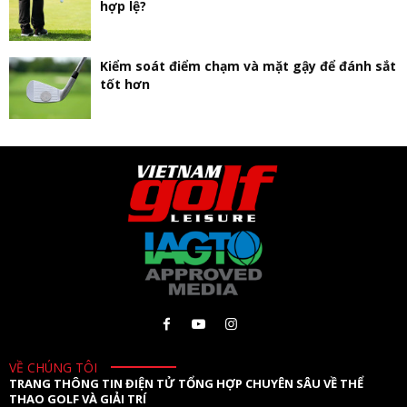
hợp lệ?
Kiểm soát điểm chạm và mặt gậy để đánh sắt
tốt hơn
VỀ CHÚNG TÔI
TRANG THÔNG TIN ĐIỆN TỬ TỔNG HỢP CHUYÊN SÂU VỀ THỂ
THAO GOLF VÀ GIẢI TRÍ