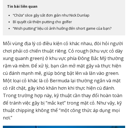
Tin bài liên quan
“Chữa” slice gậy sắt đơn giản như Nick Dunlap
Bí quyết cải thiện putting cho golfer
“Wish putting” liệu có ảnh hưởng đến short game của bạn?
Mỗi vùng địa lý có điều kiện cỏ khác nhau, đòi hỏi người
chơi phải có chiến thuật riêng. Cỏ rough (khu vực cỏ dày
xung quanh green) ở khu vực phía Đông Bắc Mỹ thường
rậm và mềm. Để xử lý, bạn cần mở mặt gậy và thực hiện
cú đánh mạnh mẽ, giúp bóng bật lên và lăn vào green.
Một loại cỏ khác là cỏ Bermuda lại thường ngắn và mặt
cỏ rất chặt, gây khó khăn hơn khi thực hiện cú đánh.
Trong trường hợp này, kỹ thuật cần thay đổi hoàn toàn
để tránh việc gậy bị “mắc kẹt” trong mặt cỏ. Như vậy, kỹ
thuật chipping không thể “một công thức áp dụng mọi
nơi.”