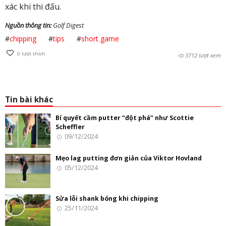
xác khi thi đấu.
Nguồn thông tin:
Golf Digest
#
chipping
#
tips
#
short game
0
lượt thích
3712 lượt xem
Tin bài khác
Bí quyết cầm putter “đột phá” như Scottie
Scheffler
09/12/2024
Mẹo lag putting đơn giản của Viktor Hovland
05/12/2024
Sửa lỗi shank bóng khi chipping
25/11/2024