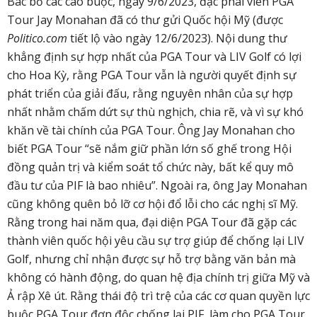
Bác bỏ các cáo buộc, ngày 9/6/2023, đặc phái viên PGA
Tour Jay Monahan đã có thư gửi Quốc hội Mỹ (được
Politico.com
tiết lộ vào ngày 12/6/2023). Nội dung thư
khẳng định sự hợp nhất của PGA Tour và LIV Golf có lợi
cho Hoa Kỳ, rằng PGA Tour vẫn là người quyết định sự
phát triển của giải đấu, rằng nguyên nhân của sự hợp
nhất nhằm chấm dứt sự thù nghịch, chia rẽ, và vì sự khó
khăn về tài chính của PGA Tour. Ông Jay Monahan cho
biết PGA Tour “sẽ nắm giữ phần lớn số ghế trong Hội
đồng quản trị và kiểm soát tổ chức này, bất kể quy mô
đầu tư của PIF là bao nhiêu”. Ngoài ra, ông Jay Monahan
cũng không quên bỏ lỡ cơ hội đổ lỗi cho các nghị sĩ Mỹ.
Rằng trong hai năm qua, đại diện PGA Tour đã gặp các
thành viên quốc hội yêu cầu sự trợ giúp để chống lại LIV
Golf, nhưng chỉ nhận được sự hỗ trợ bằng văn bản mà
không có hành động, do quan hệ địa chính trị giữa Mỹ và
Ả rập Xê út. Rằng thái độ trì trệ của các cơ quan quyền lực
buộc PGA Tour đơn độc chống lại PIF, làm cho PGA Tour