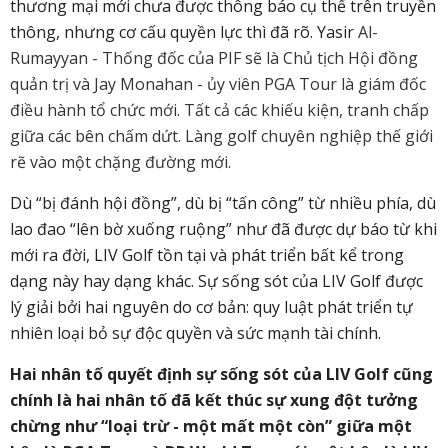
thương mại mới chưa được thông báo cụ thể trên truyền
thông, nhưng cơ cấu quyền lực thì đã rõ. Yasir
Al-
Rumayyan - Thống đốc của PIF sẽ là Chủ tịch Hội đồng
quản trị và Jay Monahan - ủy viên PGA Tour là giám đốc
điều hành tổ chức mới. Tất cả các khiếu kiện, tranh chấp
giữa các bên chấm dứt. Làng golf chuyên nghiệp thế giới
rẽ vào một chặng đường mới.
Dù “bị đánh hội đồng”, dù bị “tấn công” từ nhiều phía, dù
lao đao “lên bờ xuống ruộng” như đã được dự báo từ khi
mới ra đời, LIV Golf tồn tại và phát triển bất kể trong
dạng này hay dạng khác. Sự sống sót của LIV Golf được
lý giải bởi hai nguyên do cơ bản: quy luật phát triển tự
nhiên loại bỏ sự độc quyền và sức mạnh tài chính.
Hai nhân tố quyết định sự sống sót của LIV Golf cũng
chính là hai nhân tố đã kết thúc sự xung đột tưởng
chừng như “loại trừ - một mất một còn” giữa một