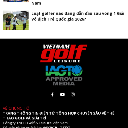
Nam
Loạt golfer nào đang dẫn đầu sau vòng 1 Giải
Vô địch Trẻ Quốc gia 2026?
VỀ CHÚNG TÔI
TRANG THÔNG TIN ĐIỆN TỬ TỔNG HỢP CHUYÊN SÂU VỀ THỂ
THAO GOLF VÀ GIẢI TRÍ
Công ty TNHH Golf & Leisure Việt Nam
Số giấy phép xuất bản:
4407/GP –TTĐT