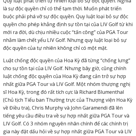
Quy luật phát triển tự nhiên loại bỏ sự độc quyền. Nghĩa
là sự độc quyền chỉ có thể tạm thời. Muốn phát triển
buộc phải phá vỡ sự độc quyền. Quy luật loại bỏ sự độc
quyền cho phép khẳng định sự tồn tại của LIV Golf từ khi
mới ra đời, dù chịu nhiều cuộc “tấn công” của PGA Tour
nhằm làm chết yểu LIV Golf. Nhưng quy luật loại bỏ sự
độc quyền của tự nhiên không chỉ có một mặt.
Luật chống độc quyền của Hoa Kỳ đã từng “chống lưng”
cho sự tồn tại của LIV Golf. Nhưng bây giờ, cũng chính
luật chống độc quyền của Hoa Kỳ đang cản trở sự hợp
nhất giữa PGA Tour và LIV Golf. Một nhóm thượng nghị
sĩ Hoa Kỳ, trong đó rất tích cực là Richard Blumenthal
(Chủ tịch Tiểu ban Thường trực của Thượng viện Hoa Kỳ
về Điều tra), Chris Murphy và John Garamendi đã lên
tiếng yêu cầu điều tra về sự hợp nhất giữa PGA Tour và
LIV Golf. Có 3 nhóm nguyên nhân chính để các chính trị
gia này đặt dấu hỏi về sự hợp nhất giữa PGA Tour và LIV