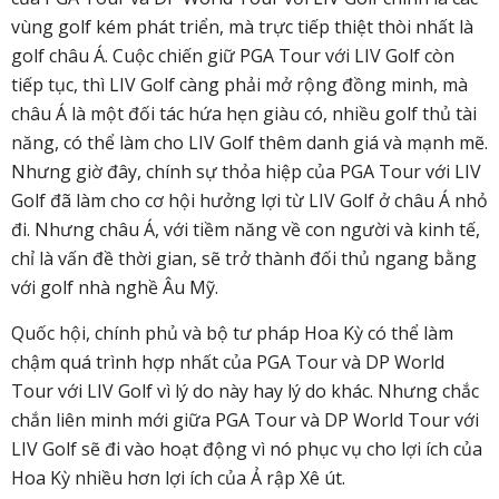
vùng golf kém phát triển, mà trực tiếp thiệt thòi nhất là
golf châu Á. Cuộc chiến giữ PGA Tour với LIV Golf còn
tiếp tục, thì LIV Golf càng phải mở rộng đồng minh, mà
châu Á là một đối tác hứa hẹn giàu có, nhiều golf thủ tài
năng, có thể làm cho LIV Golf thêm danh giá và mạnh mẽ.
Nhưng giờ đây, chính sự thỏa hiệp của PGA Tour với LIV
Golf đã làm cho cơ hội hưởng lợi từ LIV Golf ở châu Á nhỏ
đi. Nhưng châu Á, với tiềm năng về con người và kinh tế,
chỉ là vấn đề thời gian, sẽ trở thành đối thủ ngang bằng
với golf nhà nghề Âu Mỹ.
Quốc hội, chính phủ và bộ tư pháp Hoa Kỳ có thể làm
chậm quá trình hợp nhất của PGA Tour và DP World
Tour với LIV Golf vì lý do này hay lý do khác. Nhưng chắc
chắn liên minh mới giữa PGA Tour và DP World Tour với
LIV Golf sẽ đi vào hoạt động vì nó phục vụ cho lợi ích của
Hoa Kỳ nhiều hơn lợi ích của Ả rập Xê út.