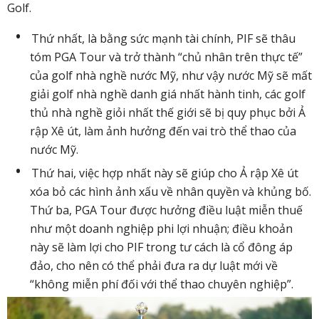
Golf.
Thứ nhất, là bằng sức mạnh tài chính, PIF sẽ thâu
tóm PGA Tour và trở thành “chủ nhân trên thực tế”
của golf nhà nghề nước Mỹ, như vậy nước Mỹ sẽ mất
giải golf nhà nghề danh giá nhất hành tinh, các golf
thủ nhà nghề giỏi nhất thế giới sẽ bị quy phục bởi Ả
rập Xê út, làm ảnh hưởng đến vai trò thể thao của
nước Mỹ.
Thứ hai, việc hợp nhất này sẽ giúp cho Ả rập Xê út
xóa bỏ các hình ảnh xấu về nhân quyền và khủng bố.
Thứ ba, PGA Tour được hưởng điều luật miễn thuế
như một doanh nghiệp phi lợi nhuận; điều khoản
này sẽ làm lợi cho PIF trong tư cách là cổ đông áp
đảo, cho nên có thể phải đưa ra dự luật mới về
“không miễn phí đối với thể thao chuyên nghiệp”.