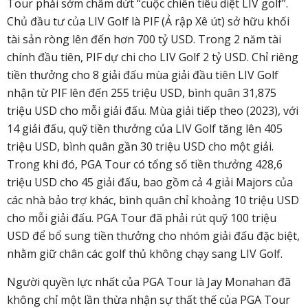
Tour phải sớm chấm dứt “cuộc chiến tiêu diệt LIV golf”.
Chủ đầu tư của LIV Golf là PIF (Ả rập Xê út) sở hữu khối
tài sản ròng lên đến hơn 700 tỷ USD. Trong 2 năm tài
chính đầu tiên, PIF dự chi cho LIV Golf 2 tỷ USD. Chỉ riêng
tiền thưởng cho 8 giải đấu mùa giải đầu tiên LIV Golf
nhận từ PIF lên đến 255 triệu USD, bình quân 31,875
triệu USD cho mỗi giải đấu. Mùa giải tiếp theo (2023), với
14 giải đấu, quỹ tiền thưởng của LIV Golf tăng lên 405
triệu USD, bình quân gần 30 triệu USD cho một giải.
Trong khi đó, PGA Tour có tổng số tiền thưởng
428,6
triệu USD cho 45 giải đấu, bao gồm cả 4 giải Majors của
các nhà bảo trợ khác, bình quân chỉ khoảng 10 triệu USD
cho mỗi giải đấu. PGA Tour đã phải rút quỹ 100 triệu
USD để bổ sung tiền thưởng cho nhóm giải đấu đặc biệt,
nhằm giữ chân các golf thủ không chạy sang LIV Golf.
Người quyền lực nhất của PGA Tour là Jay Monahan đã
không chỉ một lần thừa nhận sự thất thế của PGA Tour