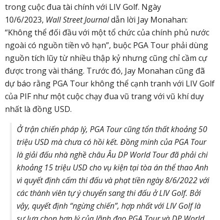
trong cuộc đua tài chính với LIV Golf. Ngày
10/6/2023,
Wall Street Journal
dẫn lời
Jay Monahan:
“Không thể đối đầu với một tổ chức của chính phủ nước
ngoài có nguồn tiền vô hạn”, buộc PGA Tour phải dùng
nguồn tích lũy từ nhiều thập kỷ nhưng cũng chỉ cầm cự
được trong vài tháng. Trước đó, Jay Monahan cũng đã
dự báo rằng PGA Tour không thể cạnh tranh với LIV Golf
của PIF như một cuộc chạy đua vũ trang với vũ khí duy
nhất là đồng USD.
Ở trận chiến pháp lý, PGA Tour cũng tổn thất khoảng 50
triệu USD mà chưa có hồi kết. Đồng minh của PGA Tour
là giải đấu nhà nghề châu Âu DP World Tour đã phải chi
khoảng 15 triệu USD cho vụ kiện tại tòa án thể thao Anh
vì quyết định cấm thi đấu và phạt tiền ngày 8/6/2022 với
các thành viên tự ý chuyển sang thi đấu ở LIV Golf. Bởi
vậy, quyết định “ngừng chiến”, hợp nhất với LIV Golf là
sự lựa chọn hợp lý của lãnh đạo PGA Tour và DP World