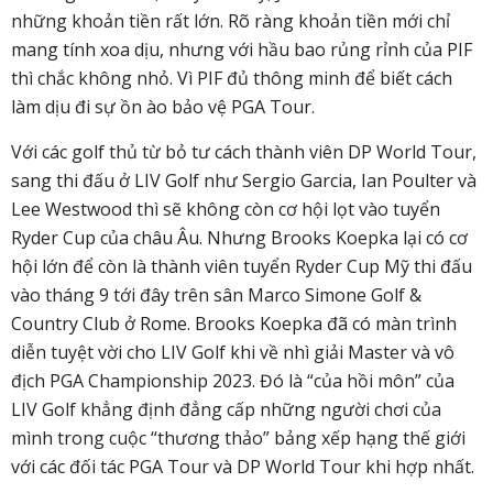
những khoản tiền rất lớn. Rõ ràng khoản tiền mới chỉ
mang tính xoa dịu, nhưng với hầu bao rủng rỉnh của PIF
thì chắc không nhỏ. Vì PIF đủ thông minh để biết cách
làm dịu đi sự ồn ào bảo vệ PGA Tour.
Với các golf thủ từ bỏ tư cách thành viên DP World Tour,
sang thi đấu ở LIV Golf như Sergio Garcia, Ian Poulter và
Lee Westwood thì sẽ không còn cơ hội lọt vào tuyển
Ryder Cup của châu Âu. Nhưng Brooks Koepka lại có cơ
hội lớn để còn là thành viên tuyển Ryder Cup Mỹ thi đấu
vào tháng 9 tới đây trên sân
Marco Simone Golf &
Country Club ở Rome.
Brooks Koepka đã có màn trình
diễn tuyệt vời cho LIV Golf khi về nhì giải Master và vô
địch PGA Championship 2023. Đó là “của hồi môn” của
LIV Golf khẳng định đẳng cấp những người chơi của
mình trong cuộc “thương thảo” bảng xếp hạng thế giới
với các đối tác PGA Tour và DP World Tour khi hợp nhất.