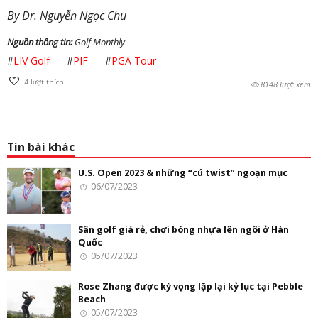
By Dr. Nguyễn Ngọc Chu
Nguồn thông tin:
Golf Monthly
#
LIV Golf
#
PIF
#
PGA Tour
4
lượt thích
8148 lượt xem
Tin bài khác
U.S. Open 2023 & những “cú twist” ngoạn mục
06/07/2023
Sân golf giá rẻ, chơi bóng nhựa lên ngôi ở Hàn
Quốc
05/07/2023
Rose Zhang được kỳ vọng lặp lại kỷ lục tại Pebble
Beach
05/07/2023