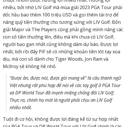
thuộc nhóm được hưởng lợi nhiều nhất. Hưởng lợi
nhiều, bởi nhờ LIV Golf mà mùa giải 2023 PGA Tour phải
dốc hầu bao thêm 100 triệu USD và gọi thêm tài trợ để
nâng quỹ tiền thưởng cho tương xứng với LIV Golf. Bốn
giải Major và The Players cũng phải gồng mình nâng các
con số tiền thưởng lên, điều mà khi chưa có LIV Golf,
người bạo gan nhất cũng không dám dự báo. Được lợi
nhất, bởi rồi đây PIF sẽ có những khoản tiền lót tay xoa
dịu, mà con số dành cho Tiger Woods, Jon Ram và
Mcllroy sẽ không hề nhỏ.
“Được ăn, được nói, được gói mang về” là câu thành ngữ
Việt nhưng rất phù hợp để nói về các tay golf ở PGA Tour
và DP World Tour đã mạnh miệng chống đối LIV Golf.
Thực ra, chính họ mới là người phải chịu ơn LIV Golf
nhiều nhất.
Tuột đi cơ hội, không được lợi đáng kể từ sự hợp nhất
của PGA Tour và DP World Tour với LIV Golf chính là các