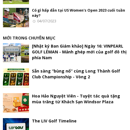
Có gì hấp dẫn tại US Women's Open 2023 cuối tuần
này?
04/07/2023
MỚI TRONG CHUYÊN MỤC
[Nhật ký Ban Giám khảo] Ngày 16: VINPEARL
GOLF LÉMAN - Mảnh ghép mới của golf đô thị
phía Nam
Sẵn sàng “bùng nổ” cùng Long Thành Golf
Club Championship - Vòng 2
Hoa Hảo Nguyệt Viên - Tuyệt tác quà tặng
mùa trăng từ Khách Sạn Windsor Plaza
The LIV Golf Timeline