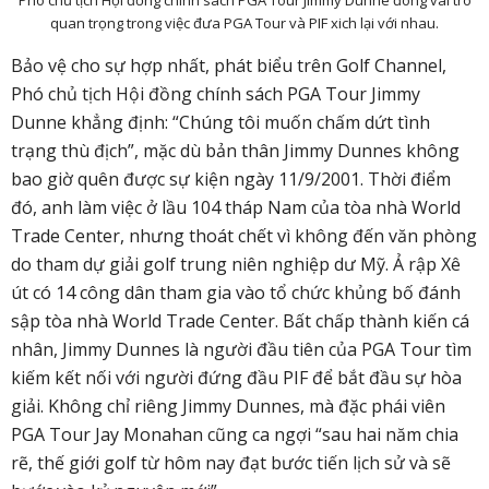
Phó chủ tịch Hội đồng chính sách PGA Tour Jimmy Dunne đóng vai trò
quan trọng trong việc đưa PGA Tour và PIF xich lại với nhau.
Bảo vệ cho sự hợp nhất, phát biểu trên Golf Channel,
Phó chủ tịch Hội đồng chính sách PGA Tour Jimmy
Dunne khẳng định: “Chúng tôi muốn chấm dứt tình
trạng thù địch”, mặc dù bản thân Jimmy Dunnes không
bao giờ quên được sự kiện ngày 11/9/2001. Thời điểm
đó, anh làm việc ở lầu 104 tháp Nam của tòa nhà World
Trade Center, nhưng thoát chết vì không đến văn phòng
do tham dự giải golf trung niên nghiệp dư Mỹ. Ả rập Xê
út có 14 công dân tham gia vào tổ chức khủng bố đánh
sập tòa nhà World Trade Center. Bất chấp thành kiến cá
nhân, Jimmy Dunnes là người đầu tiên của PGA Tour tìm
kiếm kết nối với người đứng đầu PIF để bắt đầu sự hòa
giải. Không chỉ riêng Jimmy Dunnes, mà đặc phái viên
PGA Tour Jay Monahan cũng ca ngợi “sau hai năm chia
rẽ, thế giới golf từ hôm nay đạt bước tiến lịch sử và sẽ