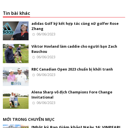
Tin bài khác
adidas Golf ký kết hợp tác cùng nữ golfer Rose
Zhang
06/06/2023
Viktor Hovland làm caddie cho người bạn Zach
Bauchou
06/06/2023
RBC Canadian Open 2023 chuẩn bị khởi tranh
06/06/2023
Alena Sharp vô địch Champions Fore Change
Invitational
06/06/2023
MỚI TRONG CHUYÊN MỤC
[Nhật ký Ban Giám khảo] Ngày 16: VINPEARL