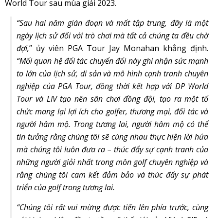
World Tour sau mùa giải 2023.
“Sau hai năm gián đoạn và mất tập trung, đây là một
ngày lịch sử đối với trò chơi mà tất cả chúng ta đều chờ
đợi,
” ủy viên PGA Tour Jay Monahan khẳng định.
“Mối quan hệ đối tác chuyển đổi này ghi nhận sức mạnh
to lớn của lịch sử, di sản và mô hình cạnh tranh chuyên
nghiệp của PGA Tour, đồng thời kết hợp với DP World
Tour và LIV tạo nên sân chơi đồng đội, tạo ra một tổ
chức mang lại lợi ích cho golfer, thương mại, đối tác và
người hâm mộ. Trong tương lai, người hâm mộ có thể
tin tưởng rằng chúng tôi sẽ cùng nhau thực hiện lời hứa
mà chúng tôi luôn đưa ra – thúc đẩy sự cạnh tranh của
những người giỏi nhất trong môn golf chuyên nghiệp và
rằng chúng tôi cam kết đảm bảo và thúc đẩy sự phát
triển của golf trong tương lai.
“Chúng tôi rất vui mừng được tiến lên phía trước, cùng