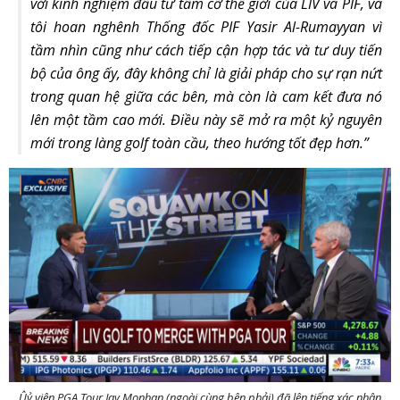
với kinh nghiệm đầu tư tầm cỡ thế giới của LIV và PIF, và
tôi hoan nghênh Thống đốc PIF Yasir Al-Rumayyan vì
tầm nhìn cũng như cách tiếp cận hợp tác và tư duy tiến
bộ của ông ấy, đây không chỉ là giải pháp cho sự rạn nứt
trong quan hệ giữa các bên, mà còn là cam kết đưa nó
lên một tầm cao mới. Điều này sẽ mở ra một kỷ nguyên
mới trong làng golf toàn cầu, theo hướng tốt đẹp hơn.”
Ûỷ viên PGA Tour Jay Monhan (ngoài cùng bên phải) đã lên tiếng xác nhận