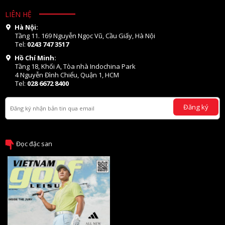
LIÊN HỆ
Hà Nội:
Tầng 11. 169 Nguyễn Ngọc Vũ, Cầu Giấy, Hà Nội
Tel:
0243 747 3517
Hồ Chí Minh:
Tầng 18, Khối A, Tòa nhà Indochina Park
4 Nguyễn Đình Chiểu, Quận 1, HCM
Tel:
028 6672 8400
Đăng ký
Đọc đặc san