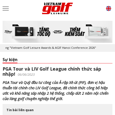
ng "Vietnam Golf Leisure Awards & AGIF Hanoi Conference 2026"
Kỷ ni
Sự kiện
PGA Tour và LIV Golf League chính thức sáp
nhập!
06/06/2023
PGA Tour và Quỹ đầu tư công của Ả-rập Xê-út (PIF), đơn vị hậu
thuẫn tài chính cho LIV Golf League, đã chính thức công bố hiệp
ước và khả năng sáp nhập 2 hệ thống, chấp dứt 2 năm nội chiến
của làng golf chuyên nghiệp thế giới.
Tin bài liên quan