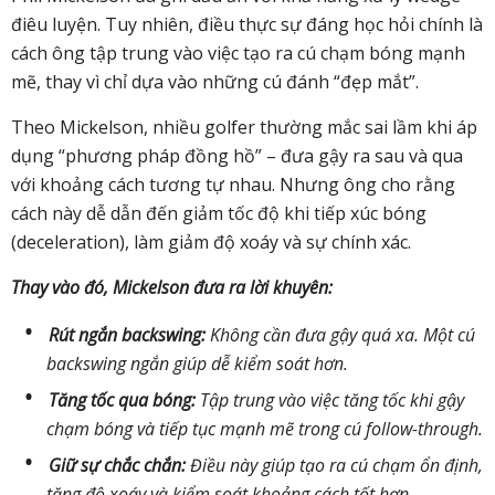
điêu luyện. Tuy nhiên, điều thực sự đáng học hỏi chính là
cách ông tập trung vào việc tạo ra cú chạm bóng mạnh
mẽ, thay vì chỉ dựa vào những cú đánh “đẹp mắt”.
Theo Mickelson, nhiều golfer thường mắc sai lầm khi áp
dụng “phương pháp đồng hồ” – đưa gậy ra sau và qua
với khoảng cách tương tự nhau. Nhưng ông cho rằng
cách này dễ dẫn đến giảm tốc độ khi tiếp xúc bóng
(deceleration), làm giảm độ xoáy và sự chính xác.
Thay vào đó, Mickelson đưa ra lời khuyên:
Rút ngắn backswing:
Không cần đưa gậy quá xa. Một cú
backswing ngắn giúp dễ kiểm soát hơn.
Tăng tốc qua bóng:
Tập trung vào việc tăng tốc khi gậy
chạm bóng và tiếp tục mạnh mẽ trong cú follow-through.
Giữ sự chắc chắn:
Điều này giúp tạo ra cú chạm ổn định,
tăng độ xoáy và kiểm soát khoảng cách tốt hơn.