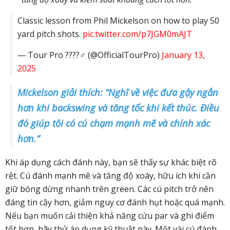
Classic lesson from Phil Mickelson on how to play 50
yard pitch shots.
pic.twitter.com/p7JGM0mAJT
— Tour Pro ????️‍♂️ (@OfficialTourPro)
January 13,
2025
Mickelson giải thích: “Nghĩ về việc đưa gậy ngắn
hơn khi backswing và tăng tốc khi kết thúc. Điều
đó giúp tôi có cú chạm mạnh mẽ và chính xác
hơn.”
Khi áp dụng cách đánh này, bạn sẽ thấy sự khác biệt rõ
rệt. Cú đánh mạnh mẽ và tăng độ xoáy, hữu ích khi cần
giữ bóng dừng nhanh trên green. Các cú pitch trở nên
đáng tin cậy hơn, giảm nguy cơ đánh hụt hoặc quá mạnh.
Nếu bạn muốn cải thiện khả năng cứu par và ghi điểm
tốt hơn, hãy thử áp dụng kỹ thuật này. Một vài cú đánh