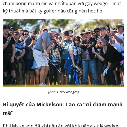
chạm bóng mạnh mẽ và nhất quán với gậy wedge – một
kỹ thuật mà bất kỳ golfer nào cũng nên học hỏi.
(Ảnh: Getty Images)
Bí quyết của Mickelson: Tạo ra “cú chạm mạnh
mẽ”
Phil Mickelson đã ghi dấu ấn với khả năng xử lý wedge