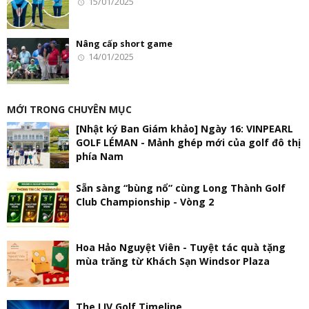
15/01/2025
Nâng cấp short game
14/01/2025
MỚI TRONG CHUYÊN MỤC
[Nhật ký Ban Giám khảo] Ngày 16: VINPEARL
GOLF LÉMAN - Mảnh ghép mới của golf đô thị
phía Nam
Sẵn sàng “bùng nổ” cùng Long Thành Golf
Club Championship - Vòng 2
Hoa Hảo Nguyệt Viên - Tuyệt tác quà tặng
mùa trăng từ Khách Sạn Windsor Plaza
The LIV Golf Timeline