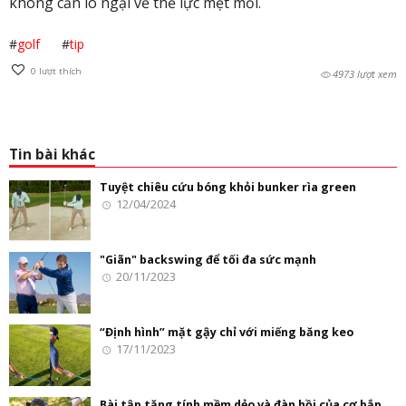
không cần lo ngại về thể lực mệt mỏi.
#
golf
#
tip
0
lượt thích
4973 lượt xem
Tin bài khác
Tuyệt chiêu cứu bóng khỏi bunker rìa green
12/04/2024
"Giãn" backswing để tối đa sức mạnh
20/11/2023
“Định hình” mặt gậy chỉ với miếng băng keo
17/11/2023
Bài tập tăng tính mềm dẻo và đàn hồi của cơ bắp