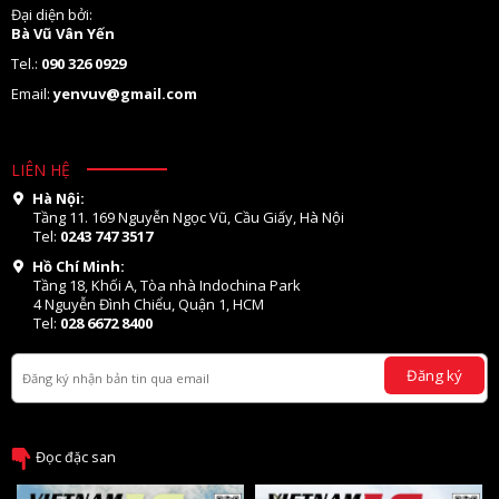
Đại diện bởi:
Bà Vũ Vân Yến
Tel.:
090 326 0929
Email:
yenvuv@gmail.com
LIÊN HỆ
Hà Nội:
Tầng 11. 169 Nguyễn Ngọc Vũ, Cầu Giấy, Hà Nội
Tel:
0243 747 3517
Hồ Chí Minh:
Tầng 18, Khối A, Tòa nhà Indochina Park
4 Nguyễn Đình Chiểu, Quận 1, HCM
Tel:
028 6672 8400
Đăng ký
Đọc đặc san