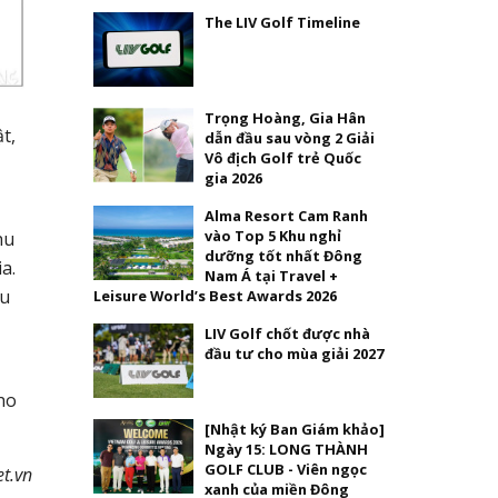
The LIV Golf Timeline
Trọng Hoàng, Gia Hân
t,
dẫn đầu sau vòng 2 Giải
Vô địch Golf trẻ Quốc
gia 2026
Alma Resort Cam Ranh
vào Top 5 Khu nghỉ
hu
dưỡng tốt nhất Đông
a.
Nam Á tại Travel +
hu
Leisure World’s Best Awards 2026
LIV Golf chốt được nhà
đầu tư cho mùa giải 2027
ho
[Nhật ký Ban Giám khảo]
Ngày 15: LONG THÀNH
GOLF CLUB - Viên ngọc
t.vn
xanh của miền Đông