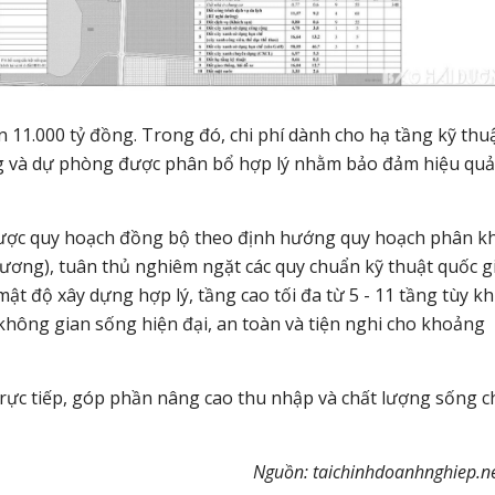
 11.000 tỷ đồng. Trong đó, chi phí dành cho hạ tầng kỹ thuậ
ng và dự phòng được phân bổ hợp lý nhằm bảo đảm hiệu quả
 được quy hoạch đồng bộ theo định hướng quy hoạch phân k
ơng), tuân thủ nghiêm ngặt các quy chuẩn kỹ thuật quốc gi
ật độ xây dựng hợp lý, tầng cao tối đa từ 5 - 11 tầng tùy k
hông gian sống hiện đại, an toàn và tiện nghi cho khoảng
trực tiếp, góp phần nâng cao thu nhập và chất lượng sống c
Nguồn: taichinhdoanhnghiep.ne