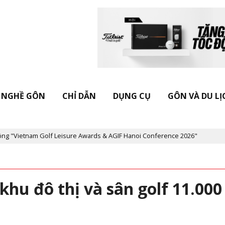
NGHỀ GÔN
CHỈ DẪN
DỤNG CỤ
GÔN VÀ DU LỊ
etnam Golf Leisure Awards & AGIF Hanoi Conference 2026"
Kỷ n
u đô thị và sân golf 11.000