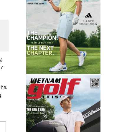
và
tư
2ha.
g,