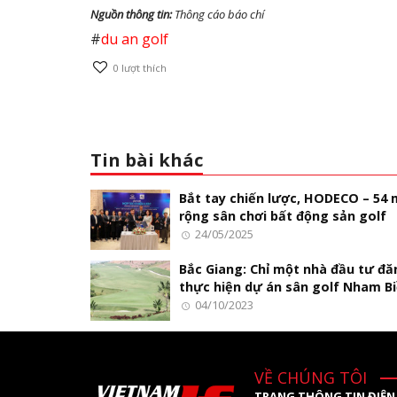
Nguồn thông tin:
Thông cáo báo chí
#
du an golf
0
lượt thích
Tin bài khác
Bắt tay chiến lược, HODECO – 54
rộng sân chơi bất động sản golf
24/05/2025
Bắc Giang: Chỉ một nhà đầu tư đă
thực hiện dự án sân golf Nham B
04/10/2023
VỀ CHÚNG TÔI
TRANG THÔNG TIN ĐIỆN