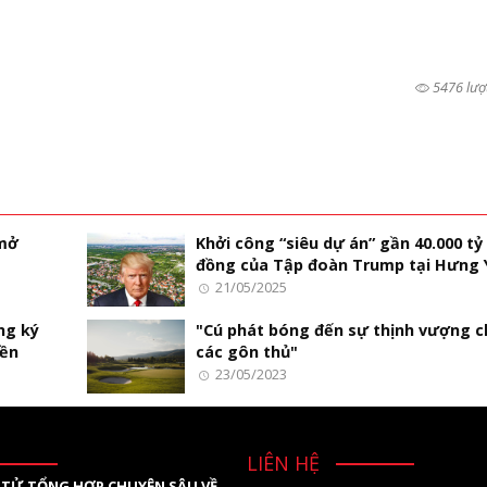
5476 lượ
 mở
Khởi công “siêu dự án” gần 40.000 tỷ
đồng của Tập đoàn Trump tại Hưng 
21/05/2025
ng ký
"Cú phát bóng đến sự thịnh vượng 
iền
các gôn thủ"
23/05/2023
LIÊN HỆ
 TỬ TỔNG HỢP CHUYÊN SÂU VỀ