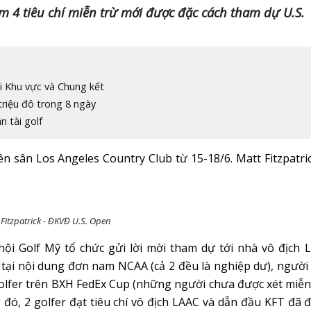
 4 tiêu chí miễn trừ mới được đặc cách tham dự U.S.
ại Khu vực và Chung kết
triệu đô trong 8 ngày
n tài golf
n sân Los Angeles Country Club từ 15-18/6. Matt Fitzpatric
 Fitzpatrick - ĐKVĐ U.S. Open
ội Golf Mỹ tổ chức gửi lời mời tham dự tới nhà vô địch L
 tại nội dung đơn nam NCAA (cả 2 đều là nghiệp dư), người
golfer trên BXH FedEx Cup (những người chưa được xét miễn
g đó, 2 golfer đạt tiêu chí vô địch LAAC và dẫn đầu KFT đã 