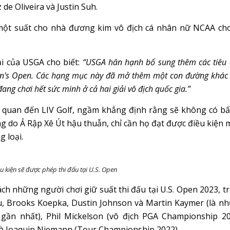
de Oliveira và Justin Suh.
một suất cho nhà đương kim vô địch cá nhân nữ NCAA ch
i của USGA cho biết:
“USGA hân hạnh bổ sung thêm các tiêu 
en's Open. Các hạng mục này đã mở thêm một con đường khác
ng chơi hết sức mình ở cả hai giải vô địch quốc gia.”
 quan đến LIV Golf, ngầm khẳng định rằng sẽ không có bấ
g do Ả Rập Xê Út hậu thuẫn, chỉ cần họ đạt được điều kiện 
g loại.
ều kiện sẽ được phép thi đấu tại U.S. Open
h những người chơi giữ suất thi đấu tại U.S. Open 2023, t
, Brooks Koepka, Dustin Johnson và Martin Kaymer (là n
gần nhất), Phil Mickelson (vô địch PGA Championship 20
 Joaquin Niemann (Tour Championship 2022).