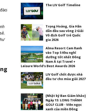
The LIV Golf Timeline
“đào
anh
Trọng Hoàng, Gia Hân
dẫn đầu sau vòng 2 Giải
sẻ.
Vô địch Golf trẻ Quốc
như
gia 2026
Alma Resort Cam Ranh
vào Top 5 Khu nghỉ
dưỡng tốt nhất Đông
Nam Á tại Travel +
Leisure World’s Best Awards 2026
ơng
LIV Golf chốt được nhà
đầu tư cho mùa giải 2027
[Nhật ký Ban Giám khảo]
Ngày 15: LONG THÀNH
GOLF CLUB - Viên ngọc
xanh của miền Đông