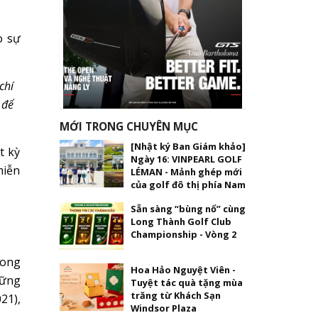
o sự
chí
 để
MỚI TRONG CHUYÊN MỤC
[Nhật ký Ban Giám khảo]
t kỳ
Ngày 16: VINPEARL GOLF
miễn
LÉMAN - Mảnh ghép mới
của golf đô thị phía Nam
Sẵn sàng “bùng nổ” cùng
Long Thành Golf Club
Championship - Vòng 2
rong
Hoa Hảo Nguyệt Viên -
hững
Tuyệt tác quà tặng mùa
trăng từ Khách Sạn
21),
Windsor Plaza