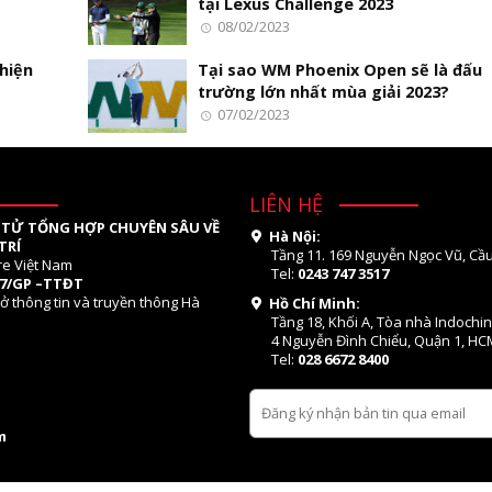
tại Lexus Challenge 2023
08/02/2023
 hiện
Tại sao WM Phoenix Open sẽ là đấu
trường lớn nhất mùa giải 2023?
07/02/2023
LIÊN HỆ
 TỬ TỔNG HỢP CHUYÊN SÂU VỀ
Hà Nội:
TRÍ
Tầng 11. 169 Nguyễn Ngọc Vũ, Cầu
re Việt Nam
Tel:
0243 747 3517
07/GP –TTĐT
ở thông tin và truyền thông Hà
Hồ Chí Minh:
Tầng 18, Khối A, Tòa nhà Indochi
4 Nguyễn Đình Chiểu, Quận 1, HC
Tel:
028 6672 8400
m