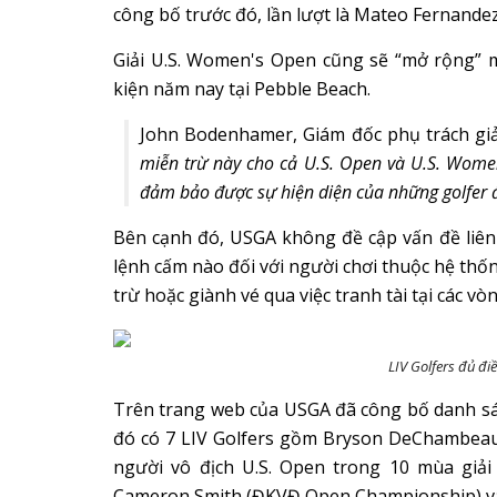
công bố trước đó, lần lượt là Mateo Fernandez 
Giải U.S. Women's Open cũng sẽ “mở rộng” 
kiện năm nay tại Pebble Beach.
John Bodenhamer, Giám đốc phụ trách giả
miễn trừ này cho cả U.S. Open và U.S. Wom
đảm bảo được sự hiện diện của những golfer đa
Bên cạnh đó, USGA không đề cập vấn đề liên
lệnh cấm nào đối với người chơi thuộc hệ thốn
trừ hoặc giành vé qua việc tranh tài tại các vòn
LIV Golfers đủ đi
Trên trang web của USGA đã công bố danh sác
đó có 7 LIV Golfers gồm Bryson DeChambeau
người vô địch U.S. Open trong 10 mùa giải 
Cameron Smith (ĐKVĐ Open Championship) và