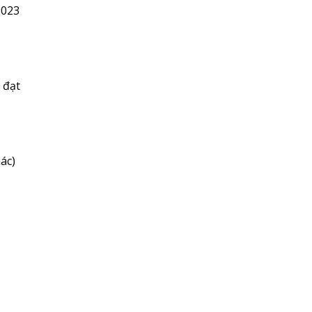
2023
 đạt
ác)