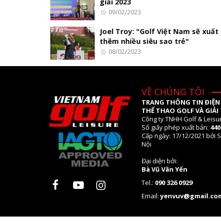
giải 2023
09/02/2023
Joel Troy: "Golf Việt Nam sẽ xuất
thêm nhiều siêu sao trẻ"
08/02/2023
VỀ CHÚNG TÔI
TRANG THÔNG TIN ĐIỆN
THỂ THAO GOLF VÀ GIẢI 
Công ty TNHH Golf & Leisu
Số giấy phép xuất bản:
44
Cấp ngày: 17/12/2021 bởi S
Nội
Đại diện bởi:
Bà Vũ Vân Yến
Tel.:
090 326 0929
Email:
yenvuv@gmail.co