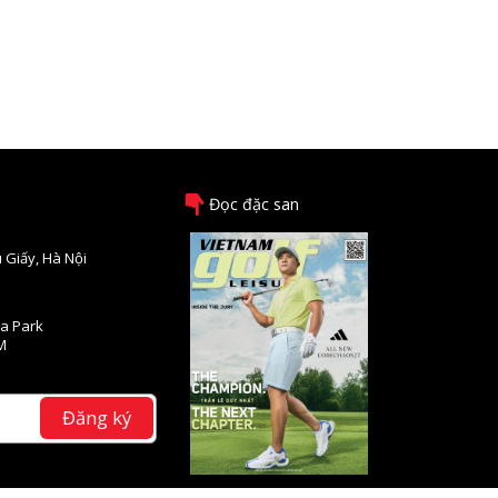
Đọc đặc san
 Giấy, Hà Nội
na Park
M
Đăng ký