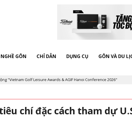
NGHỀ GÔN
CHỈ DẪN
DỤNG CỤ
GÔN VÀ DU LỊ
etnam Golf Leisure Awards & AGIF Hanoi Conference 2026"
Kỷ n
iêu chí đặc cách tham dự U.