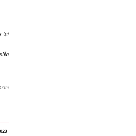
r tại
miễn
t xem
2023