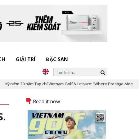
CH
GIẢI TRÍ
ĐẶC SAN
iệm 20 năm Tạp chí Vietnam Golf & Leisure: “Where Prestige Meets Legacy”
Read it now
S.