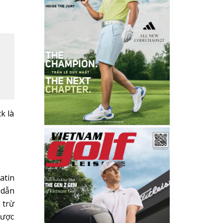
k là
atin
 dẫn
 trừ
được