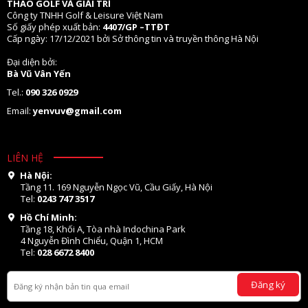
THAO GOLF VÀ GIẢI TRÍ
Công ty TNHH Golf & Leisure Việt Nam
Số giấy phép xuất bản:
4407/GP –TTĐT
Cấp ngày: 17/12/2021 bởi Sở thông tin và truyền thông Hà Nội
Đại diện bởi:
Bà Vũ Vân Yến
Tel.:
090 326 0929
Email:
yenvuv@gmail.com
LIÊN HỆ
Hà Nội:
Tầng 11. 169 Nguyễn Ngọc Vũ, Cầu Giấy, Hà Nội
Tel:
0243 747 3517
Hồ Chí Minh:
Tầng 18, Khối A, Tòa nhà Indochina Park
4 Nguyễn Đình Chiểu, Quận 1, HCM
Tel:
028 6672 8400
Đăng ký