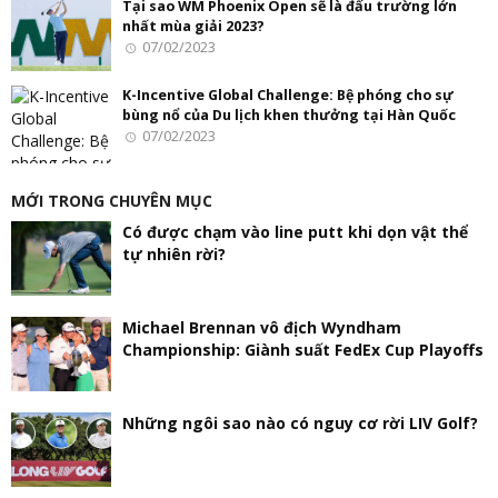
Tại sao WM Phoenix Open sẽ là đấu trường lớn
nhất mùa giải 2023?
07/02/2023
K-Incentive Global Challenge: Bệ phóng cho sự
bùng nổ của Du lịch khen thưởng tại Hàn Quốc
07/02/2023
MỚI TRONG CHUYÊN MỤC
Có được chạm vào line putt khi dọn vật thể
tự nhiên rời?
Michael Brennan vô địch Wyndham
Championship: Giành suất FedEx Cup Playoffs
Những ngôi sao nào có nguy cơ rời LIV Golf?