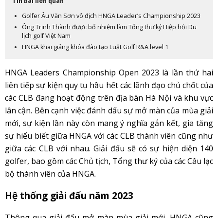
Tin bài liên quan
Golfer Âu Văn Sơn vô địch HNGA Leader’s Championship 2023
Ông Trịnh Thành được bổ nhiệm làm Tổng thư ký Hiệp hội Du
lịch golf Việt Nam
HNGA khai giảng khóa đào tạo Luật Golf R&A level 1
HNGA Leaders Championship Open 2023 là lần thứ hai
liên tiếp sự kiện quy tụ hầu hết các lãnh đạo chủ chốt của
các CLB đang hoạt động trên địa bàn Hà Nội và khu vực
lân cận. Bên cạnh việc đánh dấu sự mở màn của mùa giải
mới, sự kiện lần này còn mang ý nghĩa gắn kết, gia tăng
sự hiểu biết giữa HNGA với các CLB thành viên cũng như
giữa các CLB với nhau. Giải đấu sẽ có sự hiện diện 140
golfer, bao gồm các Chủ tịch, Tổng thư ký của các Câu lạc
bộ thành viên của HNGA.
Hệ thống giải đấu năm 2023
Thông qua giải đấu mở màn mùa giải mới, HNGA cũng