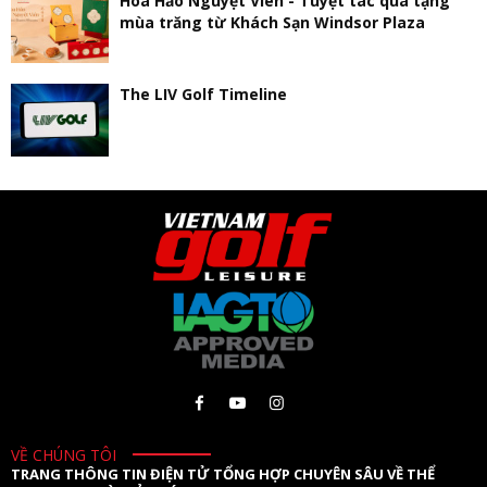
Hoa Hảo Nguyệt Viên - Tuyệt tác quà tặng
mùa trăng từ Khách Sạn Windsor Plaza
The LIV Golf Timeline
VỀ CHÚNG TÔI
TRANG THÔNG TIN ĐIỆN TỬ TỔNG HỢP CHUYÊN SÂU VỀ THỂ