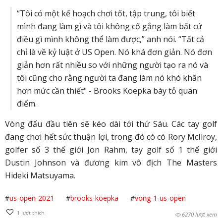
“Tôi có một kế hoạch chơi tốt, tập trung, tôi biết
mình đang làm gì và tôi không cố gắng làm bất cứ
điều gì mình không thể làm được,” anh nói. “Tất cả
chỉ là về kỷ luật ở US Open. Nó khá đơn giản. Nó đơn
giản hơn rất nhiều so với những người tạo ra nó và
tôi cũng cho rằng người ta đang làm nó khó khăn
hơn mức cần thiết" - Brooks Koepka bày tỏ quan
điểm.
Vòng đấu đầu tiên sẽ kéo dài tới thứ Sáu. Các tay golf
đang chơi hết sức thuận lợi, trong đó có có Rory McIlroy,
golfer số 3 thế giới Jon Rahm, tay golf số 1 thế giới
Dustin Johnson và đương kim vô địch The Masters
Hideki Matsuyama.
#
us-open-2021
#
brooks-koepka
#
vong-1-us-open
1
lượt thích
6270 lượt xem