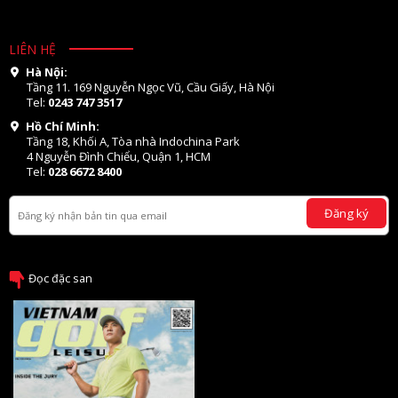
LIÊN HỆ
Hà Nội:
Tầng 11. 169 Nguyễn Ngọc Vũ, Cầu Giấy, Hà Nội
Tel:
0243 747 3517
Hồ Chí Minh:
Tầng 18, Khối A, Tòa nhà Indochina Park
4 Nguyễn Đình Chiểu, Quận 1, HCM
Tel:
028 6672 8400
Đăng ký
Đọc đặc san