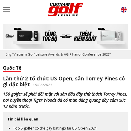
g "Vietnam Golf Leisure Awards & AGIF Hanoi Conference 2026"
Kỷ ni
Quốc Tế
Lần thứ 2 tổ chức US Open, sân Torrey Pines có
gì đặc biệt
16/06/2021
156 golfer sẽ phải đối mặt với sân đấu đầy thử thách Torrey Pines,
nơi huyền thoại Tiger Woods đã có màn đăng quang đầy cảm xúc
13 năm trước.
Tin bài liên quan
Top 5 golfer có thể gây bất ngờ tại US Open 2021