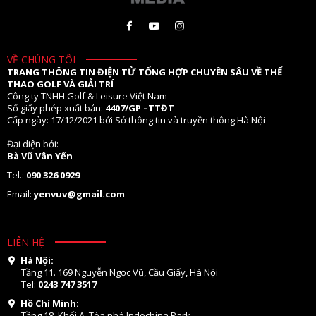
VỀ CHÚNG TÔI
TRANG THÔNG TIN ĐIỆN TỬ TỔNG HỢP CHUYÊN SÂU VỀ THỂ
THAO GOLF VÀ GIẢI TRÍ
Công ty TNHH Golf & Leisure Việt Nam
Số giấy phép xuất bản:
4407/GP –TTĐT
Cấp ngày: 17/12/2021 bởi Sở thông tin và truyền thông Hà Nội
Đại diện bởi:
Bà Vũ Vân Yến
Tel.:
090 326 0929
Email:
yenvuv@gmail.com
LIÊN HỆ
Hà Nội:
Tầng 11. 169 Nguyễn Ngọc Vũ, Cầu Giấy, Hà Nội
Tel:
0243 747 3517
Hồ Chí Minh:
Tầng 18, Khối A, Tòa nhà Indochina Park