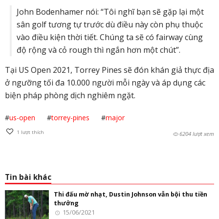
John Bodenhamer nói: “Tôi nghĩ bạn sẽ gặp lại một
sân golf tương tự trước dù điều này còn phụ thuộc
vào điều kiện thời tiết. Chúng ta sẽ có fairway cùng
độ rộng và cỏ rough thì ngắn hơn một chút”.
Tại US Open 2021, Torrey Pines sẽ đón khán giả thực địa
ở ngưỡng tối đa 10.000 người mỗi ngày và áp dụng các
biện pháp phòng dịch nghiêm ngặt.
#
us-open
#
torrey-pines
#
major
1
lượt thích
6204 lượt xem
Tin bài khác
Thi đấu mờ nhạt, Dustin Johnson vẫn bội thu tiền
thưởng
15/06/2021