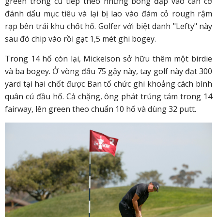
green trong cú tiếp theo nhưng bóng đập vào cán cờ
đánh dấu mục tiêu và lại bị lao vào đám cỏ rough rậm
rạp bên trái khu chốt hố. Golfer với biệt danh "Lefty" này
sau đó chip vào rồi gạt 1,5 mét ghi bogey.
Trong 14 hố còn lại, Mickelson sở hữu thêm một birdie
và ba bogey. Ở vòng đấu 75 gậy này, tay golf này đạt 300
yard tại hai chốt được Ban tổ chức ghi khoảng cách bình
quân cú đầu hố. Cả chặng, ông phát trúng tám trong 14
fairway, lên green theo chuẩn 10 hố và dùng 32 putt.