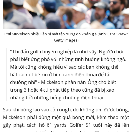
Phil Mickelson nhiều lần bị mất tập trung do khán giả (Ảnh: Ezra Shaw/
Getty Images)
"Thi đấu golf chuyên nghiệp là như vậy. Người chơi
phải biết ứng phó với những tình huống không ngờ.
Mà tôi cũng không hiểu vì sao các bạn không thể
bật cái nút bé xíu ở bên cạnh điện thoại để tắt
chuông nhỉ" - Mickelson phàn nàn. Ông cho biết
trong 3 hoặc 4 cú phát tiếp theo cũng đã bị xao
nhãng bởi những tiếng chuông điện thoại.
Sau khi bóng lao vào cỏ rough, do không tìm được bóng,
Mickelson phải dùng một quả bóng mới, kèm theo một
gậy phạt, cách hố 61 yards. Golfer 51 tuổi này đã lên