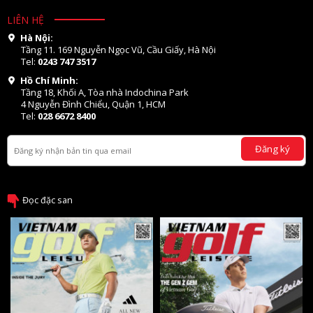
LIÊN HỆ
Hà Nội:
Tầng 11. 169 Nguyễn Ngọc Vũ, Cầu Giấy, Hà Nội
Tel:
0243 747 3517
Hồ Chí Minh:
Tầng 18, Khối A, Tòa nhà Indochina Park
4 Nguyễn Đình Chiểu, Quận 1, HCM
Tel:
028 6672 8400
Đăng ký
Đọc đặc san