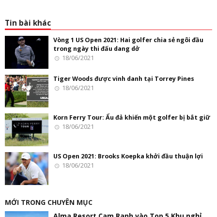
Tin bài khác
Vòng 1 US Open 2021: Hai golfer chia sẻ ngôi đầu
trong ngày thi đấu dang dở
18/06/2021
Tiger Woods được vinh danh tại Torrey Pines
18/06/2021
Korn Ferry Tour: Ẩu đả khiến một golfer bị bắt giữ
18/06/2021
US Open 2021: Brooks Koepka khởi đầu thuận lợi
18/06/2021
MỚI TRONG CHUYÊN MỤC
Alma Resort Cam Ranh vào Top 5 Khu nghỉ