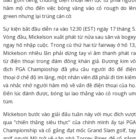
bao gồm tiếng chuông điện thoại liên tục từ phía người
hâm mộ cho đến việc bóng văng vào cỏ rough do lên
green nhưng lại trúng cán cờ.
Sự kiện bắt đầu diễn ra vào 12:30 (EST) ngày 17 tháng 5.
Vòng đầu, Mickelson xuất phát từ nửa sau sân và bogey
ngay hố nhập cuộc. Trong cú thứ hai từ fairway ở hố 13,
Mickelson nhiều lần phải dừng tay vì âm thanh phát ra
từ điện thoại trong đám đông khán giả. Đương kim vô
địch PGA Champioship đã yêu cầu người đó để điện
thoại ở chế độ im lặng, một nhân viên đã phải đi tìm kiếm
và nhắc nhở người hâm mộ về vấn đề điện thoại của họ.
Đến lúc đánh được, bóng lại lao thẳng vào cỏ rough um
tùm.
Mickelson bước vào giải đấu tuần này với mục đích vượt
qua "chiến thắng siêu thực" của chính mình ấy tại PGA
Championship và cố gắng đạt mốc Grand Slam golf, tay
golf người Mỹ trở về sân nhà Torrey Pines để cố gắng