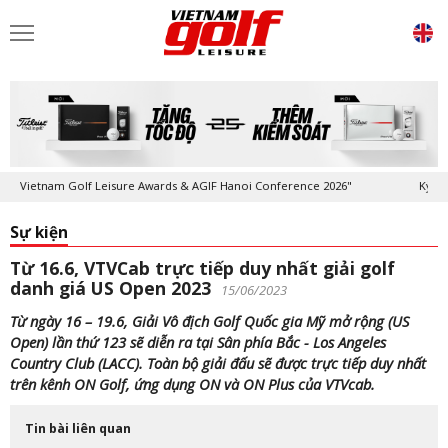
ietnam Golf Leisure Awards & AGIF Hanoi Conference 2026"
Kỷ niệm 20
Sự kiện
Từ 16.6, VTVCab trực tiếp duy nhất giải golf
danh giá US Open 2023
15/06/2023
Từ ngày 16 – 19.6, Giải Vô địch Golf Quốc gia Mỹ mở rộng (US
Open) lần thứ 123 sẽ diễn ra tại Sân phía Bắc - Los Angeles
Country Club (LACC). Toàn bộ giải đấu sẽ được trực tiếp duy nhất
trên kênh ON Golf, ứng dụng ON và ON Plus của VTVcab.
Tin bài liên quan