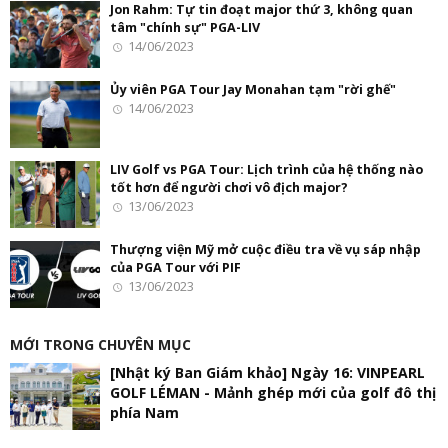
Jon Rahm: Tự tin đoạt major thứ 3, không quan
tâm "chính sự" PGA-LIV
14/06/2023
Ủy viên PGA Tour Jay Monahan tạm "rời ghế"
14/06/2023
LIV Golf vs PGA Tour: Lịch trình của hệ thống nào
tốt hơn để người chơi vô địch major?
13/06/2023
Thượng viện Mỹ mở cuộc điều tra về vụ sáp nhập
của PGA Tour với PIF
13/06/2023
MỚI TRONG CHUYÊN MỤC
[Nhật ký Ban Giám khảo] Ngày 16: VINPEARL
GOLF LÉMAN - Mảnh ghép mới của golf đô thị
phía Nam