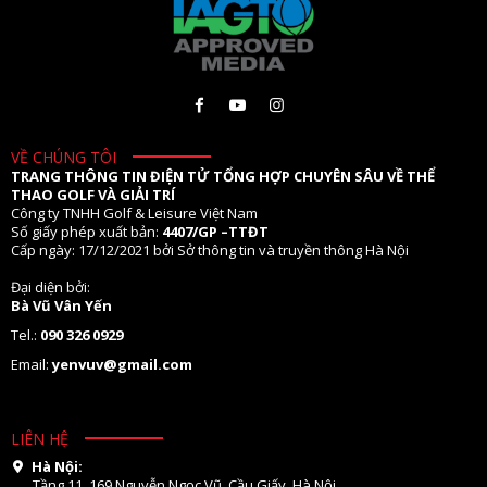
VỀ CHÚNG TÔI
TRANG THÔNG TIN ĐIỆN TỬ TỔNG HỢP CHUYÊN SÂU VỀ THỂ
THAO GOLF VÀ GIẢI TRÍ
Công ty TNHH Golf & Leisure Việt Nam
Số giấy phép xuất bản:
4407/GP –TTĐT
Cấp ngày: 17/12/2021 bởi Sở thông tin và truyền thông Hà Nội
Đại diện bởi:
Bà Vũ Vân Yến
Tel.:
090 326 0929
Email:
yenvuv@gmail.com
LIÊN HỆ
Hà Nội:
Tầng 11. 169 Nguyễn Ngọc Vũ, Cầu Giấy, Hà Nội