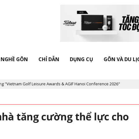
NGHỀ GÔN
CHỈ DẪN
DỤNG CỤ
GÔN VÀ DU LỊ
olf Leisure Awards & AGIF Hanoi Conference 2026"
Kỷ niệm 20 n
 nhà tăng cường thể lực cho