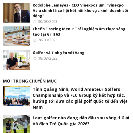
Rodolphe Lameyes - CEO Vinexposium: "Vinexpo
Asia chính là cơ hội kết nối khu vực kinh doanh sôi
động"
30/03/2023
Chef’s Tasting Menu: Trải nghiệm ẩm thực sáng
tạo tại Grill 63
28/03/2023
Golfer và tình yêu với Vang
19/03/2023
MỚI TRONG CHUYÊN MỤC
Tỉnh Quảng Ninh, World Amateur Golfers
Championship và FLC Group ký kết hợp tác,
hướng tới đưa các giải golf quốc tế đến Việt
Nam
Loạt golfer nào đang dẫn đầu sau vòng 1 Giải
Vô địch Trẻ Quốc gia 2026?