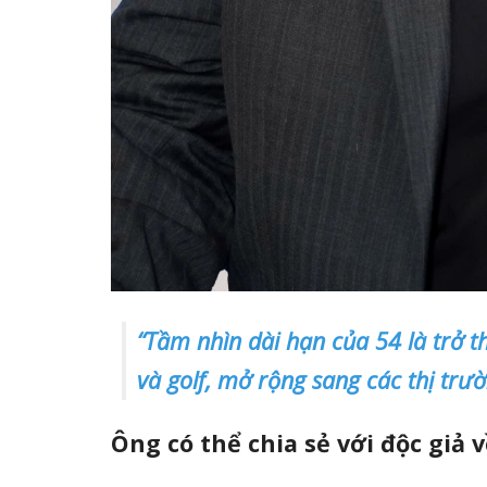
“Tầm nhìn dài hạn của 54 là trở t
và golf, mở rộng sang các thị trư
Ông có thể chia sẻ với độc giả 