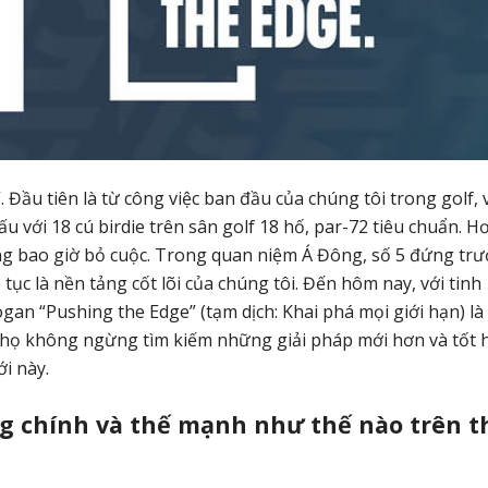
Đầu tiên là từ công việc ban đầu của chúng tôi trong golf, 
u với 18 cú birdie trên sân golf 18 hố, par-72 tiêu chuẩn. H
ông bao giờ bỏ cuộc. Trong quan niệm Á Đông, số 5 đứng trư
tục là nền tảng cốt lõi của chúng tôi. Đến hôm nay, với tinh
n “Pushing the Edge” (tạm dịch: Khai phá mọi giới hạn) là 
h họ không ngừng tìm kiếm những giải pháp mới hơn và tốt 
i này.
g chính và thế mạnh như thế nào trên t