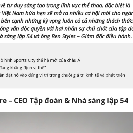
ề tư duy sáng tạo trong lĩnh vực thể thao, đặc biệt là
ng Việt Nam hứa hẹn sẽ mở ra nhiều cơ hội mới cho ngà
, bên cạnh những kỳ vọng luôn có cả những thách thức
hỏng vấn độc quyền với hai nhân sự chủ chốt của tập đ
 sáng lập 54 và ông Ben Styles – Giám đốc điều hành.
Mô hình Sports City thế hệ mới của châu Á
đang khẳng định vị thế"
n đặt nó vào đúng vị trí trong chuỗi giá trị kinh tế và phát triển
re – CEO Tập đoàn & Nhà sáng lập 54