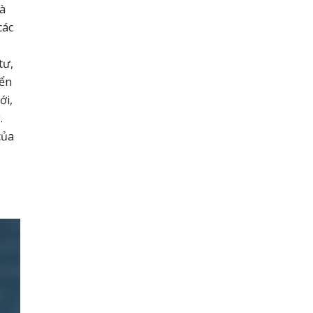
là
các
tư,
iển
ới,
.
của