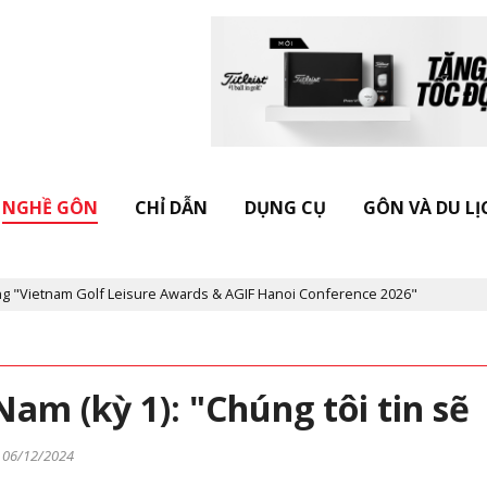
NGHỀ GÔN
CHỈ DẪN
DỤNG CỤ
GÔN VÀ DU LỊ
f Leisure Awards & AGIF Hanoi Conference 2026"
Kỷ niệm 20 năm
am (kỳ 1): "Chúng tôi tin sẽ
"
06/12/2024