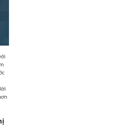
với
ơn
ớc
lời
hơn
hị