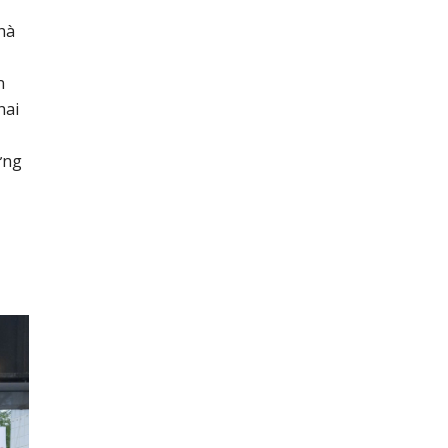
nhà
n
hai
ừng