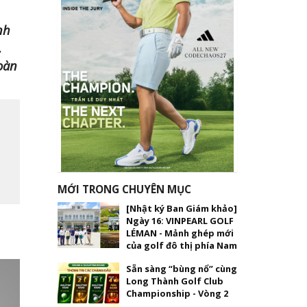
nh
.
oàn
MỚI TRONG CHUYÊN MỤC
[Nhật ký Ban Giám khảo]
Ngày 16: VINPEARL GOLF
LÉMAN - Mảnh ghép mới
của golf đô thị phía Nam
Sẵn sàng “bùng nổ” cùng
Long Thành Golf Club
Championship - Vòng 2