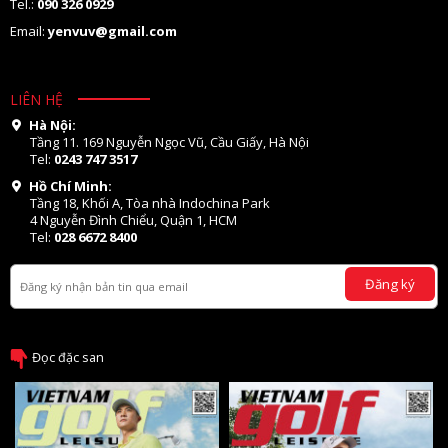
Tel.:
090 326 0929
Email:
yenvuv@gmail.com
LIÊN HỆ
Hà Nội:
Tầng 11. 169 Nguyễn Ngọc Vũ, Cầu Giấy, Hà Nội
Tel:
0243 747 3517
Hồ Chí Minh:
Tầng 18, Khối A, Tòa nhà Indochina Park
4 Nguyễn Đình Chiểu, Quận 1, HCM
Tel:
028 6672 8400
Đăng ký
Đọc đặc san