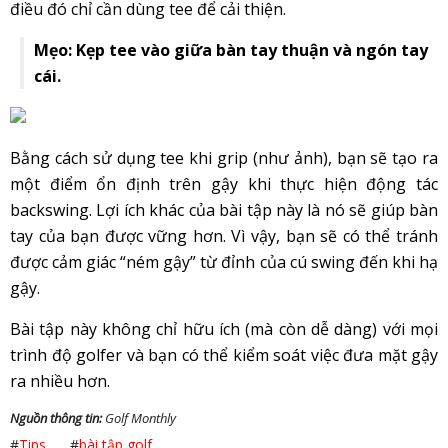
điều đó chỉ cần dùng tee để cải thiện.
Mẹo: Kẹp tee vào giữa bàn tay thuận và ngón tay
cái.
Bằng cách sử dụng tee khi grip (như ảnh), bạn sẽ tạo ra
một điểm ổn định trên gậy khi thực hiện động tác
backswing. Lợi ích khác của bài tập này là nó sẽ giúp bàn
tay của bạn được vững hơn. Vì vậy, bạn sẽ có thể tránh
được cảm giác “ném gậy” từ đỉnh của cú swing đến khi hạ
gậy.
Bài tập này không chỉ hữu ích (mà còn dễ dàng) với mọi
trình độ golfer và bạn có thể kiểm soát việc đưa mặt gậy
ra nhiều hơn.
Nguồn thông tin:
Golf Monthly
#
Tips
#
bài tập golf