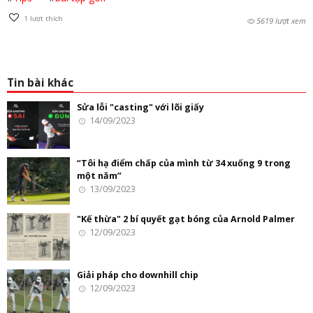
1
lượt thích
5619 lượt xem
Tin bài khác
Sửa lỗi "casting" với lõi giấy
14/09/2023
“Tôi hạ điểm chấp của mình từ 34 xuống 9 trong
một năm”
13/09/2023
"Kế thừa" 2 bí quyết gạt bóng của Arnold Palmer
12/09/2023
Giải pháp cho downhill chip
12/09/2023