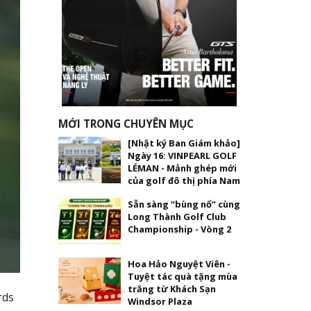
MỚI TRONG CHUYÊN MỤC
[Nhật ký Ban Giám khảo]
Ngày 16: VINPEARL GOLF
LÉMAN - Mảnh ghép mới
của golf đô thị phía Nam
Sẵn sàng “bùng nổ” cùng
Long Thành Golf Club
Championship - Vòng 2
Hoa Hảo Nguyệt Viên -
Tuyệt tác quà tặng mùa
trăng từ Khách Sạn
rds
Windsor Plaza