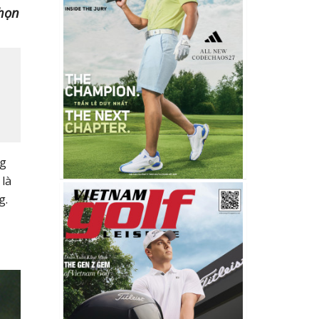
chọn
ng
 là
g.