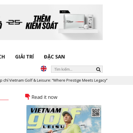
CH
GIẢI TRÍ
ĐẶC SAN
& Leisure: “Where Prestige Meets Legacy”
Dấu ấn Nicklaus Design
Read it now