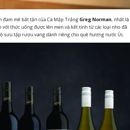
m đam mê bất tận của Cá Mập Trắng
Greg Norman
, nhất là
với thức uống được lên men và kết tinh từ các loại nho đã
bộ sưu tập rượu vang dành riêng cho quê hương nước Úc.