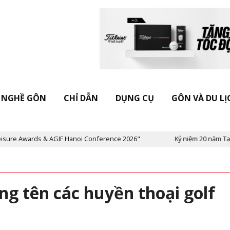
NGHỀ GÔN
CHỈ DẪN
DỤNG CỤ
GÔN VÀ DU LỊ
IF Hanoi Conference 2026"
Kỷ niệm 20 năm Tạp chí Vietnam Golf 
g tên các huyền thoại golf