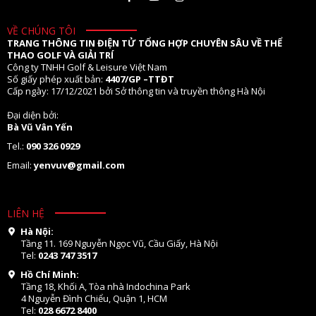
VỀ CHÚNG TÔI
TRANG THÔNG TIN ĐIỆN TỬ TỔNG HỢP CHUYÊN SÂU VỀ THỂ
THAO GOLF VÀ GIẢI TRÍ
Công ty TNHH Golf & Leisure Việt Nam
Số giấy phép xuất bản:
4407/GP –TTĐT
Cấp ngày: 17/12/2021 bởi Sở thông tin và truyền thông Hà Nội
Đại diện bởi:
Bà Vũ Vân Yến
Tel.:
090 326 0929
Email:
yenvuv@gmail.com
LIÊN HỆ
Hà Nội:
Tầng 11. 169 Nguyễn Ngọc Vũ, Cầu Giấy, Hà Nội
Tel:
0243 747 3517
Hồ Chí Minh:
Tầng 18, Khối A, Tòa nhà Indochina Park
4 Nguyễn Đình Chiểu, Quận 1, HCM
Tel:
028 6672 8400