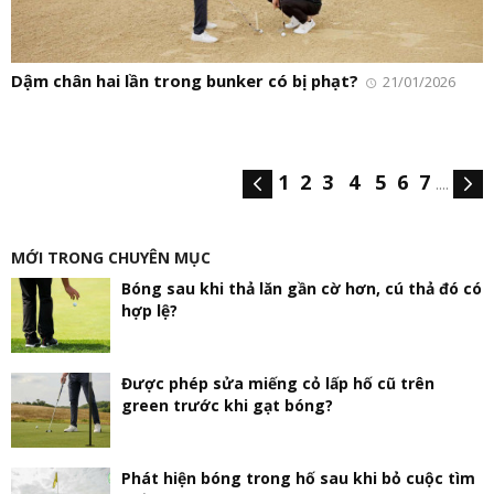
Dậm chân hai lần trong bunker có bị phạt?
21/01/2026
1
2
3
4
5
6
7
....
MỚI TRONG CHUYÊN MỤC
Bóng sau khi thả lăn gần cờ hơn, cú thả đó có
hợp lệ?
Được phép sửa miếng cỏ lấp hố cũ trên
green trước khi gạt bóng?
Phát hiện bóng trong hố sau khi bỏ cuộc tìm