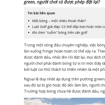
green, người chơi có được phép đặt lại?
Tin bài liên quan
Mất bóng – một chiêu thoát thân?
Luật Golf giải đáp: Có thể đắp bùn hoặc mùn c
Khi chim "cuỗm" bóng trên sân golf
Trong một vòng đấu chuyên nghiệp, việc bóng
lăn xuống fringe hoàn toàn có thể xảy ra. T
được đánh dấu, nhấc lên rồi đặt lại, mọi dịch 
người chơi phải đánh bóng từ vị trí mới. Đây l
bởi luật coi thử thách từ thiên nhiên là một p
Ngoại lệ duy nhất áp dụng trên putting green
sau đó lại bị gió hoặc độ dốc làm lăn, người chơ
Trường hợp bóng chưa hề được đánh dấu, ngoại