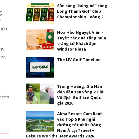
Sẵn sàng “bùng nổ” cùng
Long Thành Golf Club
g
Championship - Vòng 2
n
dịch
Hoa Hảo Nguyệt Viên -
Tuyệt tác quà tặng mùa
trăng từ Khách Sạn
ắm
Windsor Plaza
trị
The LIV Golf Timeline
Trọng Hoàng, Gia Hân
dẫn đầu sau vòng 2 Giải
t xem
Vô địch Golf trẻ Quốc
gia 2026
Alma Resort Cam Ranh
vào Top 5 Khu nghỉ
dưỡng tốt nhất Đông
Nam Á tại Travel +
Leisure World’s Best Awards 2026