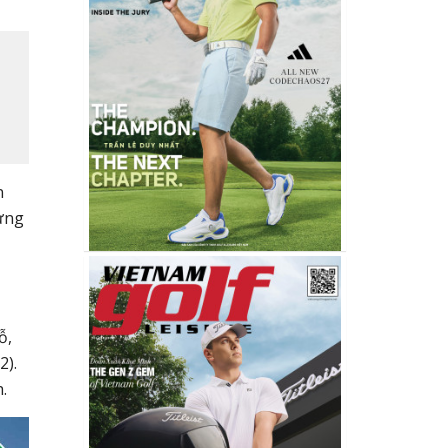
n
từng
,
ỗ,
2).
.