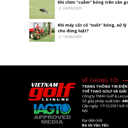
Khi chim "cuỗm" bóng trên sân go
24/06/2025
Khi máy cắt cỏ “nuốt” bóng, xử lý
cho đúng luật?
19/06/2025
VỀ CHÚNG TÔI
TRANG THÔNG TIN ĐIỆN
THỂ THAO GOLF VÀ GIẢI 
Công ty TNHH Golf & Leisu
Số giấy phép xuất bản:
44
Cấp ngày: 17/12/2021 bởi S
Nội
Đại diện bởi:
Bà Vũ Vân Yến