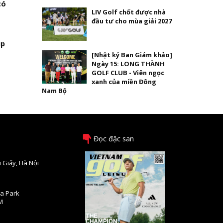
có
LIV Golf chốt được nhà
đầu tư cho mùa giải 2027
úp
[Nhật ký Ban Giám khảo]
Ngày 15: LONG THÀNH
GOLF CLUB - Viên ngọc
xanh của miền Đông
Nam Bộ
Đọc đặc san
 Giấy, Hà Nội
na Park
M