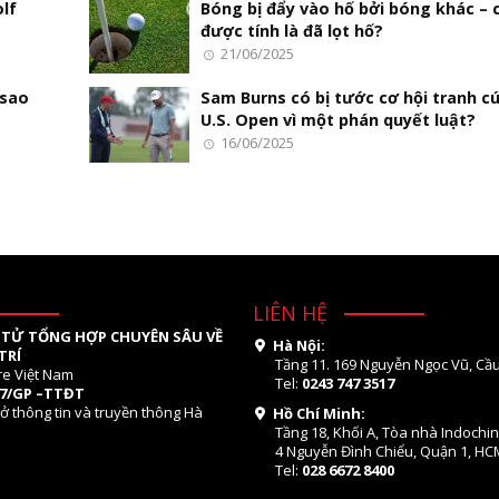
lf
Bóng bị đẩy vào hố bởi bóng khác – 
được tính là đã lọt hố?
21/06/2025
 sao
Sam Burns có bị tước cơ hội tranh c
U.S. Open vì một phán quyết luật?
16/06/2025
LIÊN HỆ
 TỬ TỔNG HỢP CHUYÊN SÂU VỀ
Hà Nội:
TRÍ
Tầng 11. 169 Nguyễn Ngọc Vũ, Cầu
re Việt Nam
Tel:
0243 747 3517
07/GP –TTĐT
ở thông tin và truyền thông Hà
Hồ Chí Minh:
Tầng 18, Khối A, Tòa nhà Indochi
4 Nguyễn Đình Chiểu, Quận 1, HC
Tel:
028 6672 8400