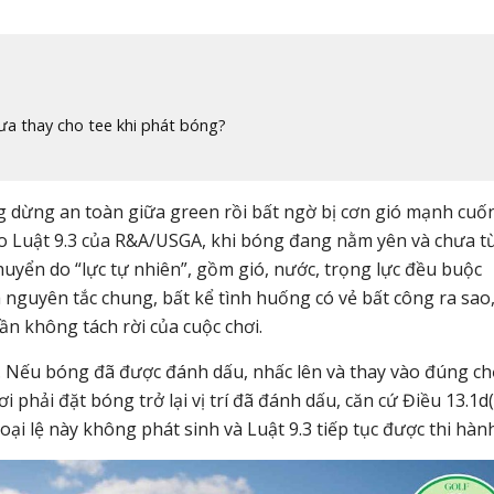
ưa thay cho tee khi phát bóng?
 dừng an toàn giữa green rồi bất ngờ bị cơn gió mạnh cuố
heo Luật 9.3 của R&A/USGA, khi bóng đang nằm yên và chưa 
chuyển do “lực tự nhiên”, gồm gió, nước, trọng lực đều buộc
à nguyên tắc chung, bất kể tình huống có vẻ bất công ra sao
hần không tách rời của cuộc chơi.
. Nếu bóng đã được đánh dấu, nhấc lên và thay vào đúng ch
i phải đặt bóng trở lại vị trí đã đánh dấu, căn cứ Điều 13.1d(
 lệ này không phát sinh và Luật 9.3 tiếp tục được thi hành