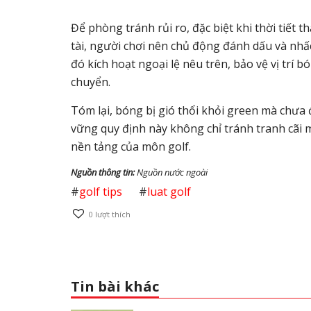
Để phòng tránh rủi ro, đặc biệt khi thời tiết
tài, người chơi nên chủ động đánh dấu và nh
đó kích hoạt ngoại lệ nêu trên, bảo vệ vị trí
chuyển.
Tóm lại, bóng bị gió thổi khỏi green mà chưa đ
vững quy định này không chỉ tránh tranh cãi mà
nền tảng của môn golf.
Nguồn thông tin:
Nguồn nước ngoài
#
golf tips
#
luat golf
0
lượt thích
Tin bài khác