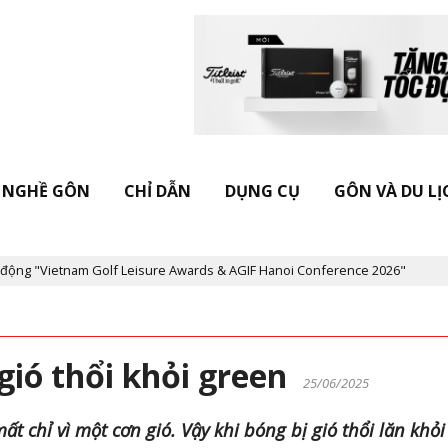
NGHỀ GÔN
CHỈ DẪN
DỤNG CỤ
GÔN VÀ DU LỊ
Vietnam Golf Leisure Awards & AGIF Hanoi Conference 2026"
Kỷ 
 gió thổi khỏi green
25/06/2025
t chỉ vì một cơn gió. Vậy khi bóng bị gió thổi lăn khỏi