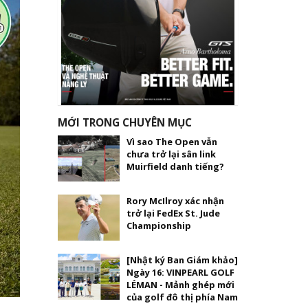
MỚI TRONG CHUYÊN MỤC
Vì sao The Open vẫn
chưa trở lại sân link
Muirfield danh tiếng?
Rory McIlroy xác nhận
trở lại FedEx St. Jude
Championship
[Nhật ký Ban Giám khảo]
Ngày 16: VINPEARL GOLF
LÉMAN - Mảnh ghép mới
của golf đô thị phía Nam